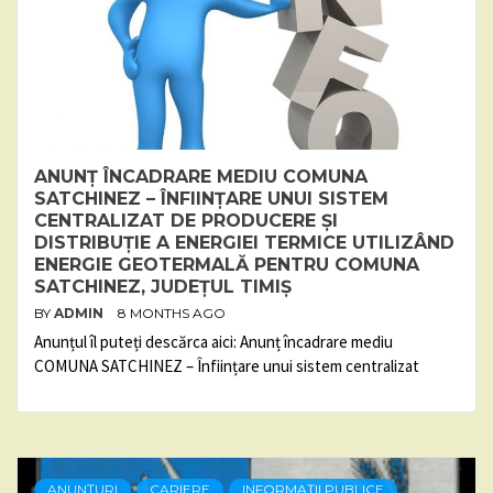
ANUNȚ ÎNCADRARE MEDIU COMUNA
SATCHINEZ – ÎNFIINȚARE UNUI SISTEM
CENTRALIZAT DE PRODUCERE ȘI
DISTRIBUȚIE A ENERGIEI TERMICE UTILIZÂND
ENERGIE GEOTERMALĂ PENTRU COMUNA
SATCHINEZ, JUDEȚUL TIMIȘ
BY
ADMIN
8 MONTHS AGO
Anunțul îl puteți descărca aici: Anunț încadrare mediu
COMUNA SATCHINEZ – Înființare unui sistem centralizat
ANUNȚURI
CARIERE
INFORMAȚII PUBLICE