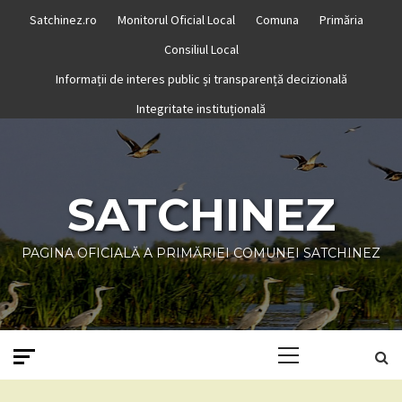
Skip
Satchinez.ro
Monitorul Oficial Local
Comuna
Primăria
to
Consiliul Local
content
Informații de interes public și transparență decizională
Integritate instituțională
SATCHINEZ
PAGINA OFICIALĂ A PRIMĂRIEI COMUNEI SATCHINEZ
Primary
Menu