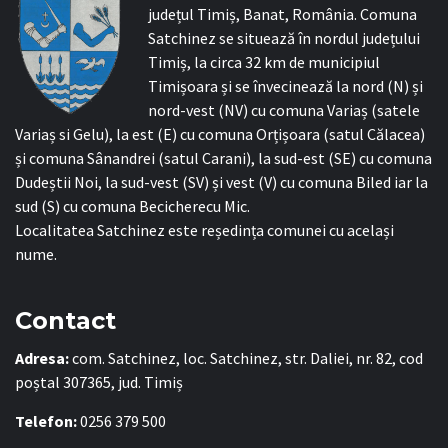
județul Timiș, Banat, România. Comuna
Satchinez se situează în nordul județului
Timiș, la circa 32 km de municipiul
Timișoara și se învecinează la nord (N) și
nord-vest (NV) cu comuna Variaș (satele
Variaș si Gelu), la est (E) cu comuna Orțișoara (satul Călacea)
și comuna Sânandrei (satul Carani), la sud-est (SE) cu comuna
Dudeștii Noi, la sud-vest (SV) și vest (V) cu comuna Biled iar la
sud (S) cu comuna Becicherecu Mic.
Localitatea Satchinez este reședința comunei cu același
nume.
Contact
Adresa:
com. Satchinez, loc. Satchinez, str. Daliei, nr. 82, cod
poștal 307365, jud. Timiș
Telefon:
0256 379 500