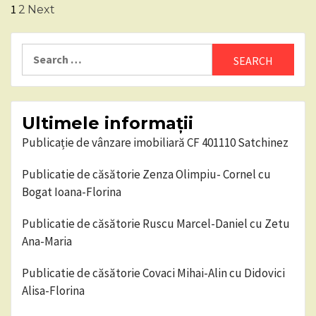
Posts
1
2
Next
pagination
Search
for:
Ultimele informații
Publicație de vânzare imobiliară CF 401110 Satchinez
Publicatie de căsătorie Zenza Olimpiu- Cornel cu
Bogat Ioana-Florina
Publicatie de căsătorie Ruscu Marcel-Daniel cu Zetu
Ana-Maria
Publicatie de căsătorie Covaci Mihai-Alin cu Didovici
Alisa-Florina