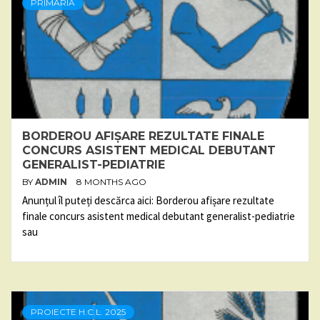
PRIMĂRIA
BORDEROU AFIȘARE REZULTATE FINALE
CONCURS ASISTENT MEDICAL DEBUTANT
GENERALIST-PEDIATRIE
BY
ADMIN
8 MONTHS AGO
Anunțul îl puteți descărca aici: Borderou afișare rezultate
finale concurs asistent medical debutant generalist-pediatrie
sau
PROIECTE H.C.L. 2025