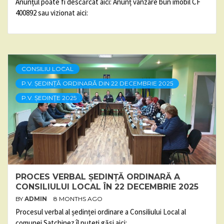
Anunțul poate fi descărcat aici: Anunț vânzare bun imobil CF
400892 sau vizionat aici:
CONSILIU LOCAL
P.V. ȘEDINȚĂ ORDINARĂ DIN 22 DECEMBRIE 2025
P.V. ȘEDINȚE 2025
PROCES VERBAL ȘEDINȚĂ ORDINARĂ A
CONSILIULUI LOCAL ÎN 22 DECEMBRIE 2025
BY
ADMIN
8 MONTHS AGO
Procesul verbal al ședinței ordinare a Consiliului Local al
comunei Satchinez îl puteți găsi aici: