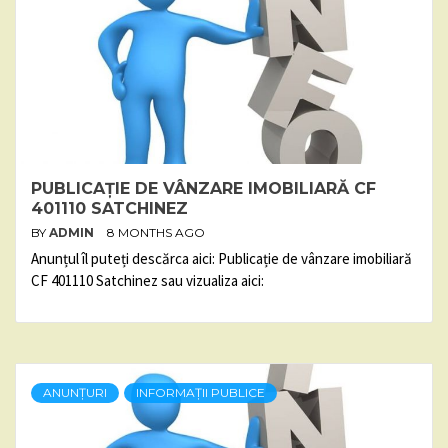
PUBLICAȚIE DE VÂNZARE IMOBILIARĂ CF
401110 SATCHINEZ
BY
ADMIN
8 MONTHS AGO
Anunțul îl puteți descărca aici: Publicație de vânzare imobiliară
CF 401110 Satchinez sau vizualiza aici:
ANUNȚURI
INFORMAȚII PUBLICE