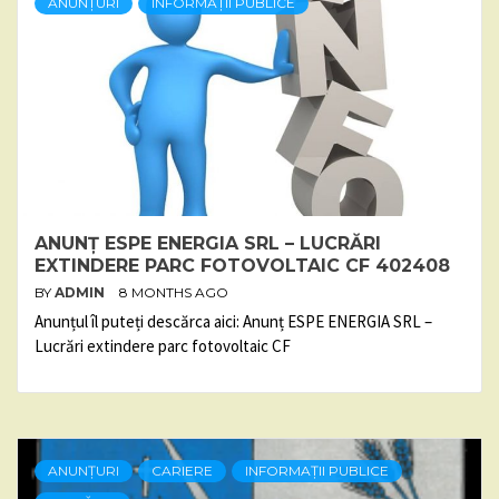
ANUNȚURI
INFORMAȚII PUBLICE
ANUNȚ ESPE ENERGIA SRL – LUCRĂRI
EXTINDERE PARC FOTOVOLTAIC CF 402408
BY
ADMIN
8 MONTHS AGO
Anunțul îl puteți descărca aici: Anunț ESPE ENERGIA SRL –
Lucrări extindere parc fotovoltaic CF
ANUNȚURI
CARIERE
INFORMAȚII PUBLICE