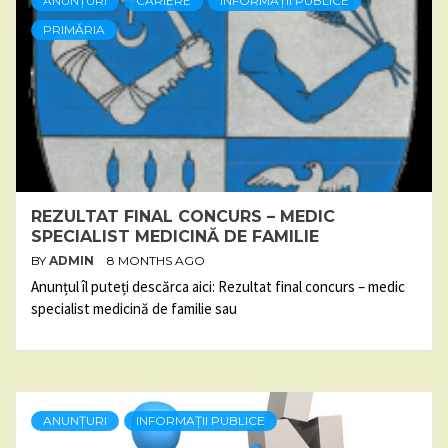
ANUNȚURI
CARIERE
INFORMAȚII PUBLICE
PRIMĂRIA
REZULTAT FINAL CONCURS – MEDIC
SPECIALIST MEDICINĂ DE FAMILIE
BY
ADMIN
8 MONTHS AGO
Anunțul îl puteți descărca aici: Rezultat final concurs – medic
specialist medicină de familie sau
ANUNȚURI
INFORMAȚII PUBLICE