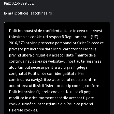
Fax:
0256 379 502
E-mail:
office@satchinez.ro
Website:
www.satchinez.ro
Politica noastră de confidențialitate în ceea ce privește
Program cu publicul:
folosirea de cookie-uri respectă Regulamentul (UE)
Luni – Joi:
2016/679 privind protecția persoanelor fizice în ceea ce
8:00-16:30
Vineri:
privește prelucrarea datelor cu caracter personal și
8:00 – 14:00
privind libera circulație a acestor date. Înainte de a
continua navigarea pe website-ul nostru, te rugăm să
Politica de confidențialitate
aloci timpul necesar pentru a citi și a înțelege
conținutul Politicii de confidențialitate. Prin
Politica de confidențialitate
continuarea navigării pe website-ul nostru confirmi
Nota de informare privind implementarea Regulamentului
acceptarea utilizării fişierelor de tip cookie, conform
(UE) 2016/679
Politicii privind fișierele cookies. Nu uita că poți
Termeni și condiții de utilizare website
modifica în orice moment setările acestor fişiere
cookie, urmând instrucțiunile din Politica privind
fișierele cookies.