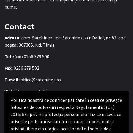
nume.
Contact
Adresa:
com. Satchinez, loc. Satchinez, str. Daliei, nr. 82, cod
poștal 307365, jud. Timiș
Telefon:
0256 379 500
Fax:
0256 379 502
E-mail:
office@satchinez.ro
Website:
www.satchinez.ro
Politica noastră de confidențialitate în ceea ce privește
Program cu publicul:
folosirea de cookie-uri respectă Regulamentul (UE)
Luni – Joi:
2016/679 privind protecția persoanelor fizice în ceea ce
8:00-16:30
Vineri:
privește prelucrarea datelor cu caracter personal și
8:00 – 14:00
privind libera circulație a acestor date. Înainte de a