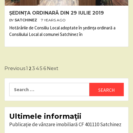
ȘEDINȚA ORDINARĂ DIN 29 IULIE 2019
BY
SATCHINEZ
7 YEARS AGO
Hotărârile de Consiliu Local adoptate în ședința ordinară a
Consiliului Local al comunei Satchinez în
Posts
2
Previous
1
3
4
5
6
Next
pagination
Search
for:
Ultimele informații
Publicație de vânzare imobiliară CF 401110 Satchinez