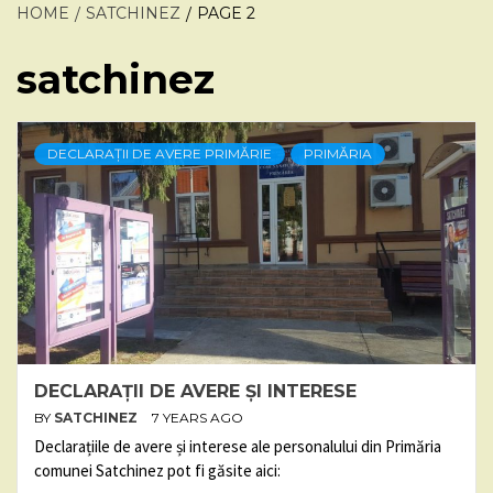
HOME
SATCHINEZ
PAGE 2
satchinez
DECLARAȚII DE AVERE PRIMĂRIE
PRIMĂRIA
DECLARAȚII DE AVERE ȘI INTERESE
BY
SATCHINEZ
7 YEARS AGO
Declarațiile de avere și interese ale personalului din Primăria
comunei Satchinez pot fi găsite aici: