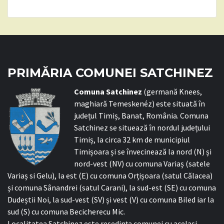
PRIMĂRIA COMUNEI SATCHINEZ
C
omuna Satchinez
(germană Knees,
maghiară Temeskenéz) este situată în
județul Timiș, Banat, România. Comuna
Satchinez se situează în nordul județului
Timiș, la circa 32 km de municipiul
Timișoara și se învecinează la nord (N) și
nord-vest (NV) cu comuna Variaș (satele
Variaș si Gelu), la est (E) cu comuna Orțișoara (satul Călacea)
și comuna Sânandrei (satul Carani), la sud-est (SE) cu comuna
Dudeștii Noi, la sud-vest (SV) și vest (V) cu comuna Biled iar la
sud (S) cu comuna Becicherecu Mic.
Localitatea Satchinez este reședința comunei cu același