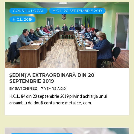
CONSILIU LOCAL
H.C.L. 20 SEPTEMBRIE 2019
H.C.L. 2019
ȘEDINȚA EXTRAORDINARĂ DIN 20
SEPTEMBRIE 2019
BY
SATCHINEZ
7 YEARS AGO
H.C.L. 84 din 20 septembrie 2019 privind achiziția unui
ansamblu de două containere metalice, com.