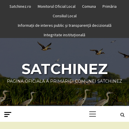
Skip
Satchinez.ro
Monitorul Oficial Local
Comuna
Primăria
to
Consiliul Local
content
Informații de interes public și transparență decizională
Integritate instituțională
SATCHINEZ
PAGINA OFICIALĂ A PRIMĂRIEI COMUNEI SATCHINEZ
Primary
Menu