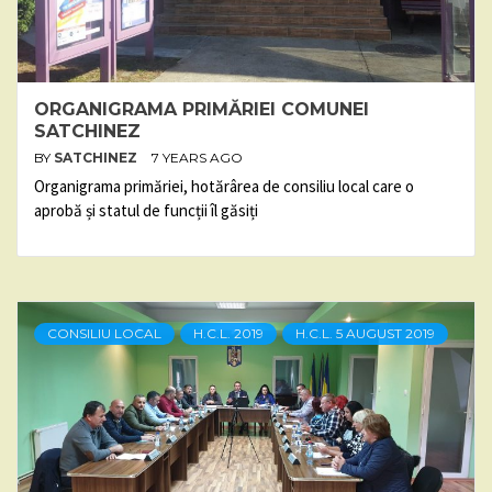
ORGANIGRAMA PRIMĂRIEI COMUNEI
SATCHINEZ
BY
SATCHINEZ
7 YEARS AGO
Organigrama primăriei, hotărârea de consiliu local care o
aprobă și statul de funcții îl găsiți
CONSILIU LOCAL
H.C.L. 2019
H.C.L. 5 AUGUST 2019