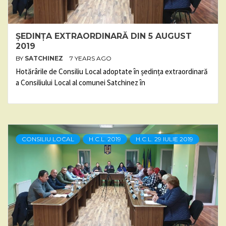
ȘEDINȚA EXTRAORDINARĂ DIN 5 AUGUST
2019
BY
SATCHINEZ
7 YEARS AGO
Hotărârile de Consiliu Local adoptate în ședința extraordinară
a Consiliului Local al comunei Satchinez în
CONSILIU LOCAL
H.C.L. 2019
H.C.L. 29 IULIE 2019