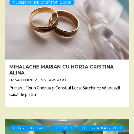
PUBLICAȚII DE CĂSĂTORIE 2019
MIHALACHE MARIAN CU HORJA CRISTINA-
ALINA
BY
SATCHINEZ
7 YEARS AGO
Primarul Florin Cheaua și Consiliul Local Satchinez vă urează
Casă de piatră!
CONSILIU LOCAL
H.C.L. 2019
H.C.L. 27 AUGUST 2019