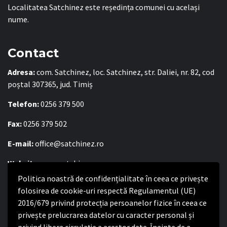
Localitatea Satchinez este reședința comunei cu același
nume.
Contact
Adresa:
com. Satchinez, loc. Satchinez, str. Daliei, nr. 82, cod
poștal 307365, jud. Timiș
Telefon:
0256 379 500
Fax:
0256 379 502
E-mail:
office@satchinez.ro
Website:
www.satchinez.ro
Politica noastră de confidențialitate în ceea ce privește
Program cu publicul:
folosirea de cookie-uri respectă Regulamentul (UE)
Luni – Joi:
2016/679 privind protecția persoanelor fizice în ceea ce
8:00-16:30
Vineri:
privește prelucrarea datelor cu caracter personal și
8:00 – 14:00