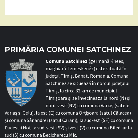
PRIMĂRIA COMUNEI SATCHINEZ
C
omuna Satchinez
(germană Knees,
maghiară Temeskenéz) este situată în
județul Timiș, Banat, România. Comuna
Satchinez se situează în nordul județului
Timiș, la circa 32 km de municipiul
Timișoara și se învecinează la nord (N) și
nord-vest (NV) cu comuna Variaș (satele
Variaș si Gelu), la est (E) cu comuna Orțișoara (satul Călacea)
și comuna Sânandrei (satul Carani), la sud-est (SE) cu comuna
Dudeștii Noi, la sud-vest (SV) și vest (V) cu comuna Biled iar la
sud (S) cu comuna Becicherecu Mic.