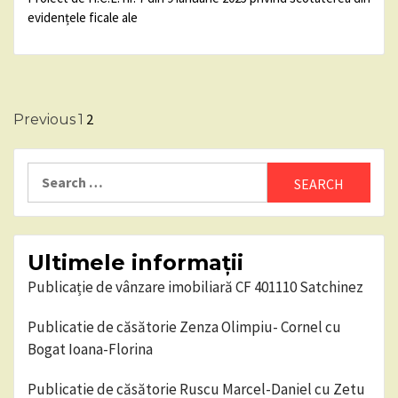
evidențele ficale ale
Posts
2
Previous
1
pagination
Search
for:
Ultimele informații
Publicație de vânzare imobiliară CF 401110 Satchinez
Publicatie de căsătorie Zenza Olimpiu- Cornel cu
Bogat Ioana-Florina
Publicatie de căsătorie Ruscu Marcel-Daniel cu Zetu