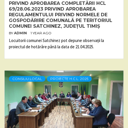
PRIVIND APROBAREA COMPLETĂRII HCL
69/28.06.2023 PRIVIND APROBAREA
REGULAMENTULUI PRIVIND NORMELE DE
GOSPODĂRIRE COMUNALĂ PE TERITORIUL
COMUNEI SATCHINEZ, JUDEȚUL TIMIȘ
BY
ADMIN
1 YEAR AGO
Locuitorii comunei Satchinez pot depune observații la
proiectul de hotărâre până la data de 21.04.2025.
CONSILIU LOCAL
PROIECTE H.C.L. 2025