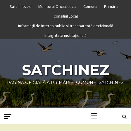
Skip
Satchinez.ro
Monitorul Oficial Local
Comuna
Primăria
to
Consiliul Local
content
Informații de interes public și transparență decizională
Integritate instituțională
SATCHINEZ
PAGINA OFICIALĂ A PRIMĂRIEI COMUNEI SATCHINEZ
Primary
Menu