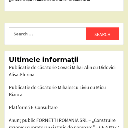
Search
for:
Ultimele informații
Publicatie de căsătorie Covaci Mihai-Alin cu Didovici
Alisa-Florina
Publicatie de căsătorie Mihalescu Liviu cu Micu
Bianca
Platformă E-Consultare
Anunț public FORNETTI ROMANIA SRL – „Construire
rezervor suprateran și stație de pompare” – CF 400237