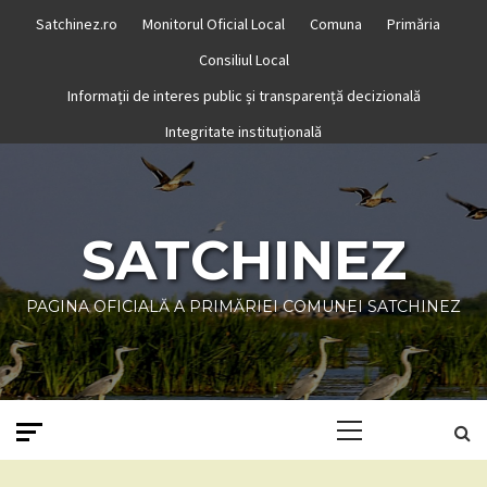
Skip
Satchinez.ro
Monitorul Oficial Local
Comuna
Primăria
to
Consiliul Local
content
Informații de interes public și transparență decizională
Integritate instituțională
SATCHINEZ
PAGINA OFICIALĂ A PRIMĂRIEI COMUNEI SATCHINEZ
Primary
Menu