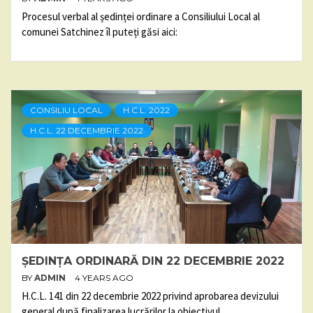
Procesul verbal al ședinței ordinare a Consiliului Local al
comunei Satchinez îl puteți găsi aici:
CONSILIU LOCAL
H.C.L. 2022
H.C.L. 22 DECEMBRIE 2022
ȘEDINȚA ORDINARĂ DIN 22 DECEMBRIE 2022
BY
ADMIN
4 YEARS AGO
H.C.L. 141 din 22 decembrie 2022 privind aprobarea devizului
general după finalizarea lucrărilor la obiectivul