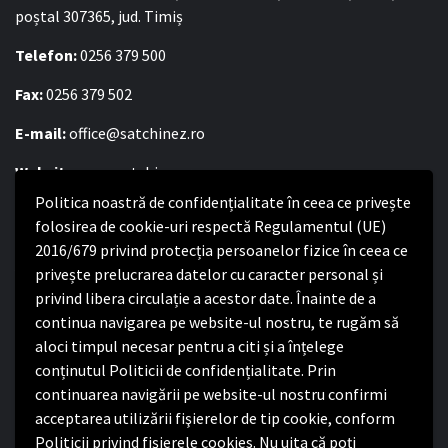
poștal 307365, jud. Timiș
Telefon:
0256 379 500
Fax:
0256 379 502
E-mail:
office@satchinez.ro
Website:
www.satchinez.ro
Politica noastră de confidențialitate în ceea ce privește
Program cu publicul:
folosirea de cookie-uri respectă Regulamentul (UE)
Luni – Joi:
2016/679 privind protecția persoanelor fizice în ceea ce
8:00-16:30
Vineri:
privește prelucrarea datelor cu caracter personal și
8:00 – 14:00
privind libera circulație a acestor date. Înainte de a
continua navigarea pe website-ul nostru, te rugăm să
Politica de confidențialitate
aloci timpul necesar pentru a citi și a înțelege
conținutul Politicii de confidențialitate. Prin
Politica de confidențialitate
continuarea navigării pe website-ul nostru confirmi
Nota de informare privind implementarea Regulamentului
acceptarea utilizării fişierelor de tip cookie, conform
(UE) 2016/679
Politicii privind fișierele cookies. Nu uita că poți