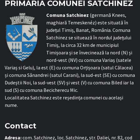
PRIMĂRIA COMUNEI SATCHINEZ
C
omuna Satchinez
(germană Knees,
maghiară Temeskenéz) este situată în
județul Timiș, Banat, România. Comuna
Satchinez se situează în nordul județului
Timiș, la circa 32 km de municipiul
Timișoara și se învecinează la nord (N) și
nord-vest (NV) cu comuna Variaș (satele
Variaș si Gelu), la est (E) cu comuna Orțișoara (satul Călacea)
și comuna Sânandrei (satul Carani), la sud-est (SE) cu comuna
Dudeștii Noi, la sud-vest (SV) și vest (V) cu comuna Biled iar la
sud (S) cu comuna Becicherecu Mic.
Localitatea Satchinez este reședința comunei cu același
nume.
Contact
Adresa:
com. Satchinez, loc. Satchinez, str. Daliei, nr. 82, cod