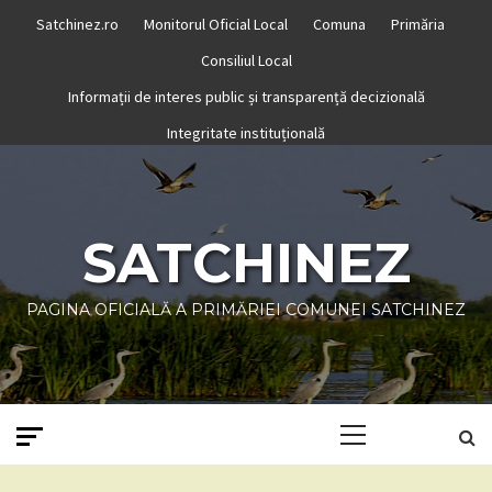
Skip
Satchinez.ro
Monitorul Oficial Local
Comuna
Primăria
to
Consiliul Local
content
Informații de interes public și transparență decizională
Integritate instituțională
SATCHINEZ
PAGINA OFICIALĂ A PRIMĂRIEI COMUNEI SATCHINEZ
Primary
Menu