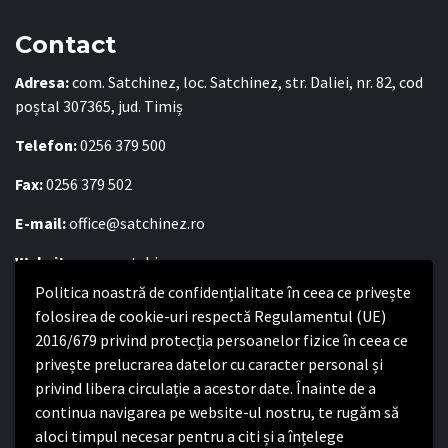
Contact
Adresa:
com. Satchinez, loc. Satchinez, str. Daliei, nr. 82, cod
poștal 307365, jud. Timiș
Telefon:
0256 379 500
Fax:
0256 379 502
E-mail:
office@satchinez.ro
Website:
www.satchinez.ro
Politica noastră de confidențialitate în ceea ce privește
Program cu publicul:
folosirea de cookie-uri respectă Regulamentul (UE)
Luni – Joi:
2016/679 privind protecția persoanelor fizice în ceea ce
8:00-16:30
Vineri:
privește prelucrarea datelor cu caracter personal și
8:00 – 14:00
privind libera circulație a acestor date. Înainte de a
continua navigarea pe website-ul nostru, te rugăm să
Politica de confidențialitate
aloci timpul necesar pentru a citi și a înțelege