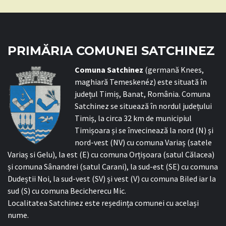
PRIMĂRIA COMUNEI SATCHINEZ
C
omuna Satchinez
(germană Knees,
maghiară Temeskenéz) este situată în
județul Timiș, Banat, România. Comuna
Satchinez se situează în nordul județului
Timiș, la circa 32 km de municipiul
Timișoara și se învecinează la nord (N) și
nord-vest (NV) cu comuna Variaș (satele
Variaș si Gelu), la est (E) cu comuna Orțișoara (satul Călacea)
și comuna Sânandrei (satul Carani), la sud-est (SE) cu comuna
Dudeștii Noi, la sud-vest (SV) și vest (V) cu comuna Biled iar la
sud (S) cu comuna Becicherecu Mic.
Localitatea Satchinez este reședința comunei cu același
nume.