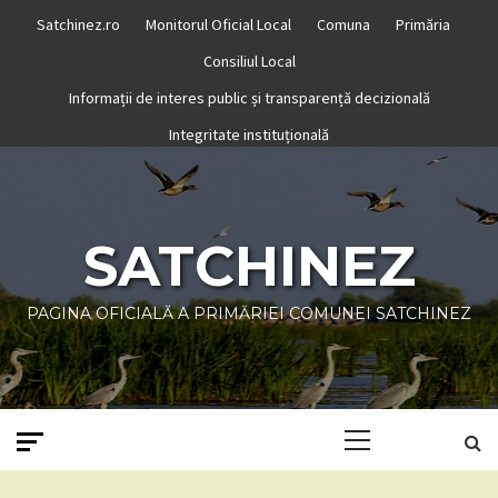
Skip
Satchinez.ro
Monitorul Oficial Local
Comuna
Primăria
to
Consiliul Local
content
Informații de interes public și transparență decizională
Integritate instituțională
SATCHINEZ
PAGINA OFICIALĂ A PRIMĂRIEI COMUNEI SATCHINEZ
Primary
Menu