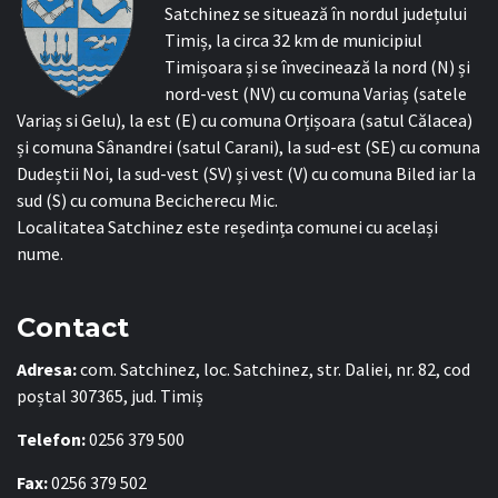
Satchinez se situează în nordul județului
Timiș, la circa 32 km de municipiul
Timișoara și se învecinează la nord (N) și
nord-vest (NV) cu comuna Variaș (satele
Variaș si Gelu), la est (E) cu comuna Orțișoara (satul Călacea)
și comuna Sânandrei (satul Carani), la sud-est (SE) cu comuna
Dudeștii Noi, la sud-vest (SV) și vest (V) cu comuna Biled iar la
sud (S) cu comuna Becicherecu Mic.
Localitatea Satchinez este reședința comunei cu același
nume.
Contact
Adresa:
com. Satchinez, loc. Satchinez, str. Daliei, nr. 82, cod
poștal 307365, jud. Timiș
Telefon:
0256 379 500
Fax:
0256 379 502