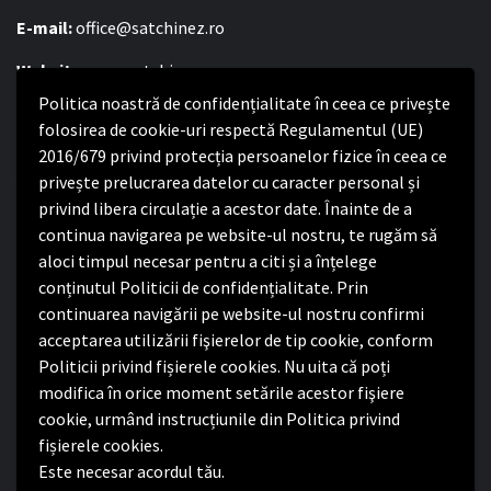
E-mail:
office@satchinez.ro
Website:
www.satchinez.ro
Politica noastră de confidențialitate în ceea ce privește
Program cu publicul:
folosirea de cookie-uri respectă Regulamentul (UE)
Luni – Joi:
2016/679 privind protecția persoanelor fizice în ceea ce
8:00-16:30
Vineri:
privește prelucrarea datelor cu caracter personal și
8:00 – 14:00
privind libera circulație a acestor date. Înainte de a
continua navigarea pe website-ul nostru, te rugăm să
Politica de confidențialitate
aloci timpul necesar pentru a citi și a înțelege
conținutul Politicii de confidențialitate. Prin
Politica de confidențialitate
continuarea navigării pe website-ul nostru confirmi
Nota de informare privind implementarea Regulamentului
acceptarea utilizării fişierelor de tip cookie, conform
(UE) 2016/679
Politicii privind fișierele cookies. Nu uita că poți
Termeni și condiții de utilizare website
modifica în orice moment setările acestor fişiere
cookie, urmând instrucțiunile din Politica privind
fișierele cookies.
Este necesar acordul tău.
Facebook