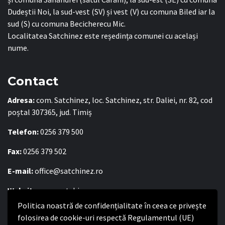
Dudeștii Noi, la sud-vest (SV) și vest (V) cu comuna Biled iar la
sud (S) cu comuna Becicherecu Mic.
Localitatea Satchinez este reședința comunei cu același
nume.
Contact
Adresa:
com. Satchinez, loc. Satchinez, str. Daliei, nr. 82, cod
poștal 307365, jud. Timiș
Telefon:
0256 379 500
Fax:
0256 379 502
E-mail:
office@satchinez.ro
Website:
www.satchinez.ro
Politica noastră de confidențialitate în ceea ce privește
Program cu publicul:
folosirea de cookie-uri respectă Regulamentul (UE)