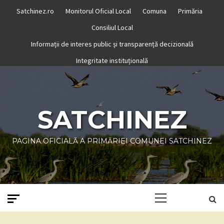
Skip
Satchinez.ro
Monitorul Oficial Local
Comuna
Primăria
to
Consiliul Local
content
Informații de interes public și transparență decizională
Integritate instituțională
SATCHINEZ
PAGINA OFICIALĂ A PRIMĂRIEI COMUNEI SATCHINEZ
Primary
Menu