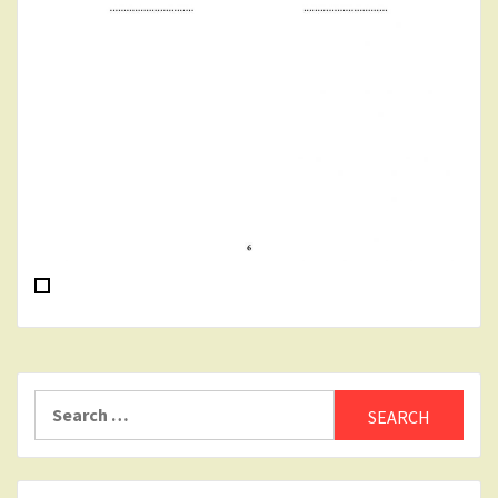
Search
for: