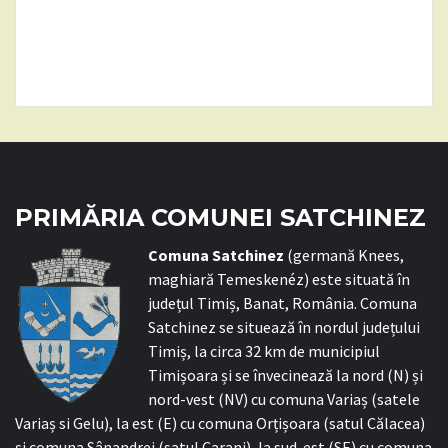
PRIMĂRIA COMUNEI SATCHINEZ
C
omuna Satchinez
(germană Knees,
maghiară Temeskenéz) este situată în
județul Timiș, Banat, România. Comuna
Satchinez se situează în nordul județului
Timiș, la circa 32 km de municipiul
Timișoara și se învecinează la nord (N) și
nord-vest (NV) cu comuna Variaș (satele
Variaș si Gelu), la est (E) cu comuna Orțișoara (satul Călacea)
și comuna Sânandrei (satul Carani), la sud-est (SE) cu comuna