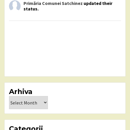
Primăria Comunei Satchinez
updated their
status.
Arhiva
Arhiva
Categorii