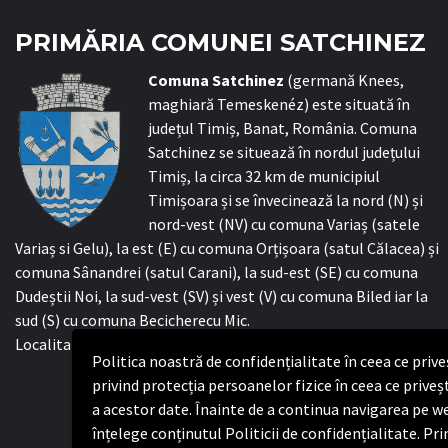
PRIMĂRIA COMUNEI SATCHINEZ
C
omuna Satchinez
(germană Knees,
maghiară Temeskenéz) este situată în
județul Timiș, Banat, România. Comuna
Satchinez se situează în nordul județului
Timiș, la circa 32 km de municipiul
Timișoara și se învecinează la nord (N) și
nord-vest (NV) cu comuna Variaș (satele
Variaș si Gelu), la est (E) cu comuna Orțișoara (satul Călacea) și
comuna Sânandrei (satul Carani), la sud-est (SE) cu comuna
Dudeștii Noi, la sud-vest (SV) și vest (V) cu comuna Biled iar la
sud (S) cu comuna Becicherecu Mic.
Localitatea Satchinez este reședința comunei cu același nume.
Politica noastră de confidențialitate în ceea ce pri
privind protecția persoanelor fizice în ceea ce priveș
a acestor date. Înainte de a continua navigarea pe we
înțelege conținutul Politicii de confidențialitate. P