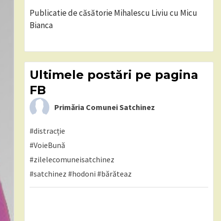
Publicatie de căsătorie Mihalescu Liviu cu Micu
Bianca
Ultimele postări pe pagina
FB
Primăria Comunei Satchinez
#distracție
#VoieBună
#zilelecomuneisatchinez
#satchinez
#hodoni
#bărăteaz