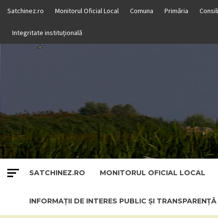
Skip
Satchinez.ro
Monitorul Oficial Local
Comuna
Primăria
Consil
to
content
Integritate instituțională
SATCHINEZ.RO
MONITORUL OFICIAL LOCAL
INFORMAȚII DE INTERES PUBLIC ȘI TRANSPARENȚ