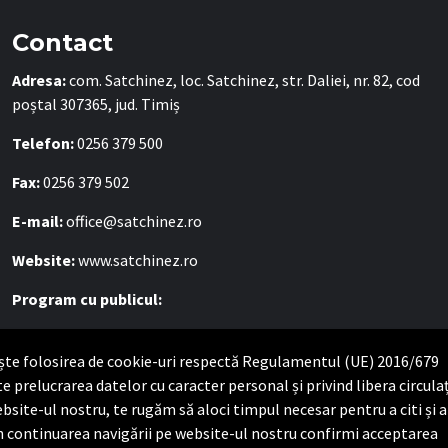
Contact
Adresa:
com. Satchinez, loc. Satchinez, str. Daliei, nr. 82, cod
poștal 307365, jud. Timiș
Telefon:
0256 379 500
Fax:
0256 379 502
E-mail:
office@satchinez.ro
Website:
www.satchinez.ro
Program cu publicul:
Luni – Joi:
8:00-16:30
vește folosirea de cookie-uri respectă Regulamentul (UE) 2016/679
Vineri:
8:00 – 14:00
te prelucrarea datelor cu caracter personal și privind libera circula
bsite-ul nostru, te rugăm să aloci timpul necesar pentru a citi și a
rin continuarea navigării pe website-ul nostru confirmi acceptarea