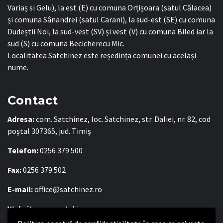
Variaș si Gelu), la est (E) cu comuna Orțișoara (satul Călacea)
și comuna Sânandrei (satul Carani), la sud-est (SE) cu comuna
Dudeștii Noi, la sud-vest (SV) și vest (V) cu comuna Biled iar la
sud (S) cu comuna Becicherecu Mic.
Localitatea Satchinez este reședința comunei cu același
nume.
Contact
Adresa:
com. Satchinez, loc. Satchinez, str. Daliei, nr. 82, cod
poștal 307365, jud. Timiș
Telefon:
0256 379 500
Fax:
0256 379 502
E-mail:
office@satchinez.ro
Website:
www.satchinez.ro