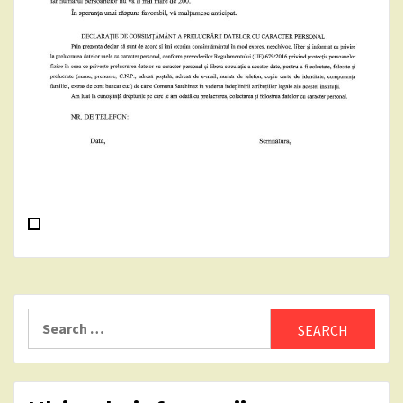
Search
for: