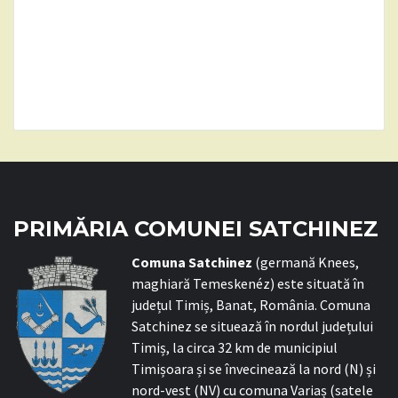
PRIMĂRIA COMUNEI SATCHINEZ
C
omuna Satchinez
(germană Knees,
maghiară Temeskenéz) este situată în
județul Timiș, Banat, România. Comuna
Satchinez se situează în nordul județului
Timiș, la circa 32 km de municipiul
Timișoara și se învecinează la nord (N) și
nord-vest (NV) cu comuna Variaș (satele