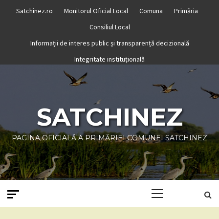
Skip
Satchinez.ro
Monitorul Oficial Local
Comuna
Primăria
to
Consiliul Local
content
Informații de interes public și transparență decizională
Integritate instituțională
SATCHINEZ
PAGINA OFICIALĂ A PRIMĂRIEI COMUNEI SATCHINEZ
Primary
Menu