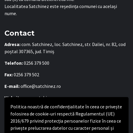
Localitatea Satchinez este reședința comunei cu același
nume.
Contact
Adresa:
com. Satchinez, loc. Satchinez, str. Daliei, nr. 82, cod
poștal 307365, jud. Timiș
Telefon:
0256 379 500
Fax:
0256 379 502
E-mail:
office@satchinez.ro
Website:
www.satchinez.ro
Politica noastră de confidențialitate în ceea ce privește
Program cu publicul:
folosirea de cookie-uri respectă Regulamentul (UE)
Luni – Joi:
2016/679 privind protecția persoanelor fizice în ceea ce
8:00-16:30
Vineri:
privește prelucrarea datelor cu caracter personal și
8:00 – 14:00