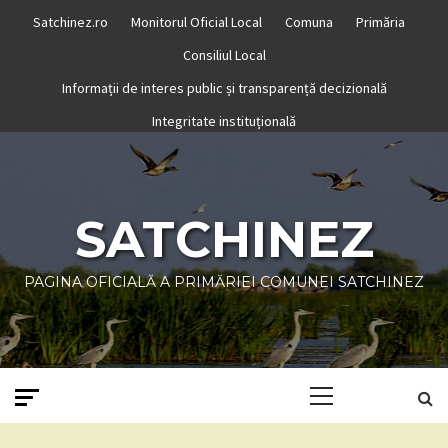
Skip
Satchinez.ro
Monitorul Oficial Local
Comuna
Primăria
to
Consiliul Local
content
Informații de interes public și transparență decizională
Integritate instituțională
SATCHINEZ
PAGINA OFICIALĂ A PRIMĂRIEI COMUNEI SATCHINEZ
Primary
Menu