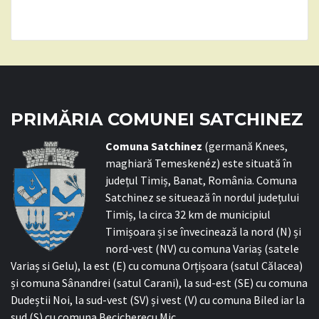
PRIMĂRIA COMUNEI SATCHINEZ
C
omuna Satchinez
(germană Knees,
maghiară Temeskenéz) este situată în
județul Timiș, Banat, România. Comuna
Satchinez se situează în nordul județului
Timiș, la circa 32 km de municipiul
Timișoara și se învecinează la nord (N) și
nord-vest (NV) cu comuna Variaș (satele
Variaș si Gelu), la est (E) cu comuna Orțișoara (satul Călacea)
și comuna Sânandrei (satul Carani), la sud-est (SE) cu comuna
Dudeștii Noi, la sud-vest (SV) și vest (V) cu comuna Biled iar la
sud (S) cu comuna Becicherecu Mic.