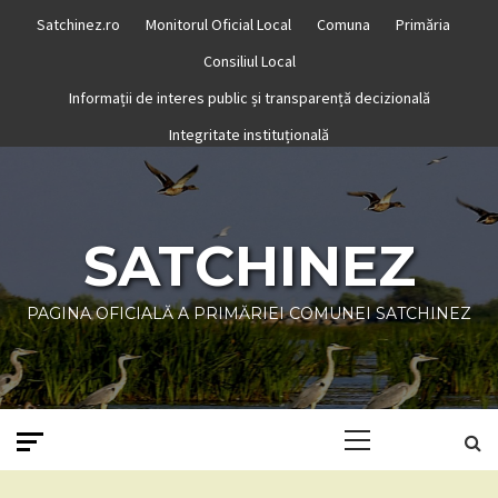
Skip
Satchinez.ro
Monitorul Oficial Local
Comuna
Primăria
to
Consiliul Local
content
Informații de interes public și transparență decizională
Integritate instituțională
SATCHINEZ
PAGINA OFICIALĂ A PRIMĂRIEI COMUNEI SATCHINEZ
Primary
Menu