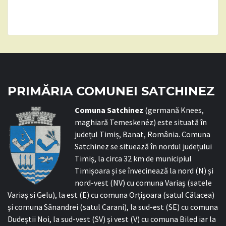
PRIMĂRIA COMUNEI SATCHINEZ
C
omuna Satchinez
(germană Knees,
maghiară Temeskenéz) este situată în
județul Timiș, Banat, România. Comuna
Satchinez se situează în nordul județului
Timiș, la circa 32 km de municipiul
Timișoara și se învecinează la nord (N) și
nord-vest (NV) cu comuna Variaș (satele
Variaș si Gelu), la est (E) cu comuna Orțișoara (satul Călacea)
și comuna Sânandrei (satul Carani), la sud-est (SE) cu comuna
Dudeștii Noi, la sud-vest (SV) și vest (V) cu comuna Biled iar la