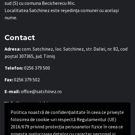
sud (S) cu comuna Becicherecu Mic.
Localitatea Satchinez este reședința comunei cu același
nume.
Contact
Adresa:
com. Satchinez, loc. Satchinez, str. Daliei, nr. 82, cod
poștal 307365, jud. Timiș
Telefon:
0256 379 500
Fax:
0256 379 502
E-mail:
office@satchinez.ro
Website:
www.satchinez.ro
Politica noastră de confidențialitate în ceea ce privește
Program cu publicul:
folosirea de cookie-uri respectă Regulamentul (UE)
Luni – Joi:
8:00-16:30
2016/679 privind protecția persoanelor fizice în ceea ce
Vineri:
8:00 – 14:00
privește prelucrarea datelor cu caracter personal și