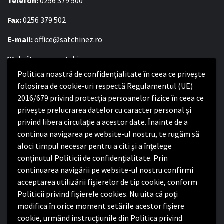
Telefon:
0256 379 500
Fax:
0256 379 502
E-mail:
office@satchinez.ro
Website:
www.satchinez.ro
Politica noastră de confidențialitate în ceea ce privește
Program cu publicul:
folosirea de cookie-uri respectă Regulamentul (UE)
Luni – Joi:
2016/679 privind protecția persoanelor fizice în ceea ce
8:00-16:30
Vineri:
privește prelucrarea datelor cu caracter personal și
8:00 – 14:00
privind libera circulație a acestor date. Înainte de a
continua navigarea pe website-ul nostru, te rugăm să
Politica de confidențialitate
aloci timpul necesar pentru a citi și a înțelege
conținutul Politicii de confidențialitate. Prin
Politica de confidențialitate
continuarea navigării pe website-ul nostru confirmi
Nota de informare privind implementarea Regulamentului
acceptarea utilizării fişierelor de tip cookie, conform
(UE) 2016/679
Politicii privind fișierele cookies. Nu uita că poți
Termeni și condiții de utilizare website
modifica în orice moment setările acestor fişiere
cookie, urmând instrucțiunile din Politica privind