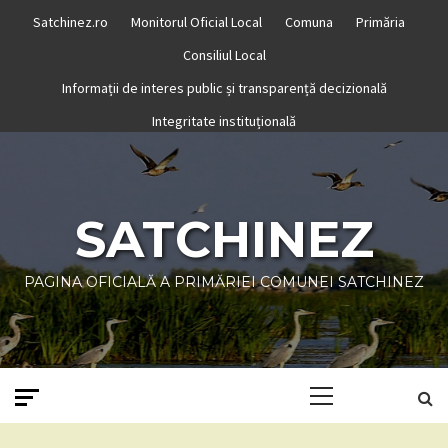
Skip
Satchinez.ro
Monitorul Oficial Local
Comuna
Primăria
to
Consiliul Local
content
Informații de interes public și transparență decizională
Integritate instituțională
SATCHINEZ
PAGINA OFICIALĂ A PRIMĂRIEI COMUNEI SATCHINEZ
Primary
Menu