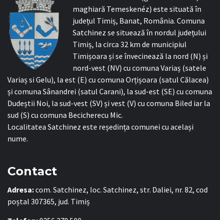
maghiară Temeskenéz) este situată în
județul Timiș, Banat, România. Comuna
Satchinez se situează în nordul județului
Timiș, la circa 32 km de municipiul
Timișoara și se învecinează la nord (N) și
nord-vest (NV) cu comuna Variaș (satele
Variaș si Gelu), la est (E) cu comuna Orțișoara (satul Călacea)
și comuna Sânandrei (satul Carani), la sud-est (SE) cu comuna
Dudeștii Noi, la sud-vest (SV) și vest (V) cu comuna Biled iar la
sud (S) cu comuna Becicherecu Mic.
Localitatea Satchinez este reședința comunei cu același
nume.
Contact
Adresa:
com. Satchinez, loc. Satchinez, str. Daliei, nr. 82, cod
poștal 307365, jud. Timiș