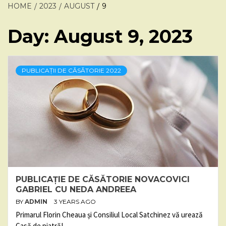
HOME
2023
AUGUST
9
Day:
August 9, 2023
PUBLICAȚII DE CĂSĂTORIE 2022
PUBLICAȚIE DE CĂSĂTORIE NOVACOVICI
GABRIEL CU NEDA ANDREEA
BY
ADMIN
3 YEARS AGO
Primarul Florin Cheaua și Consiliul Local Satchinez vă urează
Casă de piatră!