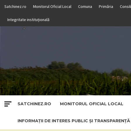
Skip
Satchinez.ro
Monitorul Oficial Local
Comuna
Primăria
Consil
to
content
Integritate instituțională
SATCHINEZ.RO
MONITORUL OFICIAL LOCAL
INFORMAȚII DE INTERES PUBLIC ȘI TRANSPARENȚ