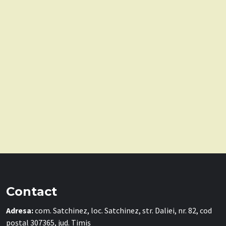
Contact
Adresa:
com. Satchinez, loc. Satchinez, str. Daliei, nr. 82, cod
poștal 307365, jud. Timiș