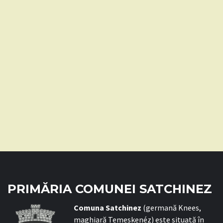
PRIMĂRIA COMUNEI SATCHINEZ
C
omuna Satchinez
(germană Knees,
maghiară Temeskenéz) este situată în