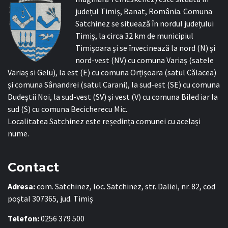
județul Timiș, Banat, România. Comuna
Satchinez se situează în nordul județului
Timiș, la circa 32 km de municipiul
Timișoara și se învecinează la nord (N) și
nord-vest (NV) cu comuna Variaș (satele
Variaș si Gelu), la est (E) cu comuna Orțișoara (satul Călacea)
și comuna Sânandrei (satul Carani), la sud-est (SE) cu comuna
Dudeștii Noi, la sud-vest (SV) și vest (V) cu comuna Biled iar la
sud (S) cu comuna Becicherecu Mic.
Localitatea Satchinez este reședința comunei cu același
nume.
Contact
Adresa:
com. Satchinez, loc. Satchinez, str. Daliei, nr. 82, cod
poștal 307365, jud. Timiș
Telefon:
0256 379 500