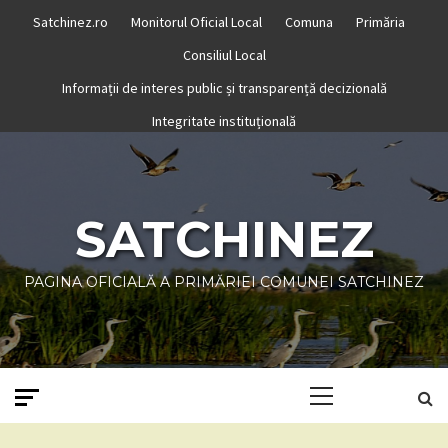
Skip
Satchinez.ro
Monitorul Oficial Local
Comuna
Primăria
to
Consiliul Local
content
Informații de interes public și transparență decizională
Integritate instituțională
SATCHINEZ
PAGINA OFICIALĂ A PRIMĂRIEI COMUNEI SATCHINEZ
Primary
Menu