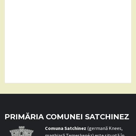
PRIMĂRIA COMUNEI SATCHINEZ
C
omuna Satchinez
(germană Knees,
maghiară Temeskenéz) este situată în