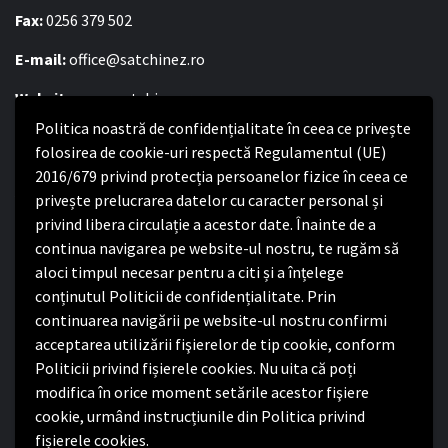
Fax:
0256 379 502
E-mail:
office@satchinez.ro
Website:
www.satchinez.ro
Politica noastră de confidențialitate în ceea ce privește
Program cu publicul:
folosirea de cookie-uri respectă Regulamentul (UE)
Luni – Joi:
2016/679 privind protecția persoanelor fizice în ceea ce
8:00-16:30
Vineri:
privește prelucrarea datelor cu caracter personal și
8:00 – 14:00
privind libera circulație a acestor date. Înainte de a
continua navigarea pe website-ul nostru, te rugăm să
Politica de confidențialitate
aloci timpul necesar pentru a citi și a înțelege
conținutul Politicii de confidențialitate. Prin
Politica de confidențialitate
continuarea navigării pe website-ul nostru confirmi
Nota de informare privind implementarea Regulamentului
acceptarea utilizării fişierelor de tip cookie, conform
(UE) 2016/679
Politicii privind fișierele cookies. Nu uita că poți
Termeni și condiții de utilizare website
modifica în orice moment setările acestor fişiere
cookie, urmând instrucțiunile din Politica privind
fișierele cookies.