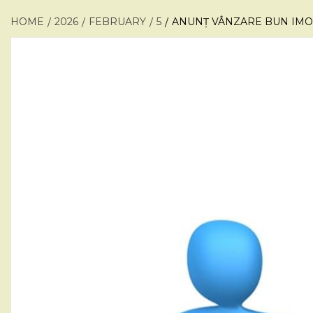
HOME
2026
FEBRUARY
5
ANUNȚ VÂNZARE BUN IMOB