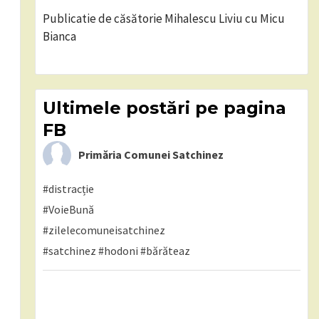
Publicatie de căsătorie Mihalescu Liviu cu Micu
Bianca
Ultimele postări pe pagina
FB
Primăria Comunei Satchinez
#distracție
#VoieBună
#zilelecomuneisatchinez
#satchinez
#hodoni
#bărăteaz