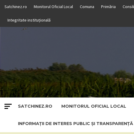
Skip
Satchinez.ro
Monitorul Oficial Local
Comuna
Primăria
Consil
to
content
Integritate instituțională
SATCHINEZ.RO
MONITORUL OFICIAL LOCAL
INFORMAȚII DE INTERES PUBLIC ȘI TRANSPARENȚ