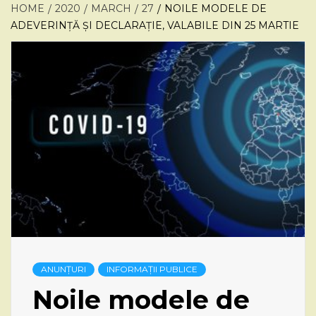
HOME
2020
MARCH
27
NOILE MODELE DE
ADEVERINȚĂ ȘI DECLARAȚIE, VALABILE DIN 25 MARTIE
ANUNȚURI
INFORMAȚII PUBLICE
Noile modele de