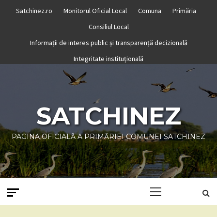
Skip
Satchinez.ro
Monitorul Oficial Local
Comuna
Primăria
to
Consiliul Local
content
Informații de interes public și transparență decizională
Integritate instituțională
SATCHINEZ
PAGINA OFICIALĂ A PRIMĂRIEI COMUNEI SATCHINEZ
Primary
Menu