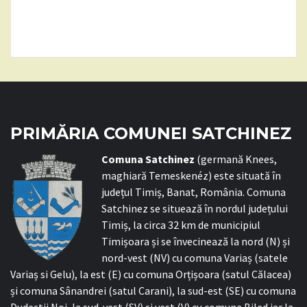
PRIMĂRIA COMUNEI SATCHINEZ
C
omuna Satchinez
(germană Knees,
maghiară Temeskenéz) este situată în
județul Timiș, Banat, România. Comuna
Satchinez se situează în nordul județului
Timiș, la circa 32 km de municipiul
Timișoara și se învecinează la nord (N) și
nord-vest (NV) cu comuna Variaș (satele
Variaș si Gelu), la est (E) cu comuna Orțișoara (satul Călacea)
și comuna Sânandrei (satul Carani), la sud-est (SE) cu comuna