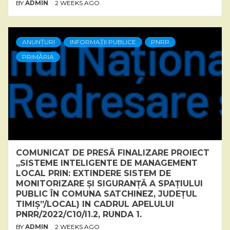
BY
ADMIN
2 WEEKS AGO
ANUNȚURI
INFORMAȚII PUBLICE
PNRR
PRIMĂRIA
COMUNICAT DE PRESĂ FINALIZARE PROIECT
„SISTEME INTELIGENTE DE MANAGEMENT
LOCAL PRIN: EXTINDERE SISTEM DE
MONITORIZARE ȘI SIGURANȚĂ A SPAȚIULUI
PUBLIC ÎN COMUNA SATCHINEZ, JUDEȚUL
TIMIȘ”/LOCAL) IN CADRUL APELULUI
PNRR/2022/C10/I1.2, RUNDA 1.
BY
ADMIN
2 WEEKS AGO