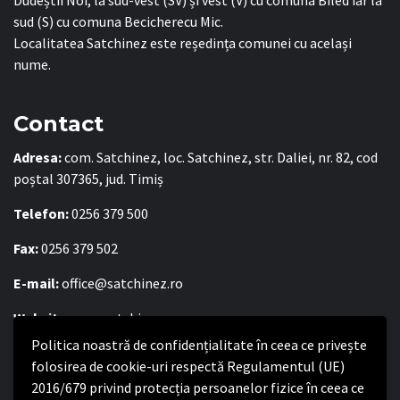
Dudeștii Noi, la sud-vest (SV) și vest (V) cu comuna Biled iar la
sud (S) cu comuna Becicherecu Mic.
Localitatea Satchinez este reședința comunei cu același
nume.
Contact
Adresa:
com. Satchinez, loc. Satchinez, str. Daliei, nr. 82, cod
poștal 307365, jud. Timiș
Telefon:
0256 379 500
Fax:
0256 379 502
E-mail:
office@satchinez.ro
Website:
www.satchinez.ro
Politica noastră de confidențialitate în ceea ce privește
Program cu publicul:
folosirea de cookie-uri respectă Regulamentul (UE)
2016/679 privind protecția persoanelor fizice în ceea ce
Luni – Joi:
8:00-16:30