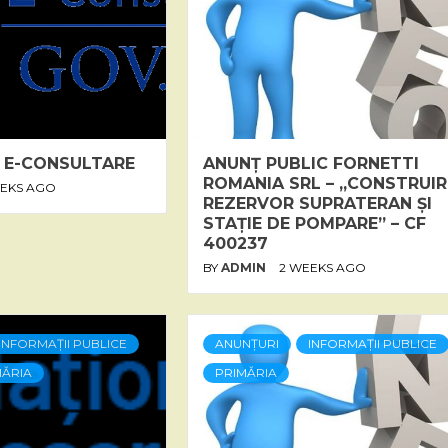
 E-CONSULTARE
ANUNȚ PUBLIC FORNETTI
ROMANIA SRL – „CONSTRUIR
EEKS AGO
REZERVOR SUPRATERAN ȘI
STAȚIE DE POMPARE” – CF
400237
BY
ADMIN
2 WEEKS AGO
INFORMAȚII PUBLICE
ANUNȚURI
INFORMAȚII PUBLICE
MĂRIA
PRIMĂRIA