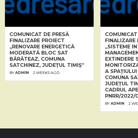
COMUNICAT DE PRESĂ
COMUNICAT
FINALIZARE PROIECT
FINALIZARE
„RENOVARE ENERGETICĂ
„SISTEME I
MODERATĂ BLOC SAT
MANAGEMENT
BĂRĂTEAZ, COMUNA
EXTINDERE 
SATCHINEZ, JUDEȚUL TIMIȘ”
MONITORIZA
A SPAȚIULUI
BY
ADMIN
2 WEEKS AGO
COMUNA SA
JUDEȚUL TIM
CADRUL APE
PNRR/2022/C1
BY
ADMIN
2 W