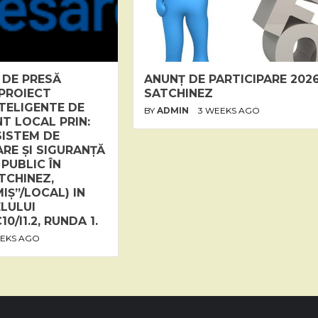
 DE PRESĂ
ANUNȚ DE PARTICIPARE 202
 PROIECT
SATCHINEZ
NTELIGENTE DE
BY
ADMIN
3 WEEKS AGO
 LOCAL PRIN:
SISTEM DE
RE ȘI SIGURANȚĂ
 PUBLIC ÎN
TCHINEZ,
IȘ”/LOCAL) IN
LULUI
0/I1.2, RUNDA 1.
EEKS AGO