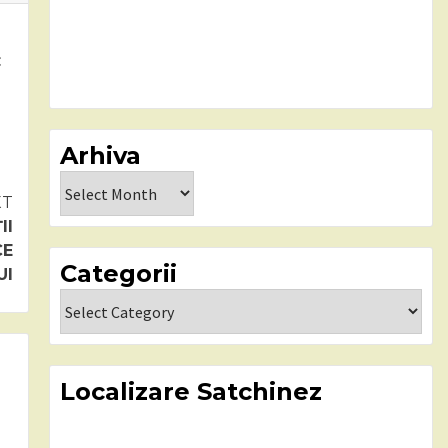
:
Arhiva
Arhiva
XT
II
CE
Categorii
UI
Categorii
Localizare Satchinez