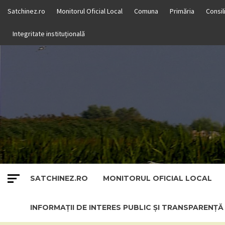
Skip
Satchinez.ro
Monitorul Oficial Local
Comuna
Primăria
Consil
to
content
Integritate instituțională
SATCHINEZ.RO
MONITORUL OFICIAL LOCAL
INFORMAȚII DE INTERES PUBLIC ȘI TRANSPARENȚ