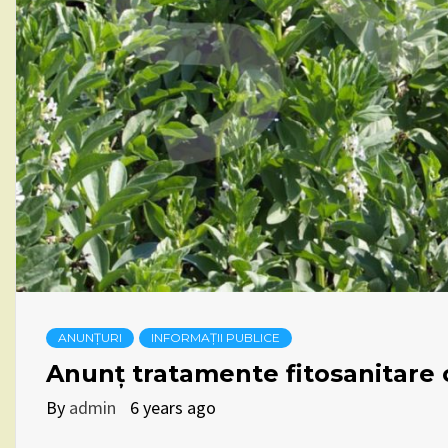
ANUNȚURI
INFORMAȚII PUBLICE
Anunț tratamente fitosanitare c
By
admin
6 years ago