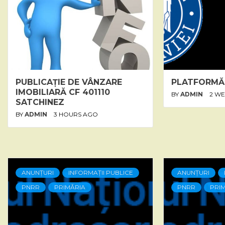
PUBLICAȚIE DE VÂNZARE
PLATFORMĂ
IMOBILIARĂ CF 401110
BY
ADMIN
2 W
SATCHINEZ
BY
ADMIN
3 HOURS AGO
ANUNȚURI
INFORMAȚII PUBLICE
ANUNȚURI
PNRR
PRIMĂRIA
PNRR
PRI