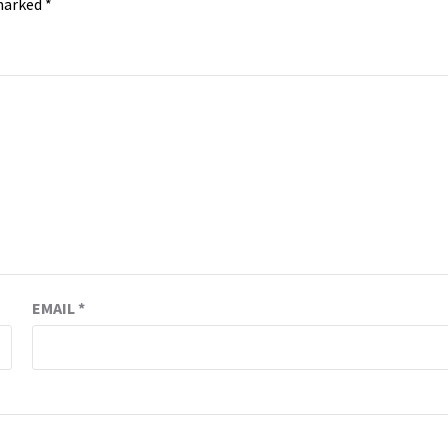
 marked
*
EMAIL
*