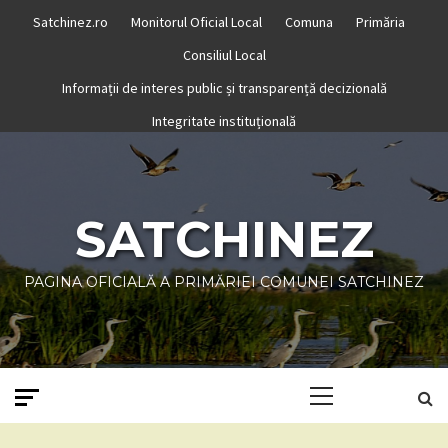
Skip
Satchinez.ro
Monitorul Oficial Local
Comuna
Primăria
to
Consiliul Local
content
Informații de interes public și transparență decizională
Integritate instituțională
SATCHINEZ
PAGINA OFICIALĂ A PRIMĂRIEI COMUNEI SATCHINEZ
Primary
Menu