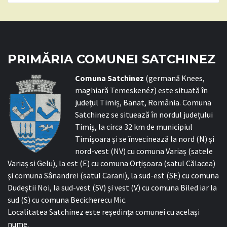
PRIMĂRIA COMUNEI SATCHINEZ
C
omuna Satchinez
(germană Knees,
maghiară Temeskenéz) este situată în
județul Timiș, Banat, România. Comuna
Satchinez se situează în nordul județului
Timiș, la circa 32 km de municipiul
Timișoara și se învecinează la nord (N) și
nord-vest (NV) cu comuna Variaș (satele
Variaș si Gelu), la est (E) cu comuna Orțișoara (satul Călacea)
și comuna Sânandrei (satul Carani), la sud-est (SE) cu comuna
Dudeștii Noi, la sud-vest (SV) și vest (V) cu comuna Biled iar la
sud (S) cu comuna Becicherecu Mic.
Localitatea Satchinez este reședința comunei cu același
nume.