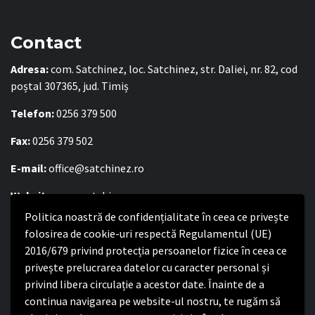
Contact
Adresa:
com. Satchinez, loc. Satchinez, str. Daliei, nr. 82, cod
poștal 307365, jud. Timiș
Telefon:
0256 379 500
Fax:
0256 379 502
E-mail:
office@satchinez.ro
Website:
www.satchinez.ro
Politica noastră de confidențialitate în ceea ce privește
Program cu publicul:
folosirea de cookie-uri respectă Regulamentul (UE)
Luni – Joi:
8:00-16:30
2016/679 privind protecția persoanelor fizice în ceea ce
Vineri:
8:00 – 14:00
privește prelucrarea datelor cu caracter personal și
privind libera circulație a acestor date. Înainte de a
continua navigarea pe website-ul nostru, te rugăm să
Politica de confidențialitate