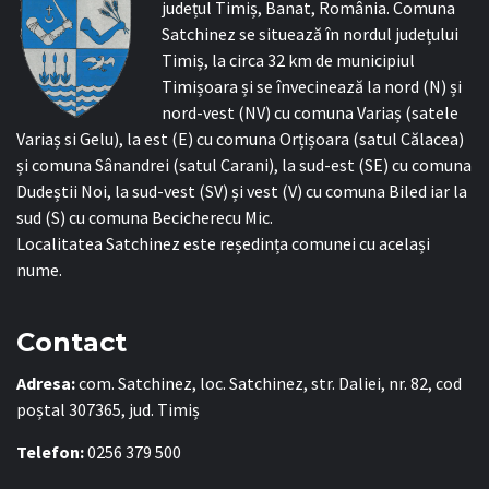
județul Timiș, Banat, România. Comuna
Satchinez se situează în nordul județului
Timiș, la circa 32 km de municipiul
Timișoara și se învecinează la nord (N) și
nord-vest (NV) cu comuna Variaș (satele
Variaș si Gelu), la est (E) cu comuna Orțișoara (satul Călacea)
și comuna Sânandrei (satul Carani), la sud-est (SE) cu comuna
Dudeștii Noi, la sud-vest (SV) și vest (V) cu comuna Biled iar la
sud (S) cu comuna Becicherecu Mic.
Localitatea Satchinez este reședința comunei cu același
nume.
Contact
Adresa:
com. Satchinez, loc. Satchinez, str. Daliei, nr. 82, cod
poștal 307365, jud. Timiș
Telefon:
0256 379 500