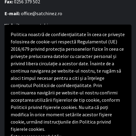
Fax:
0256 379 502
E-mail:
office@satchinez.ro
Website:
www.satchinez.ro
Politica noastră de confidențialitate în ceea ce privește
Program cu publicul:
folosirea de cookie-uri respectă Regulamentul (UE)
2016/679 privind protecția persoanelor fizice în ceea ce
Luni – Joi:
8:00-16:30
privește prelucrarea datelor cu caracter personal și
Vineri:
8:00 – 14:00
privind libera circulație a acestor date. Înainte de a
continua navigarea pe website-ul nostru, te rugăm să
Politica de confidențialitate
aloci timpul necesar pentru a citi și a înțelege
conținutul Politicii de confidențialitate. Prin
Politica de confidențialitate
continuarea navigării pe website-ul nostru confirmi
Nota de informare privind implementarea Regulamentului
acceptarea utilizării fişierelor de tip cookie, conform
(UE) 2016/679
Politicii privind fișierele cookies. Nu uita că poți
Termeni și condiții de utilizare website
modifica în orice moment setările acestor fişiere
cookie, urmând instrucțiunile din Politica privind
fișierele cookies.