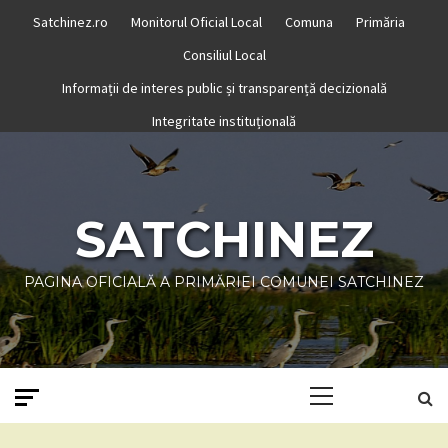
Skip
Satchinez.ro
Monitorul Oficial Local
Comuna
Primăria
to
Consiliul Local
content
Informații de interes public și transparență decizională
Integritate instituțională
SATCHINEZ
PAGINA OFICIALĂ A PRIMĂRIEI COMUNEI SATCHINEZ
Primary
Menu