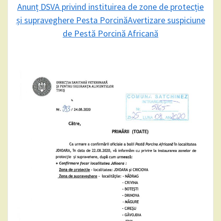
Anunț DSVA privind instituirea de zone de protecție
și supraveghere Pesta Porcină
Avertizare suspiciune
de Pestă Porcină Africană