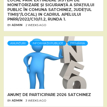
LOCAL PRIN: EXTINDERE SISTEM DE
MONITORIZARE ȘI SIGURANȚĂ A SPAȚIULUI
PUBLIC ÎN COMUNA SATCHINEZ, JUDEȚUL
TIMIȘ”/LOCAL) IN CADRUL APELULUI
PNRR/2022/C10/I1.2, RUNDA 1.
BY
ADMIN
2 WEEKS AGO
ANUNȚURI
INFORMAȚII PUBLICE
PRIMĂRIA
ANUNȚ DE PARTICIPARE 2026 SATCHINEZ
BY
ADMIN
3 WEEKS AGO