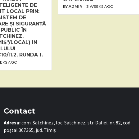
NTELIGENTE DE
BY
ADMIN
3 WEEKS AGO
 LOCAL PRIN:
SISTEM DE
RE ȘI SIGURANȚĂ
 PUBLIC ÎN
TCHINEZ,
IȘ”/LOCAL) IN
LULUI
0/I1.2, RUNDA 1.
EEKS AGO
Contact
Adresa:
com. Satchinez, loc. Satchinez, str. Daliei, nr. 82, cod
poștal 307365, jud. Timiș