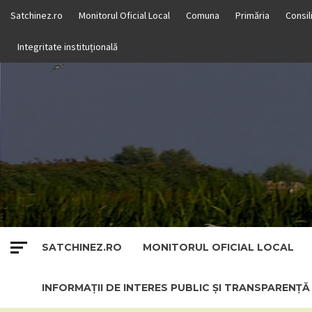
Skip
Satchinez.ro
Monitorul Oficial Local
Comuna
Primăria
Consil
to
content
Integritate instituțională
SATCHINEZ.RO
MONITORUL OFICIAL LOCAL
INFORMAȚII DE INTERES PUBLIC ȘI TRANSPARENȚ