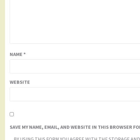
NAME
*
WEBSITE
SAVE MY NAME, EMAIL, AND WEBSITE IN THIS BROWSER FO
BY USING THIS FORM YOU AGREE WITH THE STORAGE AND