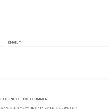
EMAIL
*
R THE NEXT TIME I COMMENT.
 HANDLING OF YOUR DATA BY THIS WEBSITE.
*