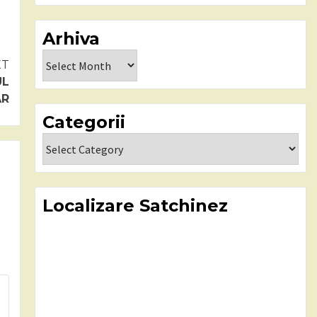
Arhiva
Arhiva
XT
UL
AR
Categorii
Categorii
Localizare Satchinez