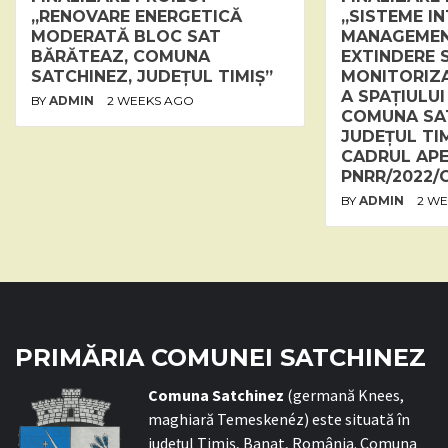
„RENOVARE ENERGETICĂ
„SISTEME I
MODERATĂ BLOC SAT
MANAGEMENT
BĂRĂTEAZ, COMUNA
EXTINDERE 
SATCHINEZ, JUDEȚUL TIMIȘ”
MONITORIZA
A SPAȚIULUI
BY
ADMIN
2 WEEKS AGO
COMUNA SA
JUDEȚUL TIM
CADRUL APE
PNRR/2022/C1
BY
ADMIN
2 W
PRIMĂRIA COMUNEI SATCHINEZ
C
omuna Satchinez
(germană Knees,
maghiară Temeskenéz) este situată în
județul Timiș, Banat, România. Comuna