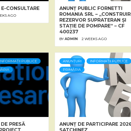
 E-CONSULTARE
ANUNȚ PUBLIC FORNETTI
ROMANIA SRL – „CONSTRUIR
EEKS AGO
REZERVOR SUPRATERAN ȘI
STAȚIE DE POMPARE” – CF
400237
BY
ADMIN
2 WEEKS AGO
INFORMAȚII PUBLICE
ANUNȚURI
INFORMAȚII PUBLICE
MĂRIA
PRIMĂRIA
 DE PRESĂ
ANUNȚ DE PARTICIPARE 202
 PROIECT
SATCHINEZ