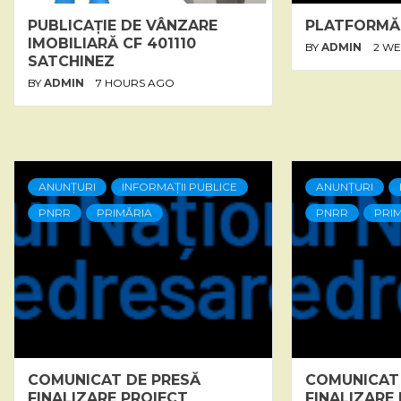
PUBLICAȚIE DE VÂNZARE
PLATFORMĂ
IMOBILIARĂ CF 401110
BY
ADMIN
2 W
SATCHINEZ
BY
ADMIN
7 HOURS AGO
ANUNȚURI
INFORMAȚII PUBLICE
ANUNȚURI
PNRR
PRIMĂRIA
PNRR
PRI
COMUNICAT DE PRESĂ
COMUNICAT
FINALIZARE PROIECT
FINALIZARE