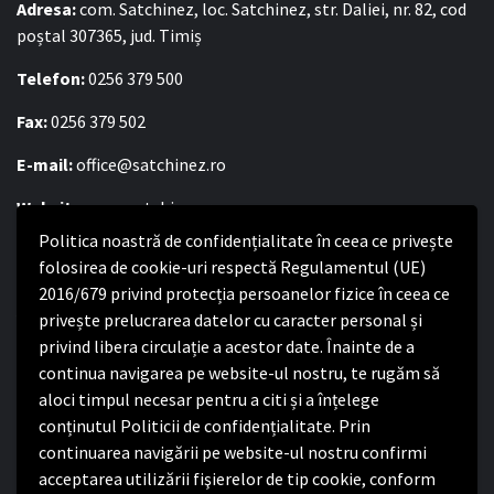
Adresa:
com. Satchinez, loc. Satchinez, str. Daliei, nr. 82, cod
poștal 307365, jud. Timiș
Telefon:
0256 379 500
Fax:
0256 379 502
E-mail:
office@satchinez.ro
Website:
www.satchinez.ro
Politica noastră de confidențialitate în ceea ce privește
Program cu publicul:
folosirea de cookie-uri respectă Regulamentul (UE)
Luni – Joi:
8:00-16:30
2016/679 privind protecția persoanelor fizice în ceea ce
Vineri:
8:00 – 14:00
privește prelucrarea datelor cu caracter personal și
privind libera circulație a acestor date. Înainte de a
continua navigarea pe website-ul nostru, te rugăm să
Politica de confidențialitate
aloci timpul necesar pentru a citi și a înțelege
conținutul Politicii de confidențialitate. Prin
Politica de confidențialitate
continuarea navigării pe website-ul nostru confirmi
Nota de informare privind implementarea Regulamentului
acceptarea utilizării fişierelor de tip cookie, conform
(UE) 2016/679