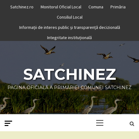
Skip
Satchinez.ro
Monitorul Oficial Local
Comuna
Primăria
to
Consiliul Local
content
Informații de interes public și transparență decizională
Integritate instituțională
SATCHINEZ
PAGINA OFICIALĂ A PRIMĂRIEI COMUNEI SATCHINEZ
Primary
Menu