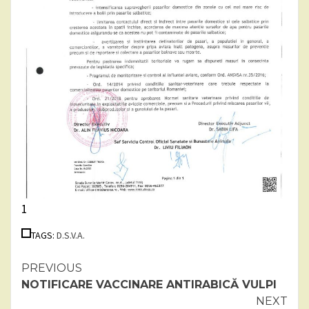
1
TAGS:
D.S.V.A.
Continue
PREVIOUS
NOTIFICARE VACCINARE ANTIRABICĂ VULPI
Reading
NEXT