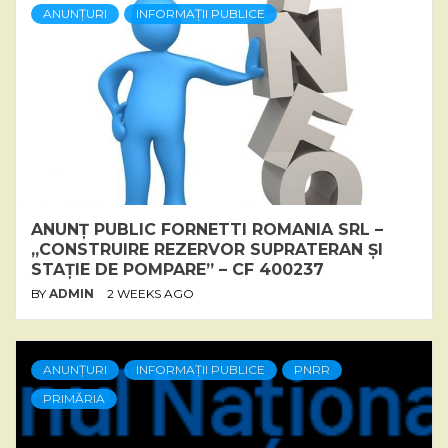
ANUNȚURI
INFORMAȚII PUBLICE
ANUNȚ PUBLIC FORNETTI ROMANIA SRL –
„CONSTRUIRE REZERVOR SUPRATERAN ȘI
STAȚIE DE POMPARE” – CF 400237
BY
ADMIN
2 WEEKS AGO
ANUNȚURI
INFORMAȚII PUBLICE
PNRR
PRIMĂRIA