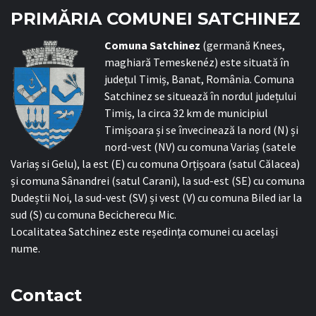
PRIMĂRIA COMUNEI SATCHINEZ
C
omuna Satchinez
(germană Knees,
maghiară Temeskenéz) este situată în
județul Timiș, Banat, România. Comuna
Satchinez se situează în nordul județului
Timiș, la circa 32 km de municipiul
Timișoara și se învecinează la nord (N) și
nord-vest (NV) cu comuna Variaș (satele
Variaș si Gelu), la est (E) cu comuna Orțișoara (satul Călacea)
și comuna Sânandrei (satul Carani), la sud-est (SE) cu comuna
Dudeștii Noi, la sud-vest (SV) și vest (V) cu comuna Biled iar la
sud (S) cu comuna Becicherecu Mic.
Localitatea Satchinez este reședința comunei cu același
nume.
Contact