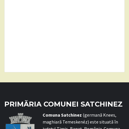
PRIMĂRIA COMUNEI SATCHINEZ
C
omuna Satchinez
(germană Knees,
maghiară Temeskenéz) este situată în
județul Timiș, Banat, România. Comuna