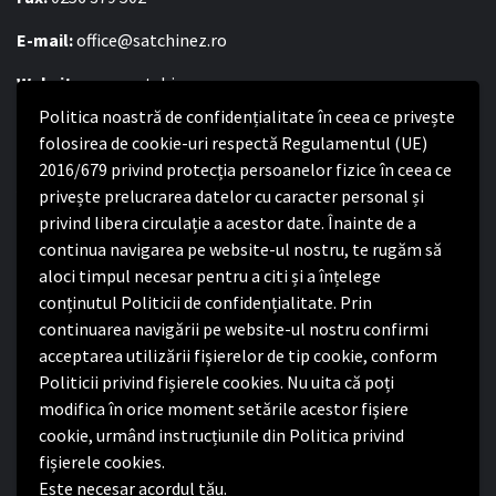
E-mail:
office@satchinez.ro
Website:
www.satchinez.ro
Politica noastră de confidențialitate în ceea ce privește
Program cu publicul:
folosirea de cookie-uri respectă Regulamentul (UE)
Luni – Joi:
8:00-16:30
2016/679 privind protecția persoanelor fizice în ceea ce
Vineri:
8:00 – 14:00
privește prelucrarea datelor cu caracter personal și
privind libera circulație a acestor date. Înainte de a
continua navigarea pe website-ul nostru, te rugăm să
Politica de confidențialitate
aloci timpul necesar pentru a citi și a înțelege
conținutul Politicii de confidențialitate. Prin
Politica de confidențialitate
continuarea navigării pe website-ul nostru confirmi
Nota de informare privind implementarea Regulamentului
acceptarea utilizării fişierelor de tip cookie, conform
(UE) 2016/679
Politicii privind fișierele cookies. Nu uita că poți
Termeni și condiții de utilizare website
modifica în orice moment setările acestor fişiere
cookie, urmând instrucțiunile din Politica privind
fișierele cookies.
Este necesar acordul tău.
Facebook