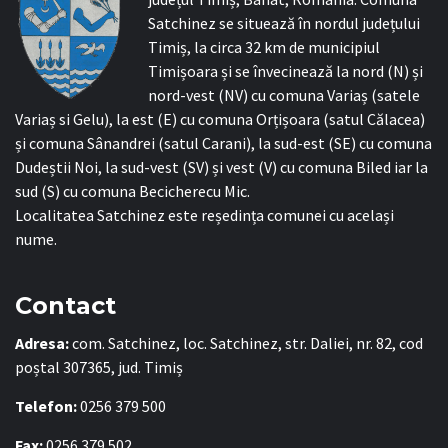
Satchinez se situează în nordul județului
Timiș, la circa 32 km de municipiul
Timișoara și se învecinează la nord (N) și
nord-vest (NV) cu comuna Variaș (satele
Variaș si Gelu), la est (E) cu comuna Orțișoara (satul Călacea)
și comuna Sânandrei (satul Carani), la sud-est (SE) cu comuna
Dudeștii Noi, la sud-vest (SV) și vest (V) cu comuna Biled iar la
sud (S) cu comuna Becicherecu Mic.
Localitatea Satchinez este reședința comunei cu același
nume.
Contact
Adresa:
com. Satchinez, loc. Satchinez, str. Daliei, nr. 82, cod
poștal 307365, jud. Timiș
Telefon:
0256 379 500
Fax:
0256 379 502