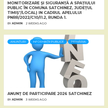
MONITORIZARE ȘI SIGURANȚĂ A SPAȚIULUI
PUBLIC ÎN COMUNA SATCHINEZ, JUDEȚUL
TIMIȘ”/LOCAL) IN CADRUL APELULUI
PNRR/2022/C10/I1.2, RUNDA 1.
BY
ADMIN
2 WEEKS AGO
ANUNȚURI
INFORMAȚII PUBLICE
PRIMĂRIA
ANUNȚ DE PARTICIPARE 2026 SATCHINEZ
BY
ADMIN
3 WEEKS AGO