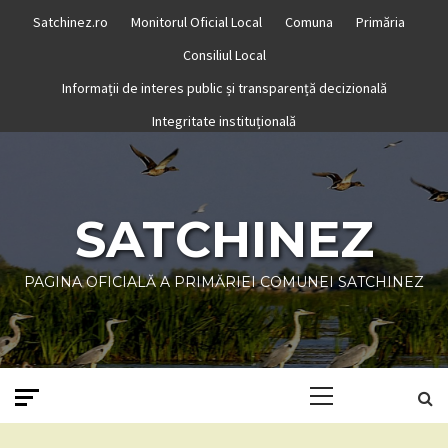
Skip
Satchinez.ro
Monitorul Oficial Local
Comuna
Primăria
to
Consiliul Local
content
Informații de interes public și transparență decizională
Integritate instituțională
SATCHINEZ
PAGINA OFICIALĂ A PRIMĂRIEI COMUNEI SATCHINEZ
Primary
Menu