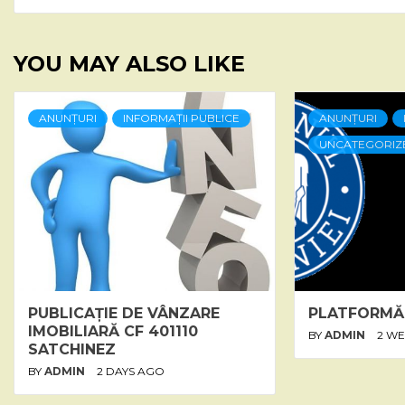
YOU MAY ALSO LIKE
ANUNȚURI
INFORMAȚII PUBLICE
ANUNȚURI
UNCATEGORIZ
PUBLICAȚIE DE VÂNZARE
PLATFORMĂ
IMOBILIARĂ CF 401110
BY
ADMIN
2 W
SATCHINEZ
BY
ADMIN
2 DAYS AGO