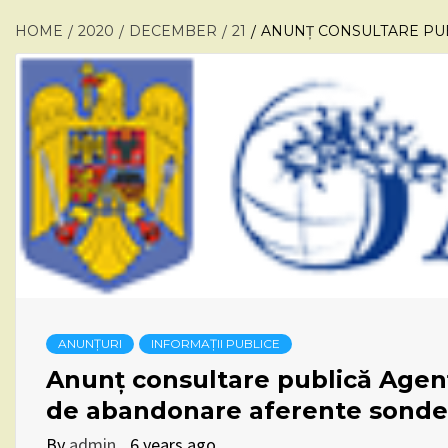
HOME
2020
DECEMBER
21
ANUNȚ CONSULTARE PUB
ANUNȚURI
INFORMAȚII PUBLICE
Anunț consultare publică Agenț
de abandonare aferente sondei
By
admin
6 years ago