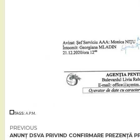
TAGS:
A.P.M.
Continue
PREVIOUS
ANUNȚ DSVA PRIVIND CONFIRMARE PREZENȚĂ P