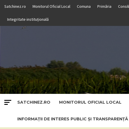
Skip
Satchinez.ro
Monitorul Oficial Local
Comuna
Primăria
Consil
to
content
Integritate instituțională
SATCHINEZ.RO
MONITORUL OFICIAL LOCAL
INFORMAȚII DE INTERES PUBLIC ȘI TRANSPARENȚ