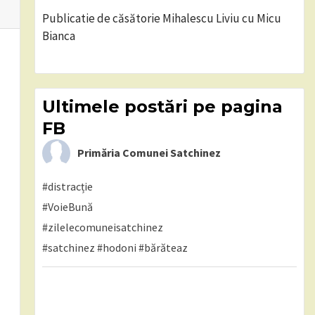
Publicatie de căsătorie Mihalescu Liviu cu Micu
Bianca
Ultimele postări pe pagina
FB
Primăria Comunei Satchinez
#distracție
#VoieBună
#zilelecomuneisatchinez
#satchinez
#hodoni
#bărăteaz