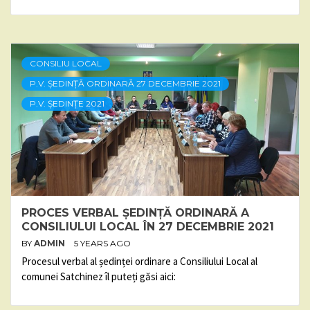
CONSILIU LOCAL
P.V. ȘEDINȚĂ ORDINARĂ 27 DECEMBRIE 2021
P.V. ȘEDINȚE 2021
PROCES VERBAL ȘEDINȚĂ ORDINARĂ A
CONSILIULUI LOCAL ÎN 27 DECEMBRIE 2021
BY
ADMIN
5 YEARS AGO
Procesul verbal al ședinței ordinare a Consiliului Local al
comunei Satchinez îl puteți găsi aici: