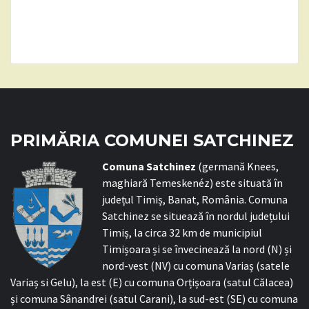
PRIMĂRIA COMUNEI SATCHINEZ
C
omuna Satchinez
(germană Knees,
maghiară Temeskenéz) este situată în
județul Timiș, Banat, România. Comuna
Satchinez se situează în nordul județului
Timiș, la circa 32 km de municipiul
Timișoara și se învecinează la nord (N) și
nord-vest (NV) cu comuna Variaș (satele
Variaș si Gelu), la est (E) cu comuna Orțișoara (satul Călacea)
și comuna Sânandrei (satul Carani), la sud-est (SE) cu comuna