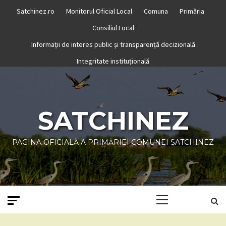
Skip
Satchinez.ro
Monitorul Oficial Local
Comuna
Primăria
to
Consiliul Local
content
Informații de interes public și transparență decizională
Integritate instituțională
SATCHINEZ
PAGINA OFICIALĂ A PRIMĂRIEI COMUNEI SATCHINEZ
Primary
Menu