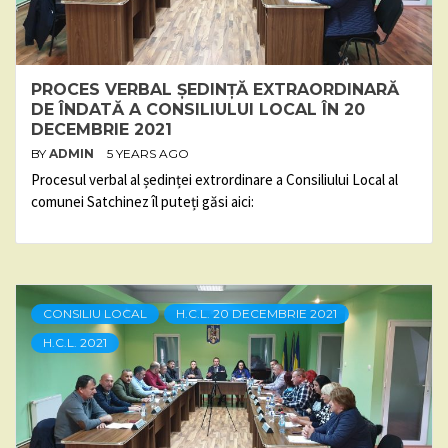
PROCES VERBAL ȘEDINȚĂ EXTRAORDINARĂ
DE ÎNDATĂ A CONSILIULUI LOCAL ÎN 20
DECEMBRIE 2021
BY
ADMIN
5 YEARS AGO
Procesul verbal al ședinței extrordinare a Consiliului Local al
comunei Satchinez îl puteți găsi aici:
CONSILIU LOCAL
H.C.L. 20 DECEMBRIE 2021
H.C.L. 2021