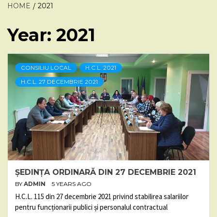
HOME
2021
Year:
2021
CONSILIU LOCAL
H.C.L. 2021
H.C.L. 27 DECEMBRIE 2021
ȘEDINȚA ORDINARĂ DIN 27 DECEMBRIE 2021
BY
ADMIN
5 YEARS AGO
H.C.L. 115 din 27 decembrie 2021 privind stabilirea salariilor
pentru funcționarii publici și personalul contractual