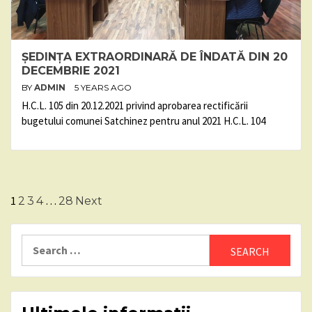
ȘEDINȚA EXTRAORDINARĂ DE ÎNDATĂ DIN 20
DECEMBRIE 2021
BY
ADMIN
5 YEARS AGO
H.C.L. 105 din 20.12.2021 privind aprobarea rectificării
bugetului comunei Satchinez pentru anul 2021 H.C.L. 104
Posts
1
…
2
3
4
28
Next
pagination
Search
for: