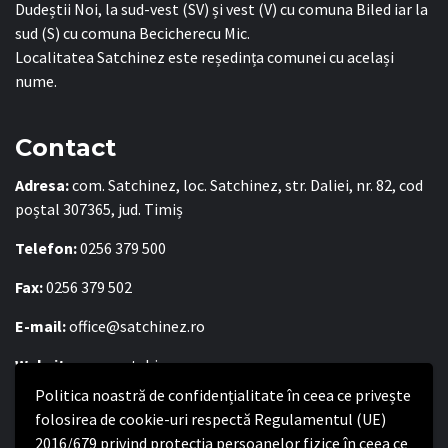
Dudeștii Noi, la sud-vest (SV) și vest (V) cu comuna Biled iar la
sud (S) cu comuna Becicherecu Mic.
Localitatea Satchinez este reședința comunei cu același
nume.
Contact
Adresa:
com. Satchinez, loc. Satchinez, str. Daliei, nr. 82, cod
poștal 307365, jud. Timiș
Telefon:
0256 379 500
Fax:
0256 379 502
E-mail:
office@satchinez.ro
Website:
www.satchinez.ro
Politica noastră de confidențialitate în ceea ce privește
Program cu publicul:
folosirea de cookie-uri respectă Regulamentul (UE)
Luni – Joi:
2016/679 privind protecția persoanelor fizice în ceea ce
8:00-16:30