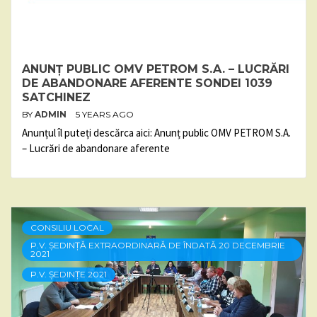
ANUNȚ PUBLIC OMV PETROM S.A. – LUCRĂRI
DE ABANDONARE AFERENTE SONDEI 1039
SATCHINEZ
BY
ADMIN
5 YEARS AGO
Anunțul îl puteți descărca aici: Anunț public OMV PETROM S.A.
– Lucrări de abandonare aferente
CONSILIU LOCAL
P.V. ȘEDINȚĂ EXTRAORDINARĂ DE ÎNDATĂ 20 DECEMBRIE
2021
P.V. ȘEDINȚE 2021