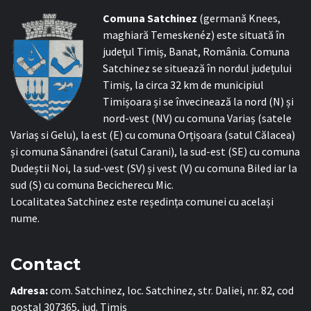
C
omuna Satchinez
(germană Knees,
maghiară Temeskenéz) este situată în
județul Timiș, Banat, România. Comuna
Satchinez se situează în nordul județului
Timiș, la circa 32 km de municipiul
Timișoara și se învecinează la nord (N) și
nord-vest (NV) cu comuna Variaș (satele
Variaș si Gelu), la est (E) cu comuna Orțișoara (satul Călacea)
și comuna Sânandrei (satul Carani), la sud-est (SE) cu comuna
Dudeștii Noi, la sud-vest (SV) și vest (V) cu comuna Biled iar la
sud (S) cu comuna Becicherecu Mic.
Localitatea Satchinez este reședința comunei cu același
nume.
Contact
Adresa:
com. Satchinez, loc. Satchinez, str. Daliei, nr. 82, cod
poștal 307365, jud. Timiș