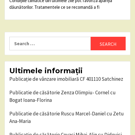
Condițiile climatice din ultimele zile pot favoriza apariția
dăunătorilor. Tratamentele ce se recomandă a fi
Search
for:
Ultimele informații
Publicație de vânzare imobiliară CF 401110 Satchinez
Publicatie de căsătorie Zenza Olimpiu- Cornel cu
Bogat Ioana-Florina
Publicatie de căsătorie Ruscu Marcel-Daniel cu Zetu
Ana-Maria
Publicatie de căsătorie Covaci Mihai-Alin cu Didovici