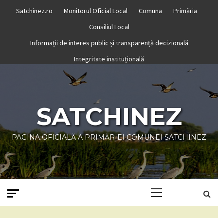
Skip
Satchinez.ro
Monitorul Oficial Local
Comuna
Primăria
to
Consiliul Local
content
Informații de interes public și transparență decizională
Integritate instituțională
SATCHINEZ
PAGINA OFICIALĂ A PRIMĂRIEI COMUNEI SATCHINEZ
Primary
Menu