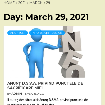
HOME
2021
MARCH
29
Day:
March 29, 2021
ANUNȚURI
INFORMAȚII PUBLICE
ANUNȚ D.S.V.A. PRIVIND PUNCTELE DE
SACRIFICARE MIEI
BY
ADMIN
5 YEARS AGO
Îl puteți descărca aici: Anunț D.S.V.A. privind punctele de
sacrificare miei sau vizualiza aici: