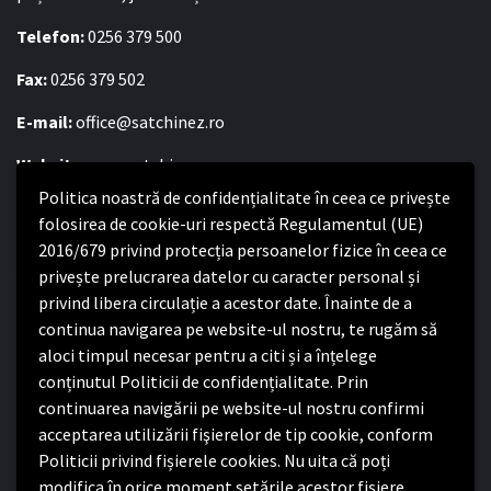
Telefon:
0256 379 500
Fax:
0256 379 502
E-mail:
office@satchinez.ro
Website:
www.satchinez.ro
Politica noastră de confidențialitate în ceea ce privește
Program cu publicul:
folosirea de cookie-uri respectă Regulamentul (UE)
Luni – Joi:
2016/679 privind protecția persoanelor fizice în ceea ce
8:00-16:30
Vineri:
privește prelucrarea datelor cu caracter personal și
8:00 – 14:00
privind libera circulație a acestor date. Înainte de a
continua navigarea pe website-ul nostru, te rugăm să
Politica de confidențialitate
aloci timpul necesar pentru a citi și a înțelege
conținutul Politicii de confidențialitate. Prin
Politica de confidențialitate
continuarea navigării pe website-ul nostru confirmi
Nota de informare privind implementarea Regulamentului
acceptarea utilizării fişierelor de tip cookie, conform
(UE) 2016/679
Politicii privind fișierele cookies. Nu uita că poți
Termeni și condiții de utilizare website
modifica în orice moment setările acestor fişiere