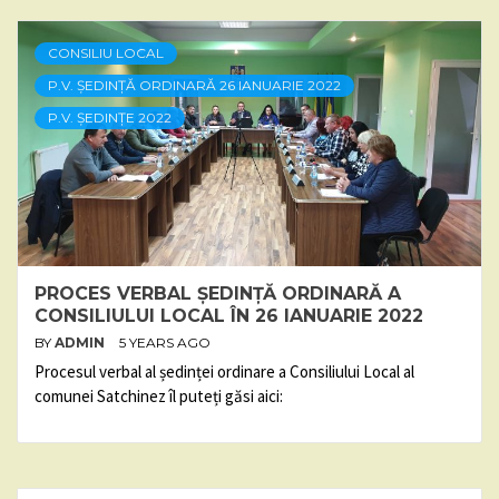
CONSILIU LOCAL
P.V. ȘEDINȚĂ ORDINARĂ 26 IANUARIE 2022
P.V. ȘEDINȚE 2022
PROCES VERBAL ȘEDINȚĂ ORDINARĂ A
CONSILIULUI LOCAL ÎN 26 IANUARIE 2022
BY
ADMIN
5 YEARS AGO
Procesul verbal al ședinței ordinare a Consiliului Local al
comunei Satchinez îl puteți găsi aici: