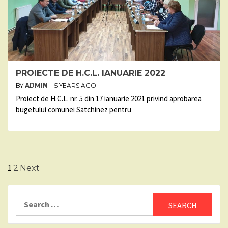
PROIECTE DE H.C.L. IANUARIE 2022
BY
ADMIN
5 YEARS AGO
Proiect de H.C.L. nr. 5 din 17 ianuarie 2021 privind aprobarea
bugetului comunei Satchinez pentru
Posts
1
2
Next
pagination
Search
for: