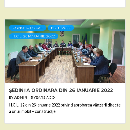
CONSILIU LOCAL
H.C.L. 2022
H.C.L. 26 IANUARIE 2022
ȘEDINȚA ORDINARĂ DIN 26 IANUARIE 2022
BY
ADMIN
5 YEARS AGO
H.C.L. 12 din 26 ianuarie 2022 privind aprobarea vânzării directe
a unui imobil – construcție