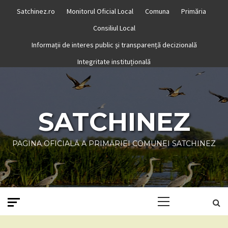
Skip
Satchinez.ro
Monitorul Oficial Local
Comuna
Primăria
to
Consiliul Local
content
Informații de interes public și transparență decizională
Integritate instituțională
SATCHINEZ
PAGINA OFICIALĂ A PRIMĂRIEI COMUNEI SATCHINEZ
Primary
Menu