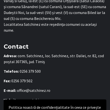
Variaș si Gelu), la est (E) cu comuna Orțișoara (satul Călacea)
și comuna Sânandrei (satul Carani), la sud-est (SE) cu comuna
Dudeștii Noi, la sud-vest (SV) și vest (V) cu comuna Biled iar la
sud (S) cu comuna Becicherecu Mic.
Localitatea Satchinez este reședința comunei cu același
nume.
Contact
Adresa:
com. Satchinez, loc. Satchinez, str. Daliei, nr. 82, cod
poștal 307365, jud. Timiș
Telefon:
0256 379 500
Fax:
0256 379 502
E-mail:
office@satchinez.ro
Website:
www.satchinez.ro
Politica noastră de confidențialitate în ceea ce privește
Program cu publicul: