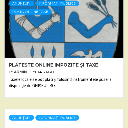
ANUNȚURI
INFORMAȚII PUBLICE
PLATA ONLINE TAXE
PLĂTEȘTE ONLINE IMPOZITE ŞI TAXE
BY
ADMIN
5 YEARS AGO
Taxele locale se pot plăti și folosind instrumentele puse la
dispoziție de GHIȘEUL.RO
ANUNȚURI
INFORMAȚII PUBLICE