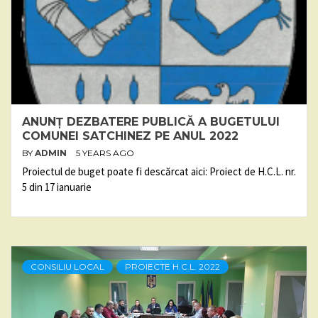
ANUNȚ DEZBATERE PUBLICĂ A BUGETULUI
COMUNEI SATCHINEZ PE ANUL 2022
BY
ADMIN
5 YEARS AGO
Proiectul de buget poate fi descărcat aici: Proiect de H.C.L. nr.
5 din 17 ianuarie
CONSILIU LOCAL
PROIECTE H.C.L. 2022