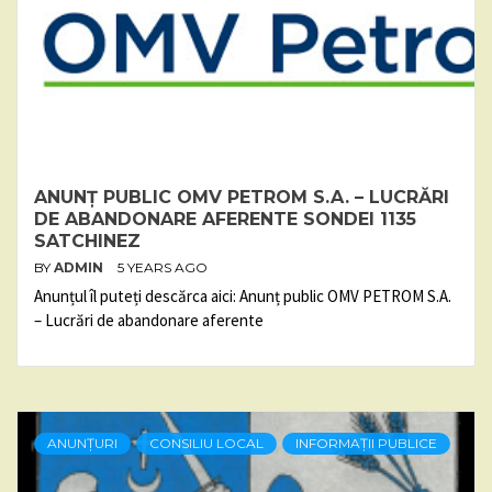
ANUNȚ PUBLIC OMV PETROM S.A. – LUCRĂRI
DE ABANDONARE AFERENTE SONDEI 1135
SATCHINEZ
BY
ADMIN
5 YEARS AGO
Anunțul îl puteți descărca aici: Anunț public OMV PETROM S.A.
– Lucrări de abandonare aferente
ANUNȚURI
CONSILIU LOCAL
INFORMAȚII PUBLICE