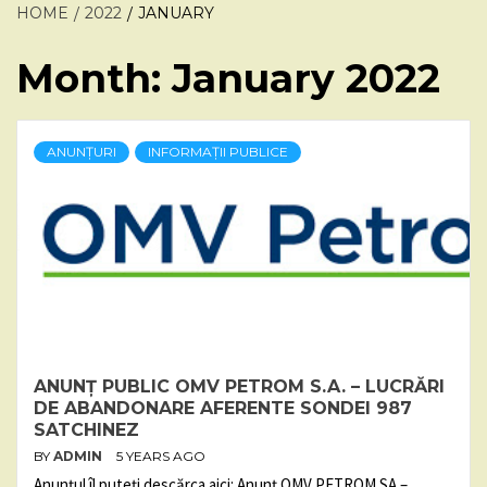
HOME
2022
JANUARY
Month:
January 2022
ANUNȚURI
INFORMAȚII PUBLICE
ANUNȚ PUBLIC OMV PETROM S.A. – LUCRĂRI
DE ABANDONARE AFERENTE SONDEI 987
SATCHINEZ
BY
ADMIN
5 YEARS AGO
Anunțul îl puteți descărca aici: Anunț OMV PETROM SA –