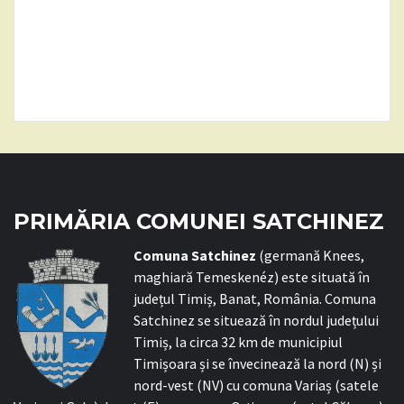
PRIMĂRIA COMUNEI SATCHINEZ
C
omuna Satchinez
(germană Knees,
maghiară Temeskenéz) este situată în
județul Timiș, Banat, România. Comuna
Satchinez se situează în nordul județului
Timiș, la circa 32 km de municipiul
Timișoara și se învecinează la nord (N) și
nord-vest (NV) cu comuna Variaș (satele