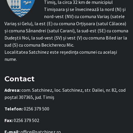
Timiș, la circa 32 km de municipiul
Timișoara și se învecinează la nord (N) și
nord-vest (NV) cu comuna Variaș (satele
Variaș si Gelu), la est (E) cu comuna Orțișoara (satul Călacea)
și comuna Sânandrei (satul Carani), la sud-est (SE) cu comuna
Dudeștii Noi, la sud-vest (SV) și vest (V) cu comuna Biled iar la
sud (S) cu comuna Becicherecu Mic.
Localitatea Satchinez este reședința comunei cu același
nume.
Contact
Adresa:
com. Satchinez, loc. Satchinez, str. Daliei, nr. 82, cod
poștal 307365, jud. Timiș
Telefon:
0256 379 500
Fax:
0256 379 502
E-mail:
office@satchinez.ro