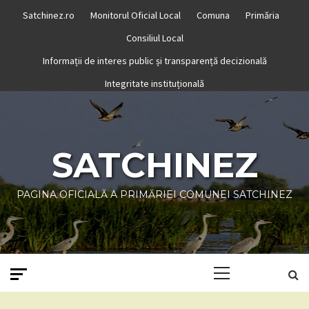
Skip
Satchinez.ro
Monitorul Oficial Local
Comuna
Primăria
to
Consiliul Local
content
Informații de interes public și transparență decizională
Integritate instituțională
SATCHINEZ
PAGINA OFICIALĂ A PRIMĂRIEI COMUNEI SATCHINEZ
Primary
Menu