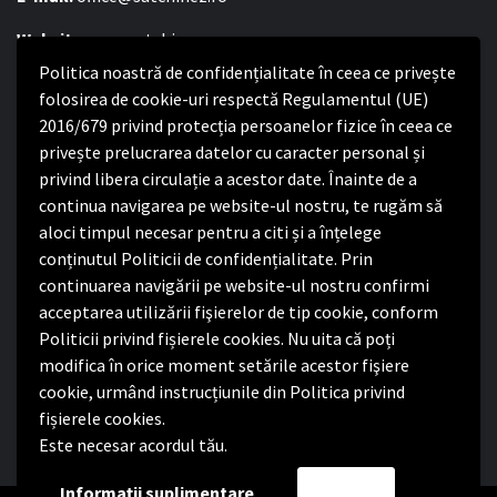
Website:
www.satchinez.ro
Politica noastră de confidențialitate în ceea ce privește
Program cu publicul:
folosirea de cookie-uri respectă Regulamentul (UE)
Luni – Joi:
2016/679 privind protecția persoanelor fizice în ceea ce
8:00-16:30
Vineri:
privește prelucrarea datelor cu caracter personal și
8:00 – 14:00
privind libera circulație a acestor date. Înainte de a
continua navigarea pe website-ul nostru, te rugăm să
Politica de confidențialitate
aloci timpul necesar pentru a citi și a înțelege
conținutul Politicii de confidențialitate. Prin
Politica de confidențialitate
continuarea navigării pe website-ul nostru confirmi
Nota de informare privind implementarea Regulamentului
acceptarea utilizării fişierelor de tip cookie, conform
(UE) 2016/679
Politicii privind fișierele cookies. Nu uita că poți
Termeni și condiții de utilizare website
modifica în orice moment setările acestor fişiere
cookie, urmând instrucțiunile din Politica privind
fișierele cookies.
Este necesar acordul tău.
Facebook
Informații suplimentare
Accept