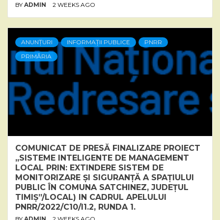
BY
ADMIN
2 WEEKS AGO
ANUNȚURI
INFORMAȚII PUBLICE
PNRR
PRIMĂRIA
COMUNICAT DE PRESĂ FINALIZARE PROIECT
„SISTEME INTELIGENTE DE MANAGEMENT
LOCAL PRIN: EXTINDERE SISTEM DE
MONITORIZARE ȘI SIGURANȚĂ A SPAȚIULUI
PUBLIC ÎN COMUNA SATCHINEZ, JUDEȚUL
TIMIȘ”/LOCAL) IN CADRUL APELULUI
PNRR/2022/C10/I1.2, RUNDA 1.
BY
ADMIN
2 WEEKS AGO