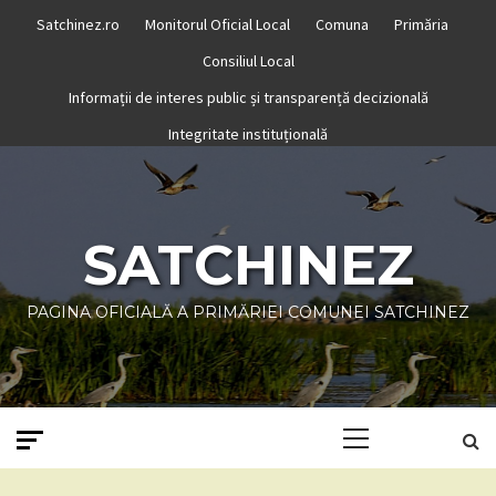
Skip
Satchinez.ro
Monitorul Oficial Local
Comuna
Primăria
to
Consiliul Local
content
Informații de interes public și transparență decizională
Integritate instituțională
SATCHINEZ
PAGINA OFICIALĂ A PRIMĂRIEI COMUNEI SATCHINEZ
Primary
Menu