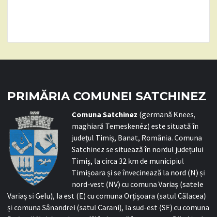
PRIMĂRIA COMUNEI SATCHINEZ
C
omuna Satchinez
(germană Knees,
maghiară Temeskenéz) este situată în
județul Timiș, Banat, România. Comuna
Satchinez se situează în nordul județului
Timiș, la circa 32 km de municipiul
Timișoara și se învecinează la nord (N) și
nord-vest (NV) cu comuna Variaș (satele
Variaș si Gelu), la est (E) cu comuna Orțișoara (satul Călacea)
și comuna Sânandrei (satul Carani), la sud-est (SE) cu comuna