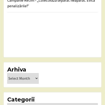
Campanie Retim - „Colectează separat neapărat. Evită
penalizările!”
Arhiva
Arhiva
Categorii