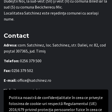
Dudeștii Noi, la sud-vest (SV) și vest (V) cu comuna Biled iar la
sud (S) cu comuna Becicherecu Mic.
Localitatea Satchinez este reședința comunei cu același
nume.
Contact
Adresa:
com. Satchinez, loc. Satchinez, str. Daliei, nr. 82, cod
poștal 307365, jud. Timiș
Telefon:
0256 379 500
Fax:
0256 379 502
E-mail:
office@satchinez.ro
Website:
www.satchinez.ro
Politica noastră de confidențialitate în ceea ce privește
Program cu publicul:
folosirea de cookie-uri respectă Regulamentul (UE)
Luni – Joi:
8:00-16:30
2016/679 privind protecția persoanelor fizice în ceea ce