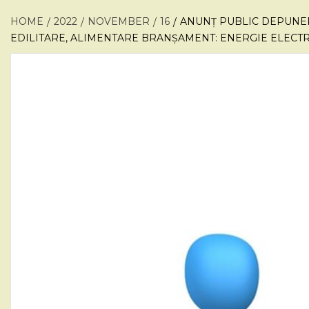
HOME
2022
NOVEMBER
16
ANUNȚ PUBLIC DEPUNER
EDILITARE, ALIMENTARE BRANȘAMENT: ENERGIE ELECTR