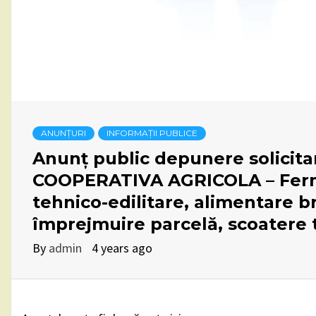
ANUNȚURI
INFORMAȚII PUBLICE
Anunț public depunere solicit
COOPERATIVA AGRICOLA – Fermă
tehnico-edilitare, alimentare b
împrejmuire parcelă, scoatere t
By
admin
4 years ago