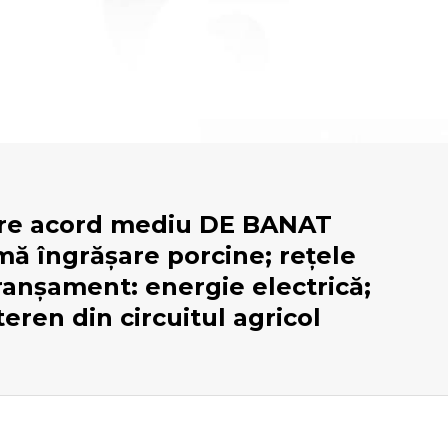
are acord mediu DE BANAT
 îngrășare porcine; rețele
ranșament: energie electrică;
eren din circuitul agricol