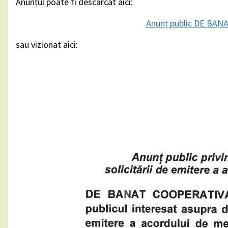
Anunțul poate fi descărcat aici:
Anunț public DE BA
sau vizionat aici: