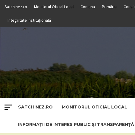
Skip
Satchinez.ro
Monitorul Oficial Local
Comuna
Primăria
Consil
to
content
Integritate instituțională
SATCHINEZ.RO
MONITORUL OFICIAL LOCAL
INFORMAȚII DE INTERES PUBLIC ȘI TRANSPARENȚ