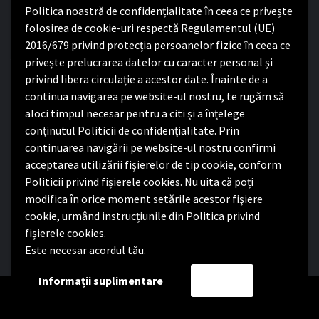
Politica noastră de confidențialitate în ceea ce privește
Program cu publicul:
folosirea de cookie-uri respectă Regulamentul (UE)
2016/679 privind protecția persoanelor fizice în ceea ce
Luni – Joi:
8:00-16:30
privește prelucrarea datelor cu caracter personal și
Vineri:
8:00 – 14:00
privind libera circulație a acestor date. Înainte de a
continua navigarea pe website-ul nostru, te rugăm să
Politica de confidențialitate
aloci timpul necesar pentru a citi și a înțelege
conținutul Politicii de confidențialitate. Prin
Politica de confidențialitate
continuarea navigării pe website-ul nostru confirmi
Nota de informare privind implementarea Regulamentului
acceptarea utilizării fişierelor de tip cookie, conform
(UE) 2016/679
Politicii privind fișierele cookies. Nu uita că poți
Termeni și condiții de utilizare website
modifica în orice moment setările acestor fişiere
cookie, urmând instrucțiunile din Politica privind
fișierele cookies.
Este necesar acordul tău.
Facebook
Informații suplimentare
Accept
Copyright Primăria Comunei Satchinez