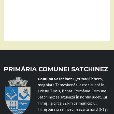
PRIMĂRIA COMUNEI SATCHINEZ
C
omuna Satchinez
(germană Knees,
maghiară Temeskenéz) este situată în
județul Timiș, Banat, România. Comuna
Satchinez se situează în nordul județului
Timiș, la circa 32 km de municipiul
Timișoara și se învecinează la nord (N) și