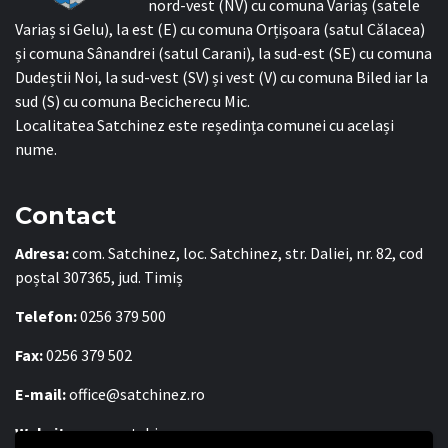
nord-vest (NV) cu comuna Variaș (satele
Variaș si Gelu), la est (E) cu comuna Orțișoara (satul Călacea)
și comuna Sânandrei (satul Carani), la sud-est (SE) cu comuna
Dudeștii Noi, la sud-vest (SV) și vest (V) cu comuna Biled iar la
sud (S) cu comuna Becicherecu Mic.
Localitatea Satchinez este reședința comunei cu același
nume.
Contact
Adresa:
com. Satchinez, loc. Satchinez, str. Daliei, nr. 82, cod
poștal 307365, jud. Timiș
Telefon:
0256 379 500
Fax:
0256 379 502
E-mail:
office@satchinez.ro
Website:
www.satchinez.ro