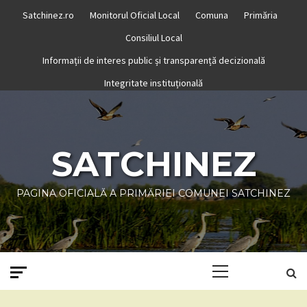
Skip
Satchinez.ro
Monitorul Oficial Local
Comuna
Primăria
to
Consiliul Local
content
Informații de interes public și transparență decizională
Integritate instituțională
SATCHINEZ
PAGINA OFICIALĂ A PRIMĂRIEI COMUNEI SATCHINEZ
Primary
Menu