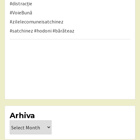
#distracție
#VoieBună
#zilelecomuneisatchinez
#satchinez
#hodoni
#bărăteaz
Arhiva
Arhiva