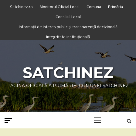
Skip
Satchinez.ro
Monitorul Oficial Local
Comuna
Primăria
to
Consiliul Local
content
Informații de interes public și transparență decizională
Integritate instituțională
SATCHINEZ
PAGINA OFICIALĂ A PRIMĂRIEI COMUNEI SATCHINEZ
Primary
Menu