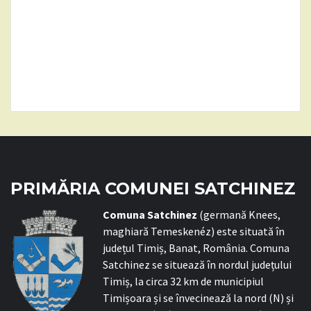
PRIMĂRIA COMUNEI SATCHINEZ
C
omuna Satchinez
(germană Knees,
maghiară Temeskenéz) este situată în
județul Timiș, Banat, România. Comuna
Satchinez se situează în nordul județului
Timiș, la circa 32 km de municipiul
Timișoara și se învecinează la nord (N) și