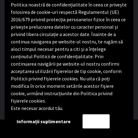
Politica noastră de confidențialitate în ceea ce privește
Program cu publicul:
folosirea de cookie-uri respectă Regulamentul (UE)
2016/679 privind protecția persoanelor fizice în ceea ce
Luni – Joi:
8:00-16:30
privește prelucrarea datelor cu caracter personal și
Vineri:
8:00 – 14:00
privind libera circulație a acestor date. Înainte de a
continua navigarea pe website-ul nostru, te rugăm să
Politica de confidențialitate
aloci timpul necesar pentru a citi și a înțelege
conținutul Politicii de confidențialitate. Prin
Politica de confidențialitate
continuarea navigării pe website-ul nostru confirmi
Nota de informare privind implementarea Regulamentului
acceptarea utilizării fişierelor de tip cookie, conform
(UE) 2016/679
Politicii privind fișierele cookies. Nu uita că poți
Termeni și condiții de utilizare website
modifica în orice moment setările acestor fişiere
cookie, urmând instrucțiunile din Politica privind
fișierele cookies.
Este necesar acordul tău.
Facebook
Informații suplimentare
Accept
Copyright Primăria Comunei Satchinez