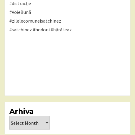
#distracție
#VoieBună
#zilelecomuneisatchinez
#satchinez
#hodoni
#bărăteaz
Arhiva
Arhiva