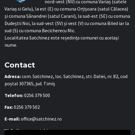
nord-vest (NV) cu comuna Variaș (satele
Variaș si Gelu), la est (E) cu comuna Orțișoara (satul Călacea)
și comuna Sânandrei (satul Carani), la sud-est (SE) cu comuna
Dudeștii Noi, la sud-vest (SV) și vest (V) cu comuna Biled iar la
sud (S) cu comuna Becicherecu Mic.
Localitatea Satchinez este reședința comunei cu același
nume.
Contact
Adresa:
com. Satchinez, loc. Satchinez, str. Daliei, nr. 82, cod
poștal 307365, jud. Timiș
Telefon:
0256 379 500
Fax:
0256 379 502
E-mail:
office@satchinez.ro
Website:
www.satchinez.ro