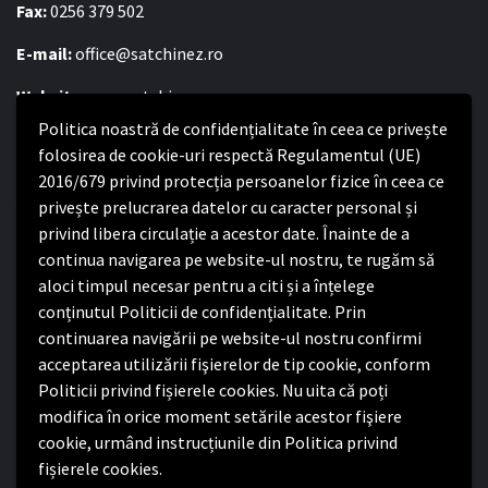
Fax:
0256 379 502
E-mail:
office@satchinez.ro
Website:
www.satchinez.ro
Politica noastră de confidențialitate în ceea ce privește
Program cu publicul:
folosirea de cookie-uri respectă Regulamentul (UE)
2016/679 privind protecția persoanelor fizice în ceea ce
Luni – Joi:
8:00-16:30
privește prelucrarea datelor cu caracter personal și
Vineri:
8:00 – 14:00
privind libera circulație a acestor date. Înainte de a
continua navigarea pe website-ul nostru, te rugăm să
Politica de confidențialitate
aloci timpul necesar pentru a citi și a înțelege
conținutul Politicii de confidențialitate. Prin
Politica de confidențialitate
continuarea navigării pe website-ul nostru confirmi
Nota de informare privind implementarea Regulamentului
acceptarea utilizării fişierelor de tip cookie, conform
(UE) 2016/679
Politicii privind fișierele cookies. Nu uita că poți
Termeni și condiții de utilizare website
modifica în orice moment setările acestor fişiere
cookie, urmând instrucțiunile din Politica privind
fișierele cookies.