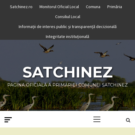
Skip
Satchinez.ro
Monitorul Oficial Local
Comuna
Primăria
to
Consiliul Local
content
Informații de interes public și transparență decizională
Integritate instituțională
SATCHINEZ
PAGINA OFICIALĂ A PRIMĂRIEI COMUNEI SATCHINEZ
Primary
Menu