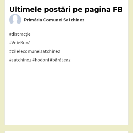
Ultimele postări pe pagina FB
Primăria Comunei Satchinez
#distracție
#VoieBună
#zilelecomuneisatchinez
#satchinez
#hodoni
#bărăteaz