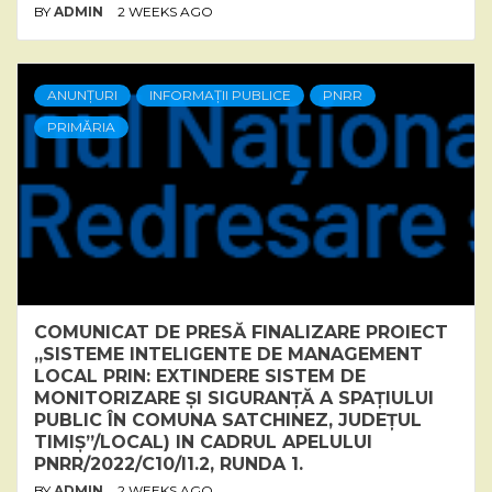
BY
ADMIN
2 WEEKS AGO
ANUNȚURI
INFORMAȚII PUBLICE
PNRR
PRIMĂRIA
COMUNICAT DE PRESĂ FINALIZARE PROIECT
„SISTEME INTELIGENTE DE MANAGEMENT
LOCAL PRIN: EXTINDERE SISTEM DE
MONITORIZARE ȘI SIGURANȚĂ A SPAȚIULUI
PUBLIC ÎN COMUNA SATCHINEZ, JUDEȚUL
TIMIȘ”/LOCAL) IN CADRUL APELULUI
PNRR/2022/C10/I1.2, RUNDA 1.
BY
ADMIN
2 WEEKS AGO