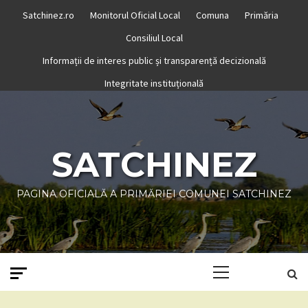
Skip
Satchinez.ro
Monitorul Oficial Local
Comuna
Primăria
to
Consiliul Local
content
Informații de interes public și transparență decizională
Integritate instituțională
SATCHINEZ
PAGINA OFICIALĂ A PRIMĂRIEI COMUNEI SATCHINEZ
Primary
Menu