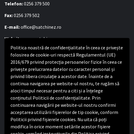
Telefon:
0256 379 500
Fax:
0256 379 502
E-mail:
office@satchinez.ro
Website:
www.satchinez.ro
Politica noastră de confidențialitate în ceea ce privește
Program cu publicul:
folosirea de cookie-uri respectă Regulamentul (UE)
Luni – Joi:
2016/679 privind protecția persoanelor fizice în ceea ce
8:00-16:30
Vineri:
privește prelucrarea datelor cu caracter personal și
8:00 – 14:00
privind libera circulație a acestor date. Înainte de a
continua navigarea pe website-ul nostru, te rugăm să
Politica de confidențialitate
aloci timpul necesar pentru a citi și a înțelege
conținutul Politicii de confidențialitate. Prin
Politica de confidențialitate
continuarea navigării pe website-ul nostru confirmi
Nota de informare privind implementarea Regulamentului
acceptarea utilizării fişierelor de tip cookie, conform
(UE) 2016/679
Politicii privind fișierele cookies. Nu uita că poți
Termeni și condiții de utilizare website
modifica în orice moment setările acestor fişiere
cookie, urmând instrucțiunile din Politica privind