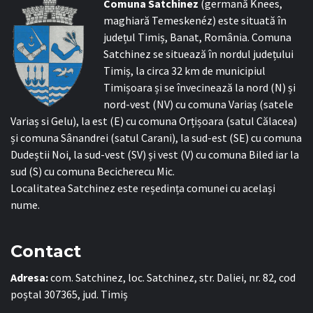
C
omuna Satchinez
(germană Knees,
maghiară Temeskenéz) este situată în
județul Timiș, Banat, România. Comuna
Satchinez se situează în nordul județului
Timiș, la circa 32 km de municipiul
Timișoara și se învecinează la nord (N) și
nord-vest (NV) cu comuna Variaș (satele
Variaș si Gelu), la est (E) cu comuna Orțișoara (satul Călacea)
și comuna Sânandrei (satul Carani), la sud-est (SE) cu comuna
Dudeștii Noi, la sud-vest (SV) și vest (V) cu comuna Biled iar la
sud (S) cu comuna Becicherecu Mic.
Localitatea Satchinez este reședința comunei cu același
nume.
Contact
Adresa:
com. Satchinez, loc. Satchinez, str. Daliei, nr. 82, cod
poștal 307365, jud. Timiș