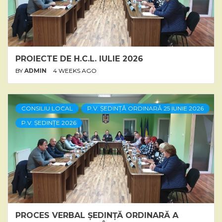
PROIECTE DE H.C.L. IULIE 2026
BY
ADMIN
4 WEEKS AGO
CONSILIU LOCAL
P.V. ȘEDINȚĂ ORDINARĂ 25 IUNIE 2026
P.V. ȘEDINȚE 2026
PROCES VERBAL ȘEDINȚĂ ORDINARĂ A