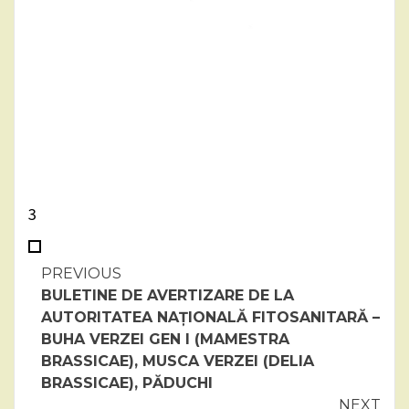
3
Continue
PREVIOUS
BULETINE DE AVERTIZARE DE LA
Reading
AUTORITATEA NAȚIONALĂ FITOSANITARĂ –
BUHA VERZEI GEN I (MAMESTRA
BRASSICAE), MUSCA VERZEI (DELIA
BRASSICAE), PĂDUCHI
NEXT