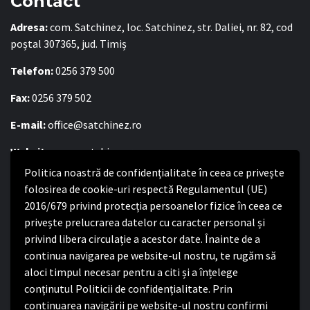
Contact
Adresa:
com. Satchinez, loc. Satchinez, str. Daliei, nr. 82, cod
poștal 307365, jud. Timiș
Telefon:
0256 379 500
Fax:
0256 379 502
E-mail:
office@satchinez.ro
Website:
www.satchinez.ro
Politica noastră de confidențialitate în ceea ce privește
Program cu publicul:
folosirea de cookie-uri respectă Regulamentul (UE)
Luni – Joi:
8:00-16:30
2016/679 privind protecția persoanelor fizice în ceea ce
Vineri:
8:00 – 14:00
privește prelucrarea datelor cu caracter personal și
privind libera circulație a acestor date. Înainte de a
continua navigarea pe website-ul nostru, te rugăm să
Politica de confidențialitate
aloci timpul necesar pentru a citi și a înțelege
conținutul Politicii de confidențialitate. Prin
Politica de confidențialitate
continuarea navigării pe website-ul nostru confirmi