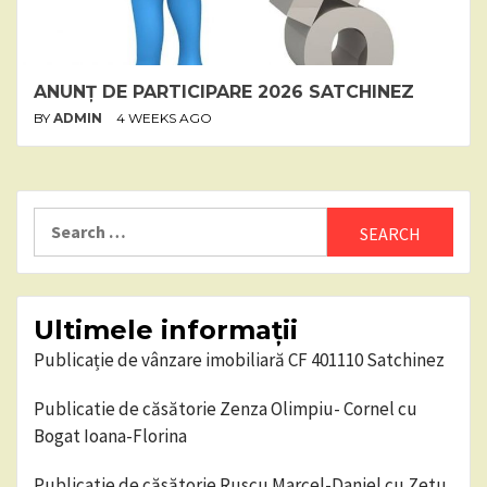
ANUNȚ DE PARTICIPARE 2026 SATCHINEZ
BY
ADMIN
4 WEEKS AGO
Search
for:
Ultimele informații
Publicație de vânzare imobiliară CF 401110 Satchinez
Publicatie de căsătorie Zenza Olimpiu- Cornel cu
Bogat Ioana-Florina
Publicatie de căsătorie Ruscu Marcel-Daniel cu Zetu