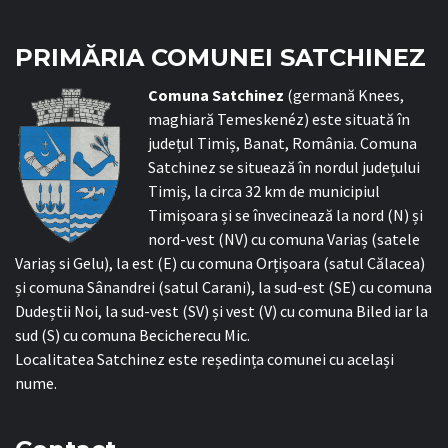
PRIMĂRIA COMUNEI SATCHINEZ
C
omuna Satchinez
(germană Knees,
maghiară Temeskenéz) este situată în
județul Timiș, Banat, România. Comuna
Satchinez se situează în nordul județului
Timiș, la circa 32 km de municipiul
Timișoara și se învecinează la nord (N) și
nord-vest (NV) cu comuna Variaș (satele
Variaș si Gelu), la est (E) cu comuna Orțișoara (satul Călacea)
și comuna Sânandrei (satul Carani), la sud-est (SE) cu comuna
Dudeștii Noi, la sud-vest (SV) și vest (V) cu comuna Biled iar la
sud (S) cu comuna Becicherecu Mic.
Localitatea Satchinez este reședința comunei cu același
nume.