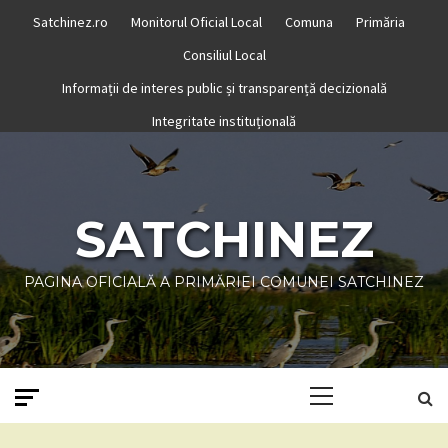
Skip
Satchinez.ro
Monitorul Oficial Local
Comuna
Primăria
to
Consiliul Local
content
Informații de interes public și transparență decizională
Integritate instituțională
SATCHINEZ
PAGINA OFICIALĂ A PRIMĂRIEI COMUNEI SATCHINEZ
Primary
Menu