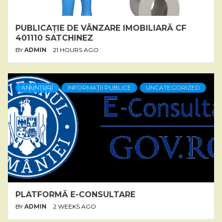
PUBLICAȚIE DE VÂNZARE IMOBILIARĂ CF
401110 SATCHINEZ
BY
ADMIN
21 HOURS AGO
ANUNȚURI
INFORMAȚII PUBLICE
UNCATEGORIZED
PLATFORMĂ E-CONSULTARE
BY
ADMIN
2 WEEKS AGO