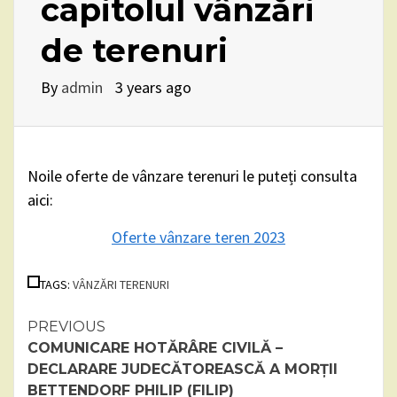
capitolul vânzări
de terenuri
By
admin
3 years ago
Noile oferte de vânzare terenuri le puteți consulta
aici:
Oferte vânzare teren 2023
TAGS:
VÂNZĂRI TERENURI
Continue
PREVIOUS
COMUNICARE HOTĂRÂRE CIVILĂ –
Reading
DECLARARE JUDECĂTOREASCĂ A MORȚII
BETTENDORF PHILIP (FILIP)