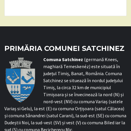
PRIMĂRIA COMUNEI SATCHINEZ
C
omuna Satchinez
(germană Knees,
maghiară Temeskenéz) este situată în
județul Timiș, Banat, România. Comuna
Satchinez se situează în nordul județului
Timiș, la circa 32 km de municipiul
Timișoara și se învecinează la nord (N) și
nord-vest (NV) cu comuna Variaș (satele
Variaș si Gelu), la est (E) cu comuna Orțișoara (satul Călacea)
și comuna Sânandrei (satul Carani), la sud-est (SE) cu comuna
Dudeștii Noi, la sud-vest (SV) și vest (V) cu comuna Biled iar la
sud (S) cu comuna Becicherecu Mic.