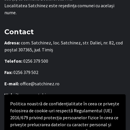
Localitatea Satchinez este reședința comunei cu același
nume.
Contact
Adresa:
com. Satchinez, loc. Satchinez, str. Daliei, nr. 82, cod
poștal 307365, jud. Timiș
Telefon:
0256 379 500
Fax:
0256 379 502
E-mail:
office@satchinez.ro
Website:
www.satchinez.ro
Politica noastră de confidențialitate în ceea ce privește
Program cu publicul:
folosirea de cookie-uri respectă Regulamentul (UE)
Luni – Joi:
8:00-16:30
2016/679 privind protecția persoanelor fizice în ceea ce
Vineri:
8:00 – 14:00
privește prelucrarea datelor cu caracter personal și