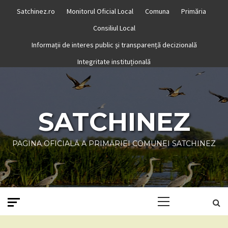
Skip
Satchinez.ro
Monitorul Oficial Local
Comuna
Primăria
to
Consiliul Local
content
Informații de interes public și transparență decizională
Integritate instituțională
SATCHINEZ
PAGINA OFICIALĂ A PRIMĂRIEI COMUNEI SATCHINEZ
Primary
Menu