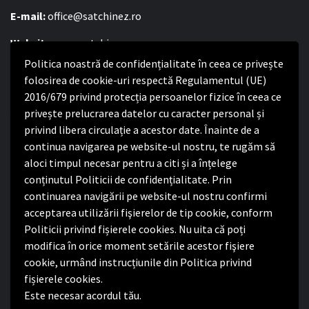
E-mail:
office@satchinez.ro
Website:
www.satchinez.ro
Politica noastră de confidențialitate în ceea ce privește
Program cu publicul:
folosirea de cookie-uri respectă Regulamentul (UE)
Luni – Joi:
2016/679 privind protecția persoanelor fizice în ceea ce
8:00-16:30
Vineri:
privește prelucrarea datelor cu caracter personal și
8:00 – 14:00
privind libera circulație a acestor date. Înainte de a
continua navigarea pe website-ul nostru, te rugăm să
Politica de confidențialitate
aloci timpul necesar pentru a citi și a înțelege
conținutul Politicii de confidențialitate. Prin
Politica de confidențialitate
continuarea navigării pe website-ul nostru confirmi
Nota de informare privind implementarea Regulamentului
acceptarea utilizării fişierelor de tip cookie, conform
(UE) 2016/679
Politicii privind fișierele cookies. Nu uita că poți
Termeni și condiții de utilizare website
modifica în orice moment setările acestor fişiere
cookie, urmând instrucțiunile din Politica privind
fișierele cookies.
Este necesar acordul tău.
Facebook