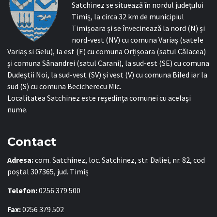
Satchinez se situează în nordul județului
Timiș, la circa 32 km de municipiul
Timișoara și se învecinează la nord (N) și
nord-vest (NV) cu comuna Variaș (satele
Variaș si Gelu), la est (E) cu comuna Orțișoara (satul Călacea)
și comuna Sânandrei (satul Carani), la sud-est (SE) cu comuna
Dudeștii Noi, la sud-vest (SV) și vest (V) cu comuna Biled iar la
sud (S) cu comuna Becicherecu Mic.
Localitatea Satchinez este reședința comunei cu același
nume.
Contact
Adresa:
com. Satchinez, loc. Satchinez, str. Daliei, nr. 82, cod
poștal 307365, jud. Timiș
Telefon:
0256 379 500
Fax:
0256 379 502