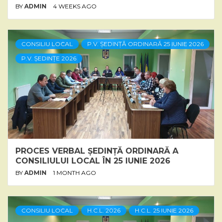
BY
ADMIN
4 WEEKS AGO
CONSILIU LOCAL
P.V. ȘEDINȚĂ ORDINARĂ 25 IUNIE 2026
P.V. ȘEDINȚE 2026
PROCES VERBAL ȘEDINȚĂ ORDINARĂ A
CONSILIULUI LOCAL ÎN 25 IUNIE 2026
BY
ADMIN
1 MONTH AGO
CONSILIU LOCAL
H.C.L. 2026
H.C.L. 25 IUNIE 2026