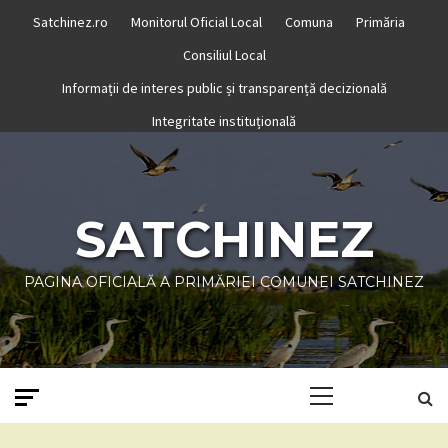
Skip
Satchinez.ro
Monitorul Oficial Local
Comuna
Primăria
to
Consiliul Local
content
Informații de interes public și transparență decizională
Integritate instituțională
SATCHINEZ
PAGINA OFICIALĂ A PRIMĂRIEI COMUNEI SATCHINEZ
Primary
Menu