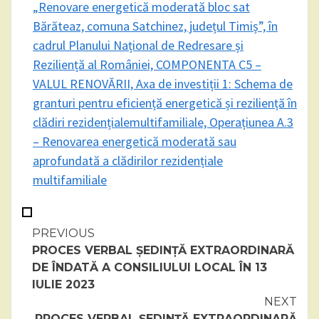
„Renovare energetică moderată bloc sat
Bărăteaz, comuna Satchinez, județul Timiș”, în
cadrul Planului Național de Redresare și
Reziliență al României, COMPONENTA C5 –
VALUL RENOVĂRII, Axa de investiții 1: Schema de
granturi pentru eficiență energetică și reziliență în
clădiri rezidențialemultifamiliale, Operațiunea A.3
– Renovarea energetică moderată sau
aprofundată a clădirilor rezidențiale
multifamiliale
Continue
PREVIOUS
PROCES VERBAL ȘEDINȚĂ EXTRAORDINARĂ
Reading
DE ÎNDATĂ A CONSILIULUI LOCAL ÎN 13
IULIE 2023
NEXT
PROCES VERBAL ȘEDINȚĂ EXTRAORDINARĂ