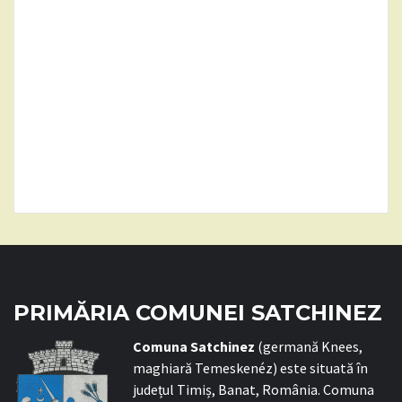
PRIMĂRIA COMUNEI SATCHINEZ
C
omuna Satchinez
(germană Knees,
maghiară Temeskenéz) este situată în
județul Timiș, Banat, România. Comuna