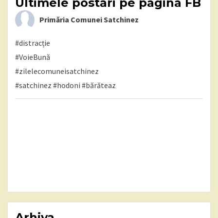
Ultimele postări pe pagina FB
Primăria Comunei Satchinez
#distracție
#VoieBună
#zilelecomuneisatchinez
#satchinez
#hodoni
#bărăteaz
Arhiva