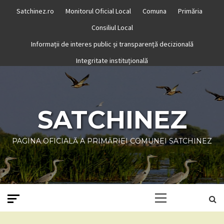
Skip
Satchinez.ro
Monitorul Oficial Local
Comuna
Primăria
to
Consiliul Local
content
Informații de interes public și transparență decizională
Integritate instituțională
SATCHINEZ
PAGINA OFICIALĂ A PRIMĂRIEI COMUNEI SATCHINEZ
Primary
Menu