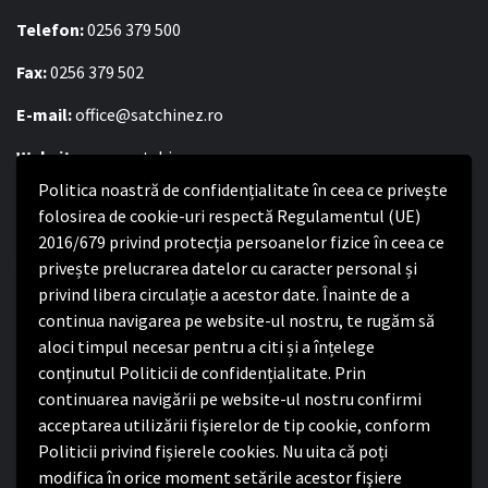
Telefon:
0256 379 500
Fax:
0256 379 502
E-mail:
office@satchinez.ro
Website:
www.satchinez.ro
Politica noastră de confidențialitate în ceea ce privește
Program cu publicul:
folosirea de cookie-uri respectă Regulamentul (UE)
Luni – Joi:
2016/679 privind protecția persoanelor fizice în ceea ce
8:00-16:30
Vineri:
privește prelucrarea datelor cu caracter personal și
8:00 – 14:00
privind libera circulație a acestor date. Înainte de a
continua navigarea pe website-ul nostru, te rugăm să
Politica de confidențialitate
aloci timpul necesar pentru a citi și a înțelege
conținutul Politicii de confidențialitate. Prin
Politica de confidențialitate
continuarea navigării pe website-ul nostru confirmi
Nota de informare privind implementarea Regulamentului
acceptarea utilizării fişierelor de tip cookie, conform
(UE) 2016/679
Politicii privind fișierele cookies. Nu uita că poți
Termeni și condiții de utilizare website
modifica în orice moment setările acestor fişiere