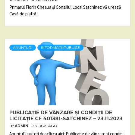
Primarul Florin Cheaua și Consiliul Local Satchinez vă urează
Casă de piatră!
ANUNȚURI
INFORMAȚII PUBLICE
PUBLICAȚIE DE VÂNZARE ȘI CONDIȚII DE
LICITAȚIE CF 401381-SATCHINEZ – 23.11.2023
BY
ADMIN
3 YEARS AGO
Anunțul îl puteți descărca aici: Publicație de vânzare și condiții