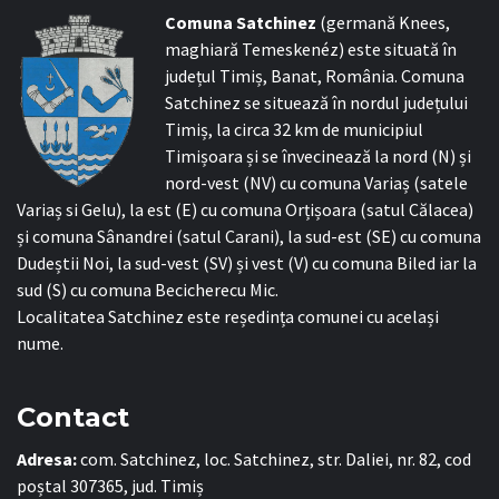
C
omuna Satchinez
(germană Knees,
maghiară Temeskenéz) este situată în
județul Timiș, Banat, România. Comuna
Satchinez se situează în nordul județului
Timiș, la circa 32 km de municipiul
Timișoara și se învecinează la nord (N) și
nord-vest (NV) cu comuna Variaș (satele
Variaș si Gelu), la est (E) cu comuna Orțișoara (satul Călacea)
și comuna Sânandrei (satul Carani), la sud-est (SE) cu comuna
Dudeștii Noi, la sud-vest (SV) și vest (V) cu comuna Biled iar la
sud (S) cu comuna Becicherecu Mic.
Localitatea Satchinez este reședința comunei cu același
nume.
Contact
Adresa:
com. Satchinez, loc. Satchinez, str. Daliei, nr. 82, cod
poștal 307365, jud. Timiș