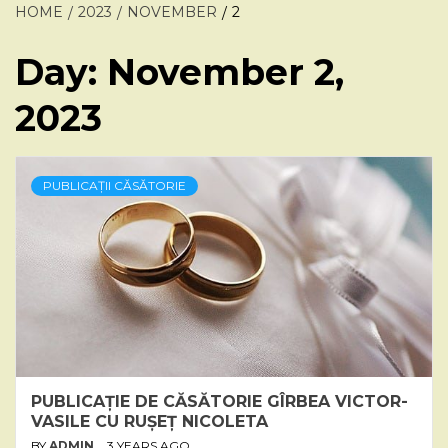
HOME
2023
NOVEMBER
2
Day:
November 2,
2023
PUBLICAȚII CĂSĂTORIE
PUBLICAȚIE DE CĂSĂTORIE GÎRBEA VICTOR-
VASILE CU RUȘEȚ NICOLETA
BY
ADMIN
3 YEARS AGO