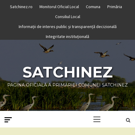
Skip
Satchinez.ro
Monitorul Oficial Local
Comuna
Primăria
to
Consiliul Local
content
Informații de interes public și transparență decizională
Integritate instituțională
SATCHINEZ
PAGINA OFICIALĂ A PRIMĂRIEI COMUNEI SATCHINEZ
Primary
Menu