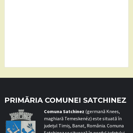
PRIMĂRIA COMUNEI SATCHINEZ
C
omuna Satchinez
(germană Knees,
maghiară Temeskenéz) este situată în
județul Timiș, Banat, România. Comuna
Satchinez se situează în nordul județului