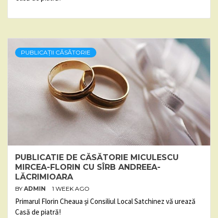
PUBLICAȚII CĂSĂTORIE
PUBLICATIE DE CĂSĂTORIE MICULESCU
MIRCEA-FLORIN CU SÎRB ANDREEA-
LĂCRIMIOARA
BY
ADMIN
1 WEEK AGO
Primarul Florin Cheaua și Consiliul Local Satchinez vă urează
Casă de piatră!