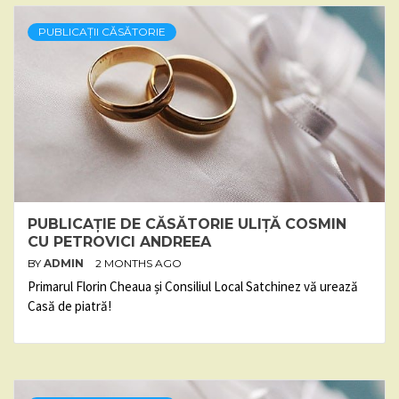
PUBLICAȚII CĂSĂTORIE
PUBLICAȚIE DE CĂSĂTORIE ULIȚĂ COSMIN
CU PETROVICI ANDREEA
BY
ADMIN
2 MONTHS AGO
Primarul Florin Cheaua și Consiliul Local Satchinez vă urează
Casă de piatră!