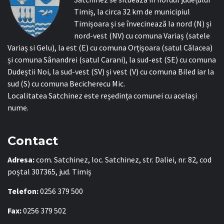
Timiș, la circa 32 km de municipiul
Timișoara și se învecinează la nord (N) și
nord-vest (NV) cu comuna Variaș (satele
Variaș si Gelu), la est (E) cu comuna Orțișoara (satul Călacea)
și comuna Sânandrei (satul Carani), la sud-est (SE) cu comuna
Dudeștii Noi, la sud-vest (SV) și vest (V) cu comuna Biled iar la
sud (S) cu comuna Becicherecu Mic.
Localitatea Satchinez este reședința comunei cu același
nume.
Contact
Adresa:
com. Satchinez, loc. Satchinez, str. Daliei, nr. 82, cod
poștal 307365, jud. Timiș
Telefon:
0256 379 500
Fax:
0256 379 502