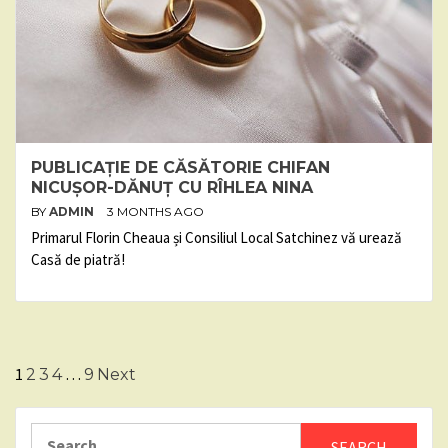
PUBLICAȚIE DE CĂSĂTORIE CHIFAN
NICUȘOR-DĂNUȚ CU RÎHLEA NINA
BY
ADMIN
3 MONTHS AGO
Primarul Florin Cheaua și Consiliul Local Satchinez vă urează
Casă de piatră!
Posts
1
…
2
3
4
9
Next
pagination
Search