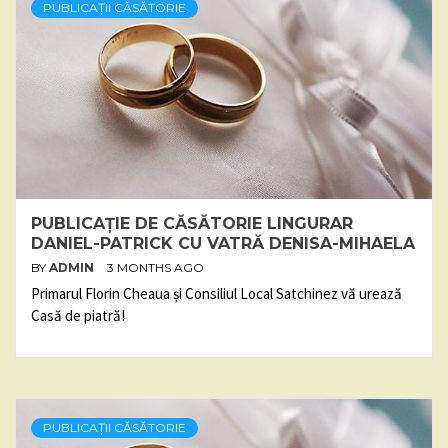
PUBLICAȚII CĂSĂTORIE
PUBLICAȚIE DE CĂSĂTORIE LINGURAR
DANIEL-PATRICK CU VATRĂ DENISA-MIHAELA
BY
ADMIN
3 MONTHS AGO
Primarul Florin Cheaua și Consiliul Local Satchinez vă urează
Casă de piatră!
PUBLICAȚII CĂSĂTORIE