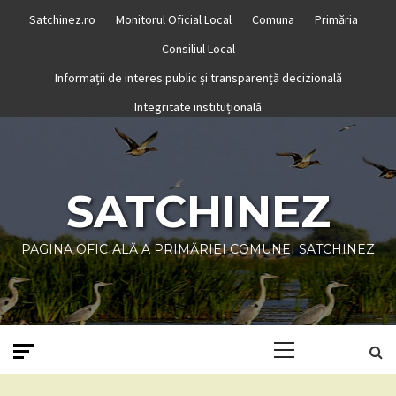
Skip
Satchinez.ro
Monitorul Oficial Local
Comuna
Primăria
to
Consiliul Local
content
Informații de interes public și transparență decizională
Integritate instituțională
SATCHINEZ
PAGINA OFICIALĂ A PRIMĂRIEI COMUNEI SATCHINEZ
Primary
Menu