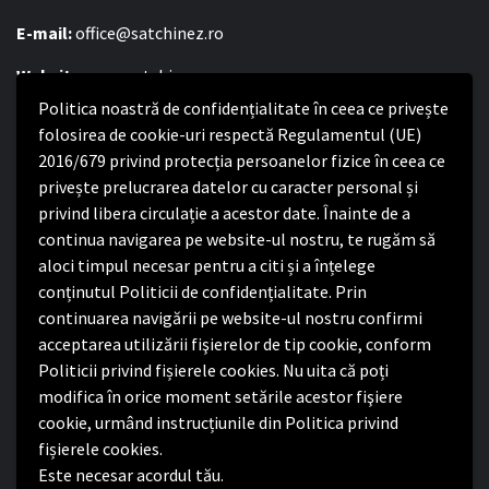
E-mail:
office@satchinez.ro
Website:
www.satchinez.ro
Politica noastră de confidențialitate în ceea ce privește
Program cu publicul:
folosirea de cookie-uri respectă Regulamentul (UE)
Luni – Joi:
2016/679 privind protecția persoanelor fizice în ceea ce
8:00-16:30
Vineri:
privește prelucrarea datelor cu caracter personal și
8:00 – 14:00
privind libera circulație a acestor date. Înainte de a
continua navigarea pe website-ul nostru, te rugăm să
Politica de confidențialitate
aloci timpul necesar pentru a citi și a înțelege
conținutul Politicii de confidențialitate. Prin
Politica de confidențialitate
continuarea navigării pe website-ul nostru confirmi
Nota de informare privind implementarea Regulamentului
acceptarea utilizării fişierelor de tip cookie, conform
(UE) 2016/679
Politicii privind fișierele cookies. Nu uita că poți
Termeni și condiții de utilizare website
modifica în orice moment setările acestor fişiere
cookie, urmând instrucțiunile din Politica privind
fișierele cookies.
Este necesar acordul tău.
Facebook