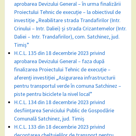
aprobarea Devizului General – în urma finalizării
Proiectului Tehnic de execuție – la obiectivul de
investiție „Reabilitare strada Trandafirilor (Intr.
Crinului – Intr. Daliei) și strada Crizantemelor (Intr.
Daliei – Intr. Trandafirilor), com. Satchinez, jud.
Timiș”
H.C.L. 135 din 18 decembrie 2023 privind
aprobarea Devizului General – faza după
finalizarea Proiectului Tehnic de execuție –
aferenți investiției „Asigurarea infrastructurii
pentru transportul verde în comuna Satchinez –
piste pentru biciclete la nivel local”
H.C.L. 134 din 18 decembrie 2023 privind
desființarea Serviciului Public de Gospodărie
Comunală Satchinez, jud. Timiș
H.C.L. 133 din 18 decembrie 2023 privind
decontarea cheltuielilor de transport pentru