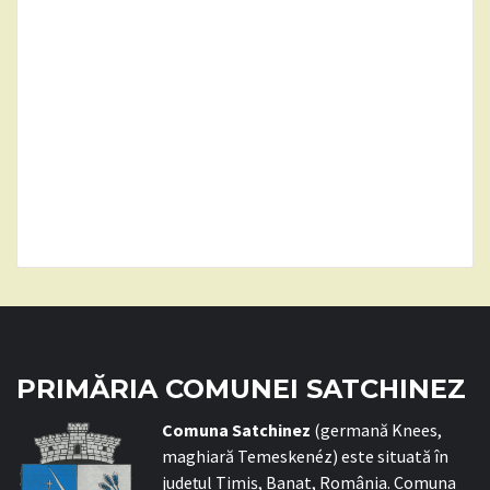
PRIMĂRIA COMUNEI SATCHINEZ
C
omuna Satchinez
(germană Knees,
maghiară Temeskenéz) este situată în
județul Timiș, Banat, România. Comuna