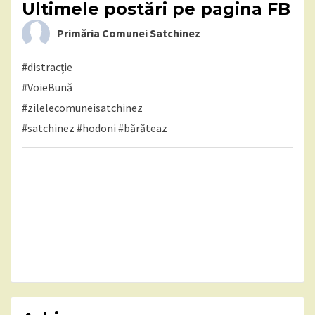
Ultimele postări pe pagina FB
Primăria Comunei Satchinez
#distracție
#VoieBună
#zilelecomuneisatchinez
#satchinez
#hodoni
#bărăteaz