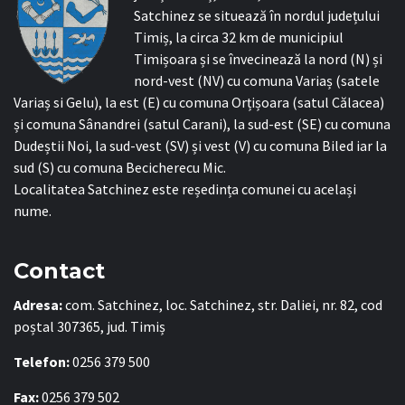
Satchinez se situează în nordul județului
Timiș, la circa 32 km de municipiul
Timișoara și se învecinează la nord (N) și
nord-vest (NV) cu comuna Variaș (satele
Variaș si Gelu), la est (E) cu comuna Orțișoara (satul Călacea)
și comuna Sânandrei (satul Carani), la sud-est (SE) cu comuna
Dudeștii Noi, la sud-vest (SV) și vest (V) cu comuna Biled iar la
sud (S) cu comuna Becicherecu Mic.
Localitatea Satchinez este reședința comunei cu același
nume.
Contact
Adresa:
com. Satchinez, loc. Satchinez, str. Daliei, nr. 82, cod
poștal 307365, jud. Timiș
Telefon:
0256 379 500
Fax:
0256 379 502