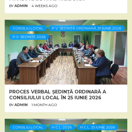
BY
ADMIN
4 WEEKS AGO
CONSILIU LOCAL
P.V. ȘEDINȚĂ ORDINARĂ 25 IUNIE 2026
P.V. ȘEDINȚE 2026
PROCES VERBAL ȘEDINȚĂ ORDINARĂ A
CONSILIULUI LOCAL ÎN 25 IUNIE 2026
BY
ADMIN
1 MONTH AGO
CONSILIU LOCAL
H.C.L. 2026
H.C.L. 25 IUNIE 2026