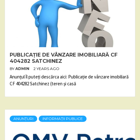
PUBLICAȚIE DE VÂNZARE IMOBILIARĂ CF
404282 SATCHINEZ
BY
ADMIN
2 YEARS AGO
Anunțul îl puteți descărca aici: Publicație de vânzare imobiliară
CF 404282 Satchinez (teren și casă
ANUNȚURI
INFORMAȚII PUBLICE