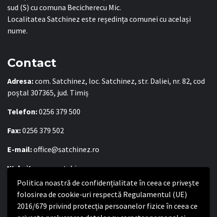
sud (S) cu comuna Becicherecu Mic.
Localitatea Satchinez este reședința comunei cu același
nume.
Contact
Adresa:
com. Satchinez, loc. Satchinez, str. Daliei, nr. 82, cod
poștal 307365, jud. Timiș
Telefon:
0256 379 500
Fax:
0256 379 502
E-mail:
office@satchinez.ro
Website:
www.satchinez.ro
Politica noastră de confidențialitate în ceea ce privește
Program cu publicul:
folosirea de cookie-uri respectă Regulamentul (UE)
Luni – Joi:
2016/679 privind protecția persoanelor fizice în ceea ce
8:00-16:30