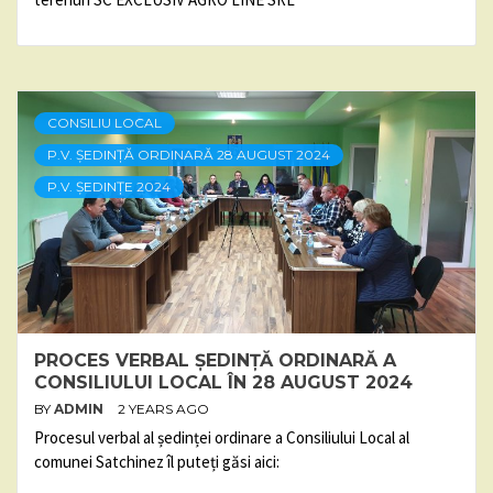
CONSILIU LOCAL
P.V. ȘEDINȚĂ ORDINARĂ 28 AUGUST 2024
P.V. ȘEDINȚE 2024
PROCES VERBAL ȘEDINȚĂ ORDINARĂ A
CONSILIULUI LOCAL ÎN 28 AUGUST 2024
BY
ADMIN
2 YEARS AGO
Procesul verbal al ședinței ordinare a Consiliului Local al
comunei Satchinez îl puteți găsi aici: