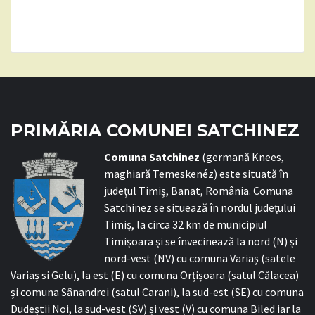
PRIMĂRIA COMUNEI SATCHINEZ
C
omuna Satchinez
(germană Knees,
maghiară Temeskenéz) este situată în
județul Timiș, Banat, România. Comuna
Satchinez se situează în nordul județului
Timiș, la circa 32 km de municipiul
Timișoara și se învecinează la nord (N) și
nord-vest (NV) cu comuna Variaș (satele
Variaș si Gelu), la est (E) cu comuna Orțișoara (satul Călacea)
și comuna Sânandrei (satul Carani), la sud-est (SE) cu comuna
Dudeștii Noi, la sud-vest (SV) și vest (V) cu comuna Biled iar la