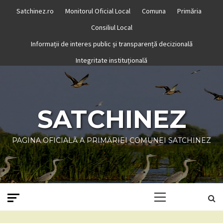
Skip
Satchinez.ro
Monitorul Oficial Local
Comuna
Primăria
to
Consiliul Local
content
Informații de interes public și transparență decizională
Integritate instituțională
SATCHINEZ
PAGINA OFICIALĂ A PRIMĂRIEI COMUNEI SATCHINEZ
Primary
Menu