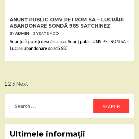
ANUNȚ PUBLIC OMV PETROM SA – LUCRĂRI
ABANDONARE SONDĂ 985 SATCHINEZ
BY
ADMIN
2 YEARS AGO
Anunțul îl puteți descărca aici: Anunț public OMV PETROM SA –
Lucrări abandonare sondă 985
Posts
1
2
3
Next
pagination
Search
for:
Ultimele informații