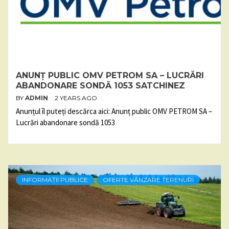
ANUNȚ PUBLIC OMV PETROM SA – LUCRĂRI
ABANDONARE SONDĂ 1053 SATCHINEZ
BY
ADMIN
2 YEARS AGO
Anunțul îl puteți descărca aici: Anunț public OMV PETROM SA –
Lucrări abandonare sondă 1053
INFORMAȚII PUBLICE
OFERTE VÂNZARE TERENURI