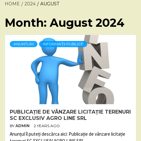
HOME
2024
AUGUST
Month:
August 2024
ANUNȚURI
INFORMAȚII PUBLICE
PUBLICAȚIE DE VÂNZARE LICITAȚIE TERENURI
SC EXCLUSIV AGRO LINE SRL
BY
ADMIN
2 YEARS AGO
Anunțul îl puteți descărca aici: Publicație de vânzare licitație
terenuri SC EXCLUSIV AGRO LINE SRL