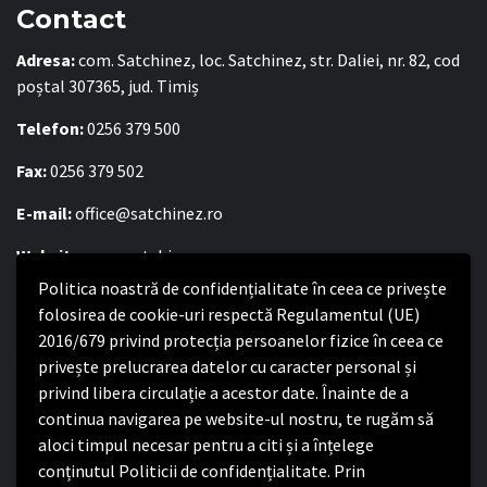
Contact
Adresa:
com. Satchinez, loc. Satchinez, str. Daliei, nr. 82, cod
poștal 307365, jud. Timiș
Telefon:
0256 379 500
Fax:
0256 379 502
E-mail:
office@satchinez.ro
Website:
www.satchinez.ro
Politica noastră de confidențialitate în ceea ce privește
Program cu publicul:
folosirea de cookie-uri respectă Regulamentul (UE)
2016/679 privind protecția persoanelor fizice în ceea ce
Luni – Joi:
8:00-16:30
privește prelucrarea datelor cu caracter personal și
Vineri:
8:00 – 14:00
privind libera circulație a acestor date. Înainte de a
continua navigarea pe website-ul nostru, te rugăm să
Politica de confidențialitate
aloci timpul necesar pentru a citi și a înțelege
conținutul Politicii de confidențialitate. Prin
Politica de confidențialitate