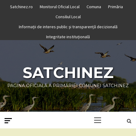
Skip
Satchinez.ro
Monitorul Oficial Local
Comuna
Primăria
to
Consiliul Local
content
Informații de interes public și transparență decizională
Integritate instituțională
SATCHINEZ
PAGINA OFICIALĂ A PRIMĂRIEI COMUNEI SATCHINEZ
Primary
Menu