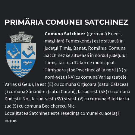
PRIMĂRIA COMUNEI SATCHINEZ
C
omuna Satchinez
(germană Knees,
maghiară Temeskenéz) este situată în
județul Timiș, Banat, România. Comuna
Satchinez se situează în nordul județului
Timiș, la circa 32 km de municipiul
Timișoara și se învecinează la nord (N) și
nord-vest (NV) cu comuna Variaș (satele
Variaș si Gelu), la est (E) cu comuna Orțișoara (satul Călacea)
și comuna Sânandrei (satul Carani), la sud-est (SE) cu comuna
Dudeștii Noi, la sud-vest (SV) și vest (V) cu comuna Biled iar la
sud (S) cu comuna Becicherecu Mic.
Localitatea Satchinez este reședința comunei cu același
nume.