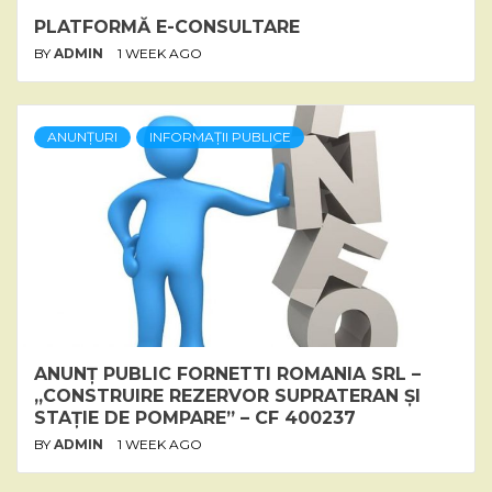
PLATFORMĂ E-CONSULTARE
BY
ADMIN
1 WEEK AGO
ANUNȚURI
INFORMAȚII PUBLICE
ANUNȚ PUBLIC FORNETTI ROMANIA SRL –
„CONSTRUIRE REZERVOR SUPRATERAN ȘI
STAȚIE DE POMPARE” – CF 400237
BY
ADMIN
1 WEEK AGO