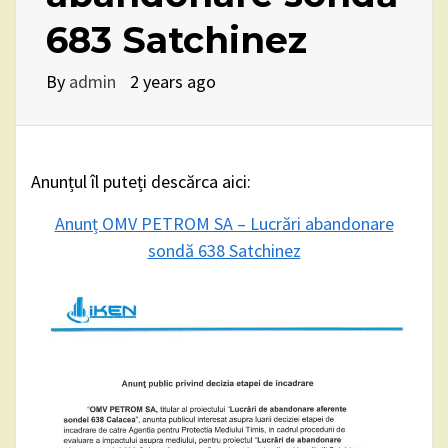
683 Satchinez
By
admin
2 years ago
Anunțul îl puteți descărca aici:
Anunț OMV PETROM SA – Lucrări abandonare
sondă 638 Satchinez