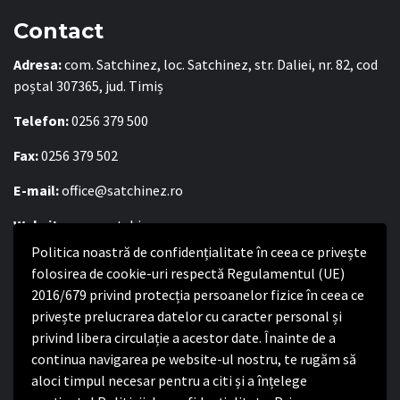
Contact
Adresa:
com. Satchinez, loc. Satchinez, str. Daliei, nr. 82, cod
poștal 307365, jud. Timiș
Telefon:
0256 379 500
Fax:
0256 379 502
E-mail:
office@satchinez.ro
Website:
www.satchinez.ro
Politica noastră de confidențialitate în ceea ce privește
Program cu publicul:
folosirea de cookie-uri respectă Regulamentul (UE)
Luni – Joi:
8:00-16:30
2016/679 privind protecția persoanelor fizice în ceea ce
Vineri:
8:00 – 14:00
privește prelucrarea datelor cu caracter personal și
privind libera circulație a acestor date. Înainte de a
continua navigarea pe website-ul nostru, te rugăm să
Politica de confidențialitate
aloci timpul necesar pentru a citi și a înțelege