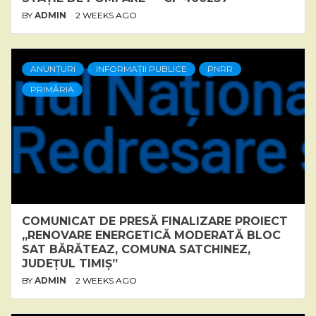
BY
ADMIN
2 WEEKS AGO
ANUNȚURI
INFORMAȚII PUBLICE
PNRR
PRIMĂRIA
COMUNICAT DE PRESĂ FINALIZARE PROIECT
„RENOVARE ENERGETICĂ MODERATĂ BLOC
SAT BĂRĂTEAZ, COMUNA SATCHINEZ,
JUDEȚUL TIMIȘ”
BY
ADMIN
2 WEEKS AGO