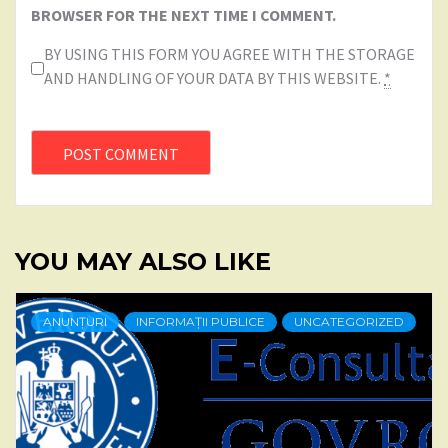
BROWSER FOR THE NEXT TIME I COMMENT.
BY USING THIS FORM YOU AGREE WITH THE STORAGE
AND HANDLING OF YOUR DATA BY THIS WEBSITE.
*
YOU MAY ALSO LIKE
ANUNȚURI
INFORMAȚII PUBLICE
UNCATEGORIZED