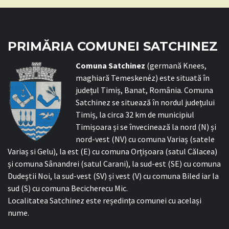
PRIMĂRIA COMUNEI SATCHINEZ
C
omuna Satchinez
(germană Knees,
maghiară Temeskenéz) este situată în
județul Timiș, Banat, România. Comuna
Satchinez se situează în nordul județului
Timiș, la circa 32 km de municipiul
Timișoara și se învecinează la nord (N) și
nord-vest (NV) cu comuna Variaș (satele
Variaș si Gelu), la est (E) cu comuna Orțișoara (satul Călacea)
și comuna Sânandrei (satul Carani), la sud-est (SE) cu comuna
Dudeștii Noi, la sud-vest (SV) și vest (V) cu comuna Biled iar la
sud (S) cu comuna Becicherecu Mic.
Localitatea Satchinez este reședința comunei cu același
nume.