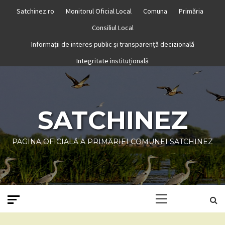
Skip
Satchinez.ro
Monitorul Oficial Local
Comuna
Primăria
to
Consiliul Local
content
Informații de interes public și transparență decizională
Integritate instituțională
SATCHINEZ
PAGINA OFICIALĂ A PRIMĂRIEI COMUNEI SATCHINEZ
Primary
Menu