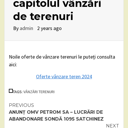
capitolul vânzări
de terenuri
By
admin
2 years ago
Noile oferte de vânzare terenuri le puteți consulta
aici:
Oferte vânzare teren 2024
TAGS:
VÂNZĂRI TERENURI
Continue
PREVIOUS
ANUNȚ OMV PETROM SA – LUCRĂRI DE
Reading
ABANDONARE SONDĂ 1095 SATCHINEZ
NEXT