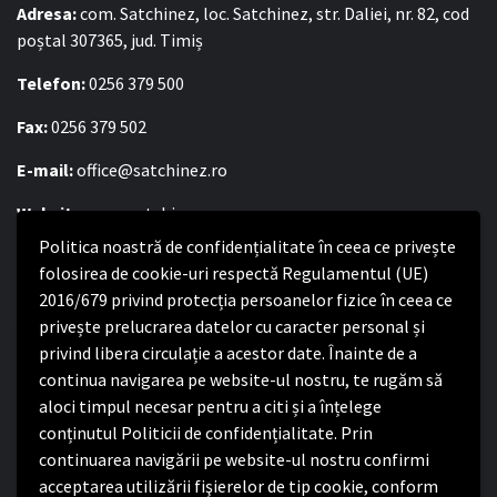
Adresa:
com. Satchinez, loc. Satchinez, str. Daliei, nr. 82, cod
poștal 307365, jud. Timiș
Telefon:
0256 379 500
Fax:
0256 379 502
E-mail:
office@satchinez.ro
Website:
www.satchinez.ro
Politica noastră de confidențialitate în ceea ce privește
Program cu publicul:
folosirea de cookie-uri respectă Regulamentul (UE)
Luni – Joi:
8:00-16:30
2016/679 privind protecția persoanelor fizice în ceea ce
Vineri:
8:00 – 14:00
privește prelucrarea datelor cu caracter personal și
privind libera circulație a acestor date. Înainte de a
continua navigarea pe website-ul nostru, te rugăm să
Politica de confidențialitate
aloci timpul necesar pentru a citi și a înțelege
conținutul Politicii de confidențialitate. Prin
Politica de confidențialitate
continuarea navigării pe website-ul nostru confirmi
Nota de informare privind implementarea Regulamentului
acceptarea utilizării fişierelor de tip cookie, conform