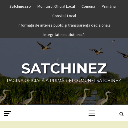
Skip
Satchinez.ro
Monitorul Oficial Local
Comuna
Primăria
to
Consiliul Local
content
Informații de interes public și transparență decizională
Integritate instituțională
SATCHINEZ
PAGINA OFICIALĂ A PRIMĂRIEI COMUNEI SATCHINEZ
Primary
Menu