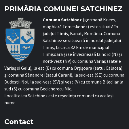
PRIMĂRIA COMUNEI SATCHINEZ
C
omuna Satchinez
(germană Knees,
maghiară Temeskenéz) este situată în
județul Timiș, Banat, România. Comuna
Satchinez se situează în nordul județului
Timiș, la circa 32 km de municipiul
Timișoara și se învecinează la nord (N) și
nord-vest (NV) cu comuna Variaș (satele
Variaș si Gelu), la est (E) cu comuna Orțișoara (satul Călacea)
și comuna Sânandrei (satul Carani), la sud-est (SE) cu comuna
Dudeștii Noi, la sud-vest (SV) și vest (V) cu comuna Biled iar la
sud (S) cu comuna Becicherecu Mic.
Localitatea Satchinez este reședința comunei cu același
nume.
Contact