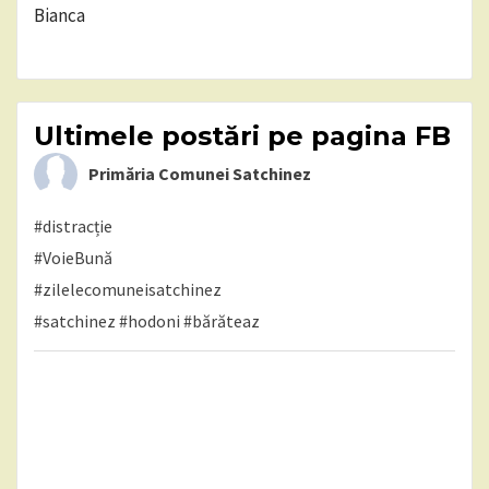
Bianca
Ultimele postări pe pagina FB
Primăria Comunei Satchinez
#distracție
#VoieBună
#zilelecomuneisatchinez
#satchinez
#hodoni
#bărăteaz