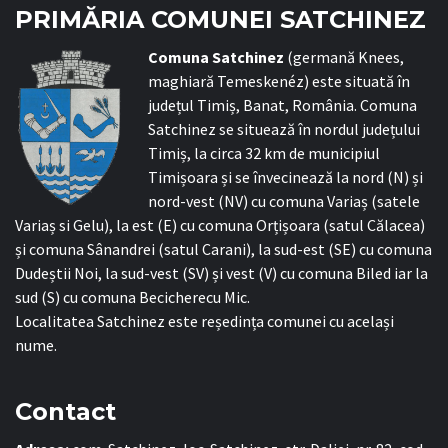
PRIMĂRIA COMUNEI SATCHINEZ
C
omuna Satchinez
(germană Knees,
maghiară Temeskenéz) este situată în
județul Timiș, Banat, România. Comuna
Satchinez se situează în nordul județului
Timiș, la circa 32 km de municipiul
Timișoara și se învecinează la nord (N) și
nord-vest (NV) cu comuna Variaș (satele
Variaș si Gelu), la est (E) cu comuna Orțișoara (satul Călacea)
și comuna Sânandrei (satul Carani), la sud-est (SE) cu comuna
Dudeștii Noi, la sud-vest (SV) și vest (V) cu comuna Biled iar la
sud (S) cu comuna Becicherecu Mic.
Localitatea Satchinez este reședința comunei cu același
nume.
Contact