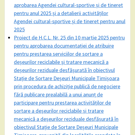
aprobarea Agendei cultural-sportive și de tineret
pentru anul 2025 și a detalierii activităților
Agendei cultural-sportive și de tineret pentru anul
2025
Proiect de H.C.L. Nr. 25 din 10 martie 2025 pentru
pentru aprobarea documentației de atribuire
pentru prestarea serviciilor de sortare a
deșeurilor reciclabile și tratare mecanică a
deșeurilor reziduale desfășurată în obiectivul
Stație de Sortare Deșeuri Municipale Timișoara
prin procedura de achiziție publică de negociere
fără publicare prealabilă a unui anunț de
participare pentru prestarea activităților de
sortare a deșeurilor reciclabile și tratare
mecanică a deșeurilor reziduale desfășurată în
obiectivul Stație de Sortare Deșeuri Municipale