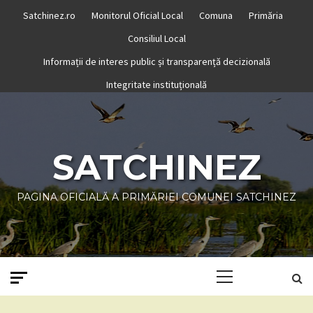
Skip
Satchinez.ro
Monitorul Oficial Local
Comuna
Primăria
to
Consiliul Local
content
Informații de interes public și transparență decizională
Integritate instituțională
SATCHINEZ
PAGINA OFICIALĂ A PRIMĂRIEI COMUNEI SATCHINEZ
Primary
Menu