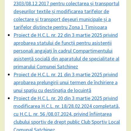
2303/08.12.2017 pentru colectarea și transportul
deșeurilor textile și modificarea tarifelor de
colectare și transport deșeuri municipale și a
tarifelor distincte pentru Zona 1 Timișoara
Proiect de H.C.L. nr. 22 din 3 martie 2025 privind
aprobarea statului de funcții pentru asistenții
personali angajați în cadrul Compartimentului
asistență socială din aparatulul de specialitate al
primarului Comunei Satchinez
Proiect de H.C.L. nr. 21 din 3 martie 2025 privind
aprobarea prelungirii unui termen de închiriere a
unui spațiu cu destinația de locuință
Proiect de H.C.L. nr. 20 din 3 martie 2025 privind
modificarea H.C.L. nr. 18/28.02.2024 completată,
cu H.C.L. nr. 56 /08.07.2024, privind înființarea
clubului sportiv de drept public Club Sportiv Local
Comunal Satchinez