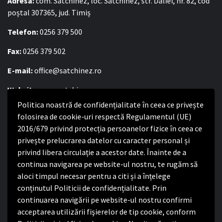
Adresa:
com. Satchinez, loc. Satchinez, str. Daliei, nr. 82, cod
poștal 307365, jud. Timiș
Telefon:
0256 379 500
Fax:
0256 379 502
E-mail:
office@satchinez.ro
Website:
www.satchinez.ro
Politica noastră de confidențialitate în ceea ce privește
Program cu publicul:
folosirea de cookie-uri respectă Regulamentul (UE)
Luni – Joi:
2016/679 privind protecția persoanelor fizice în ceea ce
8:00-16:30
Vineri:
privește prelucrarea datelor cu caracter personal și
8:00 – 14:00
privind libera circulație a acestor date. Înainte de a
continua navigarea pe website-ul nostru, te rugăm să
Politica de confidențialitate
aloci timpul necesar pentru a citi și a înțelege
conținutul Politicii de confidențialitate. Prin
Politica de confidențialitate
continuarea navigării pe website-ul nostru confirmi
Nota de informare privind implementarea Regulamentului
acceptarea utilizării fişierelor de tip cookie, conform
(UE) 2016/679