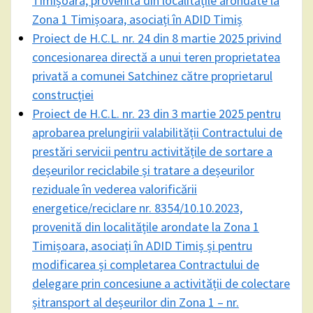
Timișoara, provenită din localitățile arondate la
Zona 1 Timișoara, asociați în ADID Timiș
Proiect de H.C.L. nr. 24 din 8 martie 2025 privind
concesionarea directă a unui teren proprietatea
privată a comunei Satchinez către proprietarul
construcției
Proiect de H.C.L. nr. 23 din 3 martie 2025 pentru
aprobarea prelungirii valabilității Contractului de
prestări servicii pentru activitățile de sortare a
deșeurilor reciclabile și tratare a deșeurilor
reziduale în vederea valorificării
energetice/reciclare nr. 8354/10.10.2023,
provenită din localitățile arondate la Zona 1
Timișoara, asociați în ADID Timiș și pentru
modificarea și completarea Contractului de
delegare prin concesiune a activității de colectare
șitransport al deșeurilor din Zona 1 – nr.