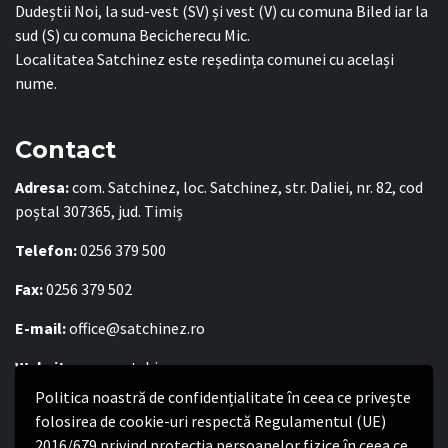
Dudeștii Noi, la sud-vest (SV) și vest (V) cu comuna Biled iar la
sud (S) cu comuna Becicherecu Mic.
Localitatea Satchinez este reședința comunei cu același
nume.
Contact
Adresa:
com. Satchinez, loc. Satchinez, str. Daliei, nr. 82, cod
poștal 307365, jud. Timiș
Telefon:
0256 379 500
Fax:
0256 379 502
E-mail:
office@satchinez.ro
Website:
www.satchinez.ro
Politica noastră de confidențialitate în ceea ce privește
Program cu publicul:
folosirea de cookie-uri respectă Regulamentul (UE)
Luni – Joi:
2016/679 privind protecția persoanelor fizice în ceea ce
8:00-16:30