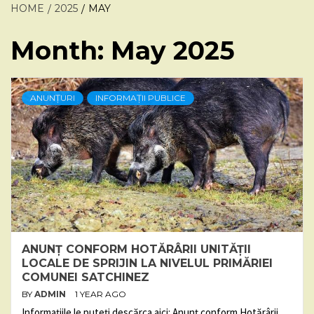
HOME
2025
MAY
Month:
May 2025
ANUNȚURI
INFORMAȚII PUBLICE
ANUNȚ CONFORM HOTĂRÂRII UNITĂȚII
LOCALE DE SPRIJIN LA NIVELUL PRIMĂRIEI
COMUNEI SATCHINEZ
BY
ADMIN
1 YEAR AGO
Informațiile le puteți descărca aici: Anunț conform Hotărârii