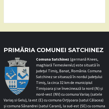
PRIMĂRIA COMUNEI SATCHINEZ
C
omuna Satchinez
(germană Knees,
maghiară Temeskenéz) este situată în
județul Timiș, Banat, România. Comuna
Satchinez se situează în nordul județului
Timiș, la circa 32 km de municipiul
Timișoara și se învecinează la nord (N) și
nord-vest (NV) cu comuna Variaș (satele
Variaș si Gelu), la est (E) cu comuna Orțișoara (satul Călacea)
și comuna Sânandrei (satul Carani), la sud-est (SE) cu comuna