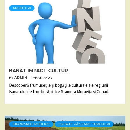
ANUNȚURI
BANAT IMPACT CULTUR
BY
ADMIN
1 YEAR AGO
Descoperă frumusețile și bogățiile culturale ale regiunii
Banatului de frontieră, între Stamora Moravița și Cenad.
INFORMAȚII PUBLICE
OFERTE VÂNZARE TERENURI