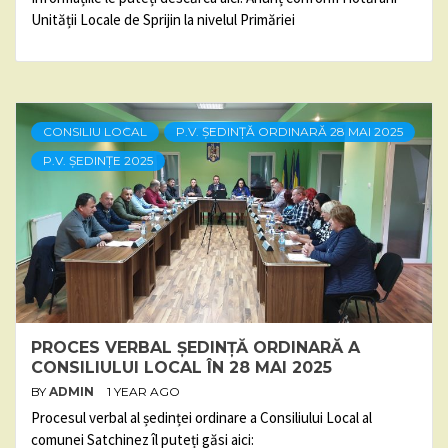
Unității Locale de Sprijin la nivelul Primăriei
CONSILIU LOCAL
P.V. ȘEDINȚĂ ORDINARĂ 28 MAI 2025
P.V. ȘEDINȚE 2025
PROCES VERBAL ȘEDINȚĂ ORDINARĂ A
CONSILIULUI LOCAL ÎN 28 MAI 2025
BY
ADMIN
1 YEAR AGO
Procesul verbal al ședinței ordinare a Consiliului Local al
comunei Satchinez îl puteți găsi aici: