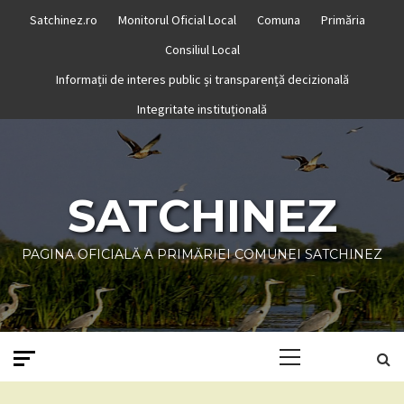
Skip
Satchinez.ro
Monitorul Oficial Local
Comuna
Primăria
to
Consiliul Local
content
Informații de interes public și transparență decizională
Integritate instituțională
SATCHINEZ
PAGINA OFICIALĂ A PRIMĂRIEI COMUNEI SATCHINEZ
Primary
Menu