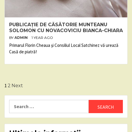
PUBLICAȚIE DE CĂSĂTORIE MUNTEANU
SOLOMON CU NOVACOVICIU BIANCA-CHIARA
BY
ADMIN
1 YEAR AGO
Primarul Florin Cheaua și Consiliul Local Satchinez vă urează
Casă de piatră!
Posts
1
2
Next
pagination
Search
for: