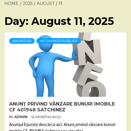
HOME
2025
AUGUST
11
Day:
August 11, 2025
ANUNȚURI
INFORMAȚII PUBLICE
ANUNȚ PRIVIND VÂNZARE BUNURI IMOBILE
CF 401948 SATCHINEZ
BY
ADMIN
12 MONTHS AGO
Anunțul îl puteți descărca aici: Anunț privind vânzare bunuri
imobile CF 401948 Satchinez sau vizualiza