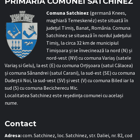
PRIMĂRIA COMUNEI SATCHINEZ
C
omuna Satchinez
(germană Knees,
maghiară Temeskenéz) este situată în
județul Timiș, Banat, România. Comuna
Satchinez se situează în nordul județului
Timiș, la circa 32 km de municipiul
Timișoara și se învecinează la nord (N) și
nord-vest (NV) cu comuna Variaș (satele
Variaș si Gelu), la est (E) cu comuna Orțișoara (satul Călacea)
și comuna Sânandrei (satul Carani), la sud-est (SE) cu comuna
Dudeștii Noi, la sud-vest (SV) și vest (V) cu comuna Biled iar la
sud (S) cu comuna Becicherecu Mic.
Localitatea Satchinez este reședința comunei cu același
nume.
Contact
Adresa:
com. Satchinez, loc. Satchinez, str. Daliei, nr. 82, cod