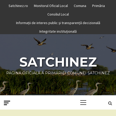
Skip
Satchinez.ro
Monitorul Oficial Local
Comuna
Primăria
to
Consiliul Local
content
Informații de interes public și transparență decizională
Integritate instituțională
SATCHINEZ
PAGINA OFICIALĂ A PRIMĂRIEI COMUNEI SATCHINEZ
Primary
Menu