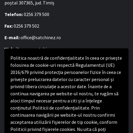
poștal 307365, jud. Timiș
Telefon:
0256 379 500
Fax:
0256 379 502
E-mail:
office@satchinez.ro
Website:
www.satchinez.ro
Politica noastră de confidențialitate în ceea ce privește
Program cu publicul:
folosirea de cookie-uri respectă Regulamentul (UE)
Luni – Joi:
2016/679 privind protecția persoanelor fizice în ceea ce
8:00-16:30
Vineri:
privește prelucrarea datelor cu caracter personal și
8:00 – 14:00
privind libera circulație a acestor date. Înainte de a
continua navigarea pe website-ul nostru, te rugăm să
Politica de confidențialitate
aloci timpul necesar pentru a citi și a înțelege
conținutul Politicii de confidențialitate. Prin
Politica de confidențialitate
continuarea navigării pe website-ul nostru confirmi
Nota de informare privind implementarea Regulamentului
acceptarea utilizării fişierelor de tip cookie, conform
(UE) 2016/679
Politicii privind fișierele cookies. Nu uita că poți