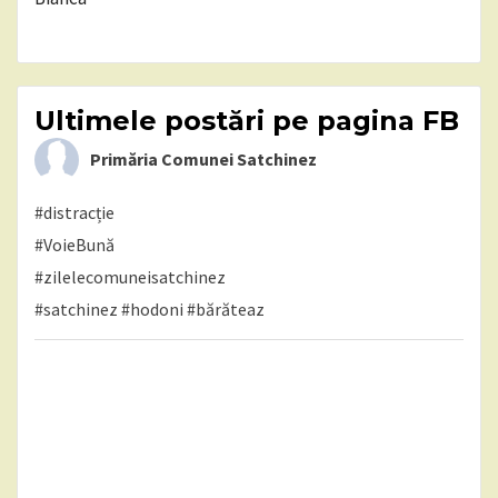
Ultimele postări pe pagina FB
Primăria Comunei Satchinez
#distracție
#VoieBună
#zilelecomuneisatchinez
#satchinez
#hodoni
#bărăteaz