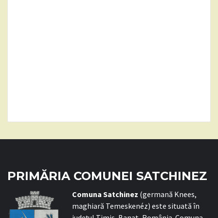
PRIMĂRIA COMUNEI SATCHINEZ
C
omuna Satchinez
(germană Knees,
maghiară Temeskenéz) este situată în
județul Timiș, Banat, România. Comuna