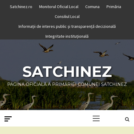
Skip
Satchinez.ro
Monitorul Oficial Local
Comuna
Primăria
to
Consiliul Local
content
Informații de interes public și transparență decizională
Integritate instituțională
SATCHINEZ
PAGINA OFICIALĂ A PRIMĂRIEI COMUNEI SATCHINEZ
Primary
Menu