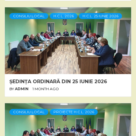
CONSILIU LOCAL
H.C.L. 2026
H.C.L. 25 IUNIE 2026
ȘEDINȚA ORDINARĂ DIN 25 IUNIE 2026
BY
ADMIN
1 MONTH AGO
CONSILIU LOCAL
PROIECTE H.C.L. 2026