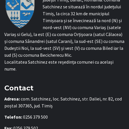
Satchinez se situează în nordul județului
Timiș, la circa 32 km de municipiul
Timișoara și se învecinează la nord (N) și
nord-vest (NV) cu comuna Variaș (satele
Variaș si Gelu), la est (E) cu comuna Orțișoara (satul Călacea)
și comuna Sânandrei (satul Carani), la sud-est (SE) cu comuna
Dudeștii Noi, la sud-vest (SV) și vest (V) cu comuna Biled iar la
sud (S) cu comuna Becicherecu Mic.
Localitatea Satchinez este reședința comunei cu același
nume.
Contact
Adresa:
com. Satchinez, loc. Satchinez, str. Daliei, nr. 82, cod
poștal 307365, jud. Timiș
Telefon:
0256 379 500
Fax:
0256 379 502