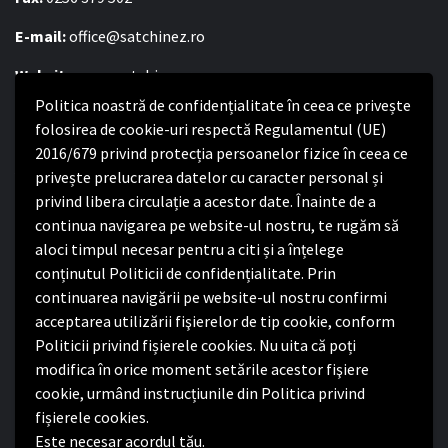
E-mail:
office@satchinez.ro
Website:
www.satchinez.ro
Politica noastră de confidențialitate în ceea ce privește
Program cu publicul:
folosirea de cookie-uri respectă Regulamentul (UE)
Luni – Joi:
2016/679 privind protecția persoanelor fizice în ceea ce
8:00-16:30
Vineri:
privește prelucrarea datelor cu caracter personal și
8:00 – 14:00
privind libera circulație a acestor date. Înainte de a
continua navigarea pe website-ul nostru, te rugăm să
Politica de confidențialitate
aloci timpul necesar pentru a citi și a înțelege
conținutul Politicii de confidențialitate. Prin
Politica de confidențialitate
continuarea navigării pe website-ul nostru confirmi
Nota de informare privind implementarea Regulamentului
acceptarea utilizării fişierelor de tip cookie, conform
(UE) 2016/679
Politicii privind fișierele cookies. Nu uita că poți
Termeni și condiții de utilizare website
modifica în orice moment setările acestor fişiere
cookie, urmând instrucțiunile din Politica privind
fișierele cookies.
Este necesar acordul tău.
Facebook