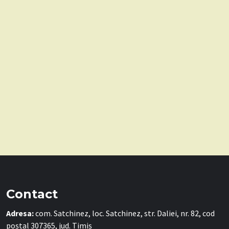
Contact
Adresa:
com. Satchinez, loc. Satchinez, str. Daliei, nr. 82, cod
poștal 307365, jud. Timiș