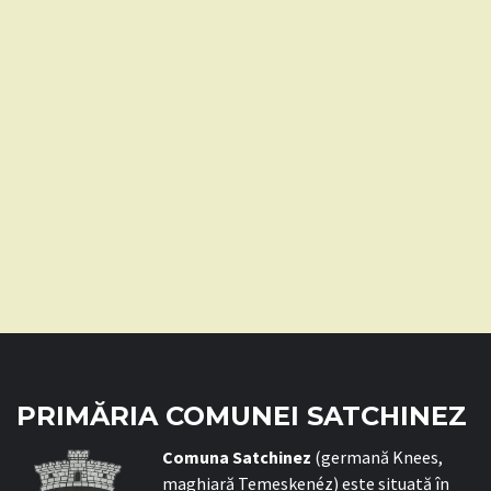
PRIMĂRIA COMUNEI SATCHINEZ
C
omuna Satchinez
(germană Knees,
maghiară Temeskenéz) este situată în