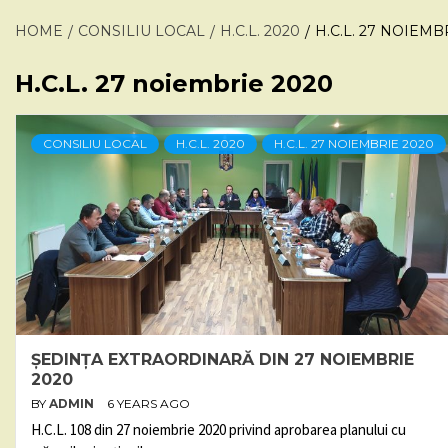
HOME
CONSILIU LOCAL
H.C.L. 2020
H.C.L. 27 NOIEMB
H.C.L. 27 noiembrie 2020
CONSILIU LOCAL
H.C.L. 2020
H.C.L. 27 NOIEMBRIE 2020
ȘEDINȚA EXTRAORDINARĂ DIN 27 NOIEMBRIE
2020
BY
ADMIN
6 YEARS AGO
H.C.L. 108 din 27 noiembrie 2020 privind aprobarea planului cu