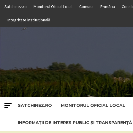
Skip
Satchinez.ro
Monitorul Oficial Local
Comuna
Primăria
Consil
to
content
Integritate instituțională
SATCHINEZ.RO
MONITORUL OFICIAL LOCAL
INFORMAȚII DE INTERES PUBLIC ȘI TRANSPARENȚ