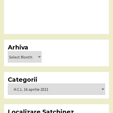
Arhiva
Arhiva
Categorii
Categorii
Localizare Satchinez