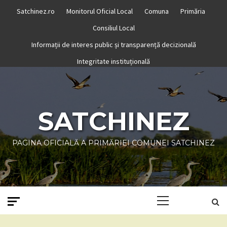
Skip
Satchinez.ro
Monitorul Oficial Local
Comuna
Primăria
to
Consiliul Local
content
Informații de interes public și transparență decizională
Integritate instituțională
SATCHINEZ
PAGINA OFICIALĂ A PRIMĂRIEI COMUNEI SATCHINEZ
Primary
Menu