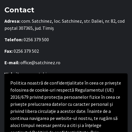
Contact
Adresa:
com. Satchinez, loc. Satchinez, str. Daliei, nr. 82, cod
poștal 307365, jud. Timiș
Telefon:
0256 379 500
Fax:
0256 379 502
E-mail:
office@satchinez.ro
Website:
www.satchinez.ro
Politica noastră de confidențialitate în ceea ce privește
Program cu publicul:
folosirea de cookie-uri respectă Regulamentul (UE)
Luni – Joi:
2016/679 privind protecția persoanelor fizice în ceea ce
8:00-16:30
Vineri:
privește prelucrarea datelor cu caracter personal și
8:00 – 14:00
privind libera circulație a acestor date. Înainte de a
continua navigarea pe website-ul nostru, te rugăm să
Politica de confidențialitate
aloci timpul necesar pentru a citi și a înțelege