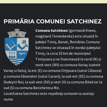
PRIMĂRIA COMUNEI SATCHINEZ
C
omuna Satchinez
(germană Knees,
maghiară Temeskenéz) este situată în
județul Timiș, Banat, România. Comuna
Satchinez se situează în nordul județului
Timiș, la circa 32 km de municipiul
Timișoara și se învecinează la nord (N) și
nord-vest (NV) cu comuna Variaș (satele
Variaș si Gelu), la est (E) cu comuna Orțișoara (satul Călacea)
și comuna Sânandrei (satul Carani), la sud-est (SE) cu comuna
Dudeștii Noi, la sud-vest (SV) și vest (V) cu comuna Biled iar la
sud (S) cu comuna Becicherecu Mic.
Localitatea Satchinez este reședința comunei cu același
nume.