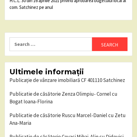
H.C.L. 30 din 16 aprilie 2021 privind aprobarea bugetului local al
com. Satchinez pe anul
Search
for:
Ultimele informații
Publicație de vânzare imobiliară CF 401110 Satchinez
Publicatie de căsătorie Zenza Olimpiu- Cornel cu
Bogat Ioana-Florina
Publicatie de căsătorie Ruscu Marcel-Daniel cu Zetu
Ana-Maria
Publicatie de căsătorie Covaci Mihai-Alin cu Didovici