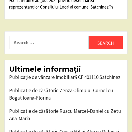
H.C.L. 65 din 6 august 2021 privind desemnarea
reprezentanților Consiliului Local al comunei Satchinez în
Search
for:
Ultimele informații
Publicație de vânzare imobiliară CF 401110 Satchinez
Publicatie de căsătorie Zenza Olimpiu- Cornel cu
Bogat Ioana-Florina
Publicatie de căsătorie Ruscu Marcel-Daniel cu Zetu
Ana-Maria
Publicatie de căsătorie Covaci Mihai-Alin cu Didovici