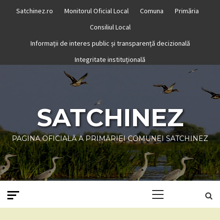
Skip
Satchinez.ro
Monitorul Oficial Local
Comuna
Primăria
to
Consiliul Local
content
Informații de interes public și transparență decizională
Integritate instituțională
SATCHINEZ
PAGINA OFICIALĂ A PRIMĂRIEI COMUNEI SATCHINEZ
Primary
Menu