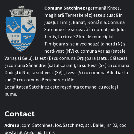
C
omuna Satchinez
(germană Knees,
maghiară Temeskenéz) este situată în
județul Timiș, Banat, România. Comuna
Satchinez se situează în nordul județului
Timiș, la circa 32 km de municipiul
Timișoara și se învecinează la nord (N) și
nord-vest (NV) cu comuna Variaș (satele
Variaș si Gelu), la est (E) cu comuna Orțișoara (satul Călacea)
și comuna Sânandrei (satul Carani), la sud-est (SE) cu comuna
Dudeștii Noi, la sud-vest (SV) și vest (V) cu comuna Biled iar la
sud (S) cu comuna Becicherecu Mic.
Localitatea Satchinez este reședința comunei cu același
nume.
Contact
Adresa:
com. Satchinez, loc. Satchinez, str. Daliei, nr. 82, cod
poștal 307365, jud. Timiș