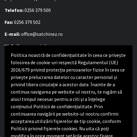
Telefon:
0256 379 500
Fax:
0256 379 502
E-mail:
office@satchinez.ro
Website:
www.satchinez.ro
Politica noastră de confidențialitate în ceea ce privește
Program cu publicul:
folosirea de cookie-uri respectă Regulamentul (UE)
Luni – Joi:
2016/679 privind protecția persoanelor fizice în ceea ce
8:00-16:30
Vineri:
privește prelucrarea datelor cu caracter personal și
8:00 – 14:00
privind libera circulație a acestor date. Înainte de a
continua navigarea pe website-ul nostru, te rugăm să
Politica de confidențialitate
aloci timpul necesar pentru a citi și a înțelege
conținutul Politicii de confidențialitate. Prin
Politica de confidențialitate
continuarea navigării pe website-ul nostru confirmi
Nota de informare privind implementarea Regulamentului
acceptarea utilizării fişierelor de tip cookie, conform
(UE) 2016/679
Politicii privind fișierele cookies. Nu uita că poți
Termeni și condiții de utilizare website
modifica în orice moment setările acestor fişiere